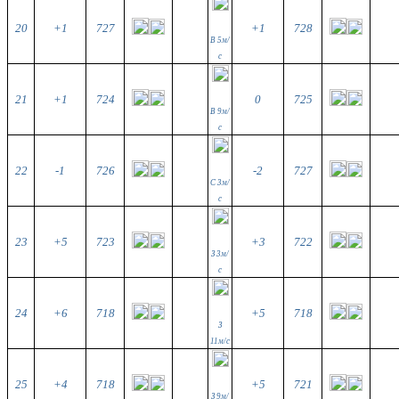
20
+1
727
+1
728
В 5м/
с
21
+1
724
0
725
В 9м/
с
22
-1
726
-2
727
С 3м/
с
23
+5
723
+3
722
З 3м/
с
24
+6
718
+5
718
З
11м/с
25
+4
718
+5
721
З 9м/