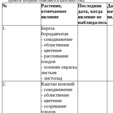
проколе впервые появляются капельки сока.
№
Растение,
Последняя
Да
отмечаемое
дата, когда
на
явление
явление не
яв
наблюдалось
1.
Береза
бородавчатая
- сокодвижение
- облиствение
- цветение
- рассеивание
плодов
- осенняя окраска
листьев
- листопад
2.
Каштан конский
- сокодвижение
- облиствение
- цветение
- созревание
плодов