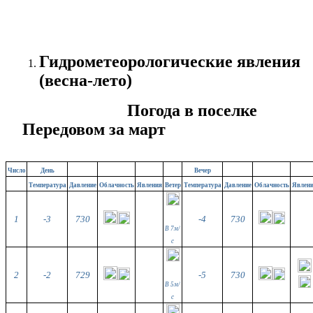
Гидрометеорологические явления
(весна-лето)
Погода в поселке
Передовом за март
Число
День
Вечер
Температура
Давление
Облачность
Явления
Ветер
Температура
Давление
Облачность
Явлен
1
-3
730
-4
730
В 7м/
с
2
-2
729
-5
730
В 5м/
с