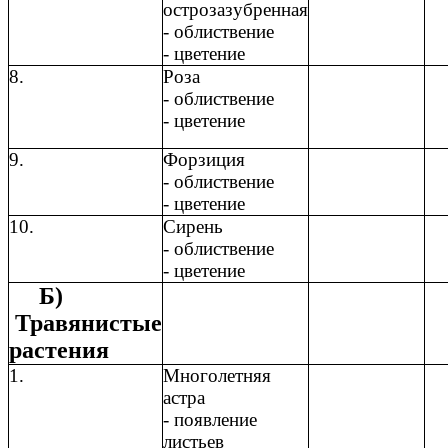
острозазубренная
- облиствение
- цветение
8.
Роза
- облиствение
- цветение
9.
Форзиция
- облиствение
- цветение
10.
Сирень
- облиствение
- цветение
Б)
Травянистые
растения
1.
Многолетняя
астра
- появление
листьев