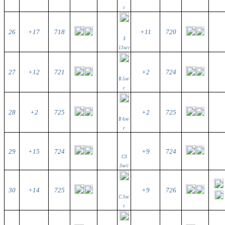
с
26
+17
718
+11
720
З
13м/с
27
+12
721
+2
724
В 5м/
с
28
+2
725
+2
725
В 6м/
с
29
+15
724
+9
724
СЗ
3м/с
30
+14
725
+9
726
С 3м/
с