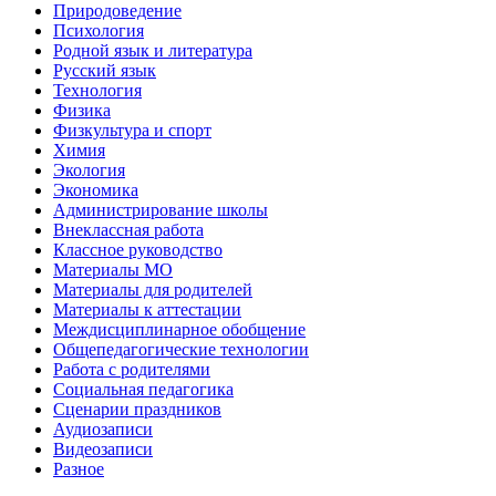
Природоведение
Психология
Родной язык и литература
Русский язык
Технология
Физика
Физкультура и спорт
Химия
Экология
Экономика
Администрирование школы
Внеклассная работа
Классное руководство
Материалы МО
Материалы для родителей
Материалы к аттестации
Междисциплинарное обобщение
Общепедагогические технологии
Работа с родителями
Социальная педагогика
Сценарии праздников
Аудиозаписи
Видеозаписи
Разное