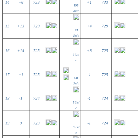
14
+6
733
+1
733
ЮВ
4м/с
15
+13
729
+4
729
Ю
5м/с
16
+14
725
+8
725
З 7м/
с
17
+1
725
-1
725
СВ
3м/с
18
-1
724
-1
724
В 3м/
с
19
0
723
-1
724
В 1м/
с