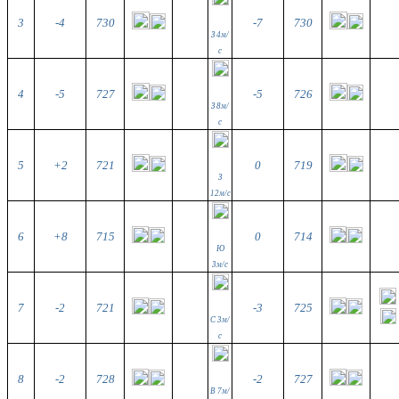
3
-4
730
-7
730
З 4м/
с
4
-5
727
-5
726
З 8м/
с
5
+2
721
0
719
З
12м/с
6
+8
715
0
714
Ю
3м/с
7
-2
721
-3
725
С 3м/
с
8
-2
728
-2
727
В 7м/