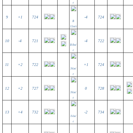
с
9
+1
724
-4
724
В
15м/с
10
-4
721
-4
722
В 8м/
с
11
+2
722
+1
724
З 6м/
с
12
+2
727
0
728
З 6м/
с
13
+4
732
-2
734
З 4м/
с