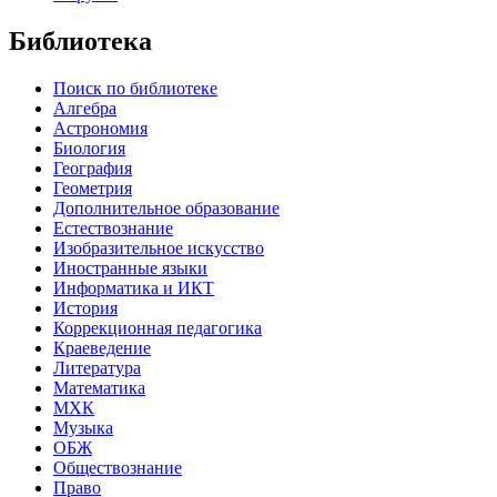
Библиотека
Поиск по библиотеке
Алгебра
Астрономия
Биология
География
Геометрия
Дополнительное образование
Естествознание
Изобразительное искусство
Иностранные языки
Информатика и ИКТ
История
Коррекционная педагогика
Краеведение
Литература
Математика
МХК
Музыка
ОБЖ
Обществознание
Право