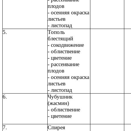
плодов
- осенняя окраска
листьев
- листопад
5.
Тополь
блестящий
- сокодвижение
- облиствение
- цветение
- рассеивание
плодов
- осенняя окраска
листьев
- листопад
6.
Чубушник
(жасмин)
- облиствение
- цветение
7.
Спирея