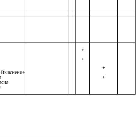
+
+
+
Выяснение
я
+
есия
»