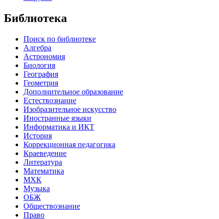
Библиотека
Поиск по библиотеке
Алгебра
Астрономия
Биология
География
Геометрия
Дополнительное образование
Естествознание
Изобразительное искусство
Иностранные языки
Информатика и ИКТ
История
Коррекционная педагогика
Краеведение
Литература
Математика
МХК
Музыка
ОБЖ
Обществознание
Право