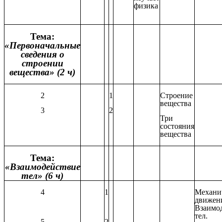
физика
Тема:
«Первоначальные
сведения о
строении
вещества» (2 ч)
2
1
Строение
вещества
3
2
Три
состояния
вещества
Тема:
«Взаимодействие
тел» (6 ч)
4
1
Механи
движен
Взаимо
тел.
5
2