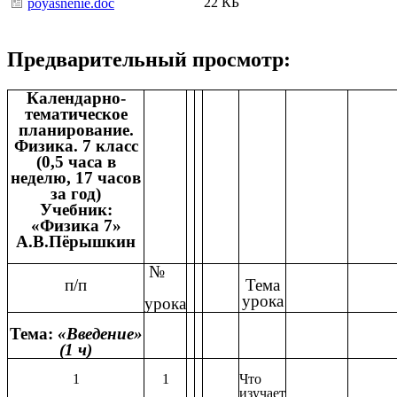
22 КБ
poyasnenie.doc
Предварительный просмотр:
Календарно-
тематическое
планирование.
Физика. 7 класс
(0,5 часа в
неделю, 17 часов
за год)
Учебник:
«Физика 7»
А.В.Пёрышкин
№
п/п
Тема
урока
урока
Тема:
«Введение»
(1 ч)
1
1
Что
изучает