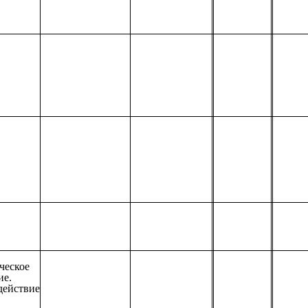
ческое
ие.
действие