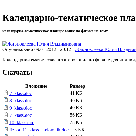
Календарно-тематическое пла
календарно-тематическое планирование по физике на тему
Опубликовано 09.01.2012 - 20:12 -
Жирноклеева Юлия Владим
Календарно-тематическое планирование по физике для индиви
Скачать:
Вложение
Размер
41 КБ
7_klass.doc
46 КБ
8_klass.doc
40 КБ
9_klass.doc
56 КБ
7_klass.doc
78 КБ
10_klass.doc
113 КБ
fizika_11_klass_nadomnik.doc