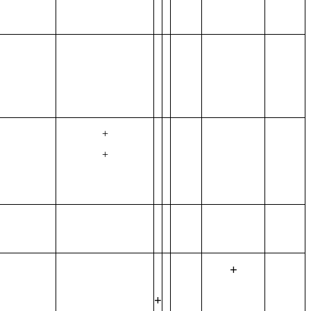
+
+
+
+