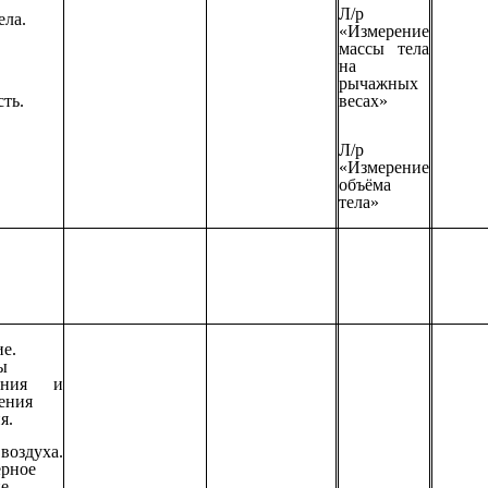
Л/р
ела.
«Измерение
массы тела
на
рычажных
ть.
весах»
Л/р
«Измерение
объёма
тела»
е.
ы
чения и
ения
я.
оздуха.
ерное
е.