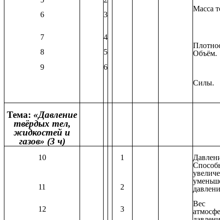
Масса т
6
3
7
4
Плотнос
8
5
Объём.
9
6
Силы.
Тема:
«Давление
твёрдых тел,
жидкостей и
газов» (3 ч)
10
1
Давлени
Способ
увели
уменьш
11
2
давлени
Вес в
12
3
атмосф
давлени