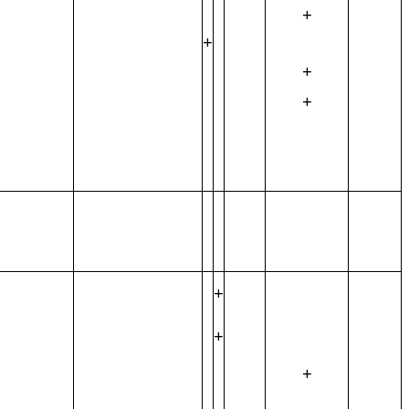
+
+
+
+
+
+
+