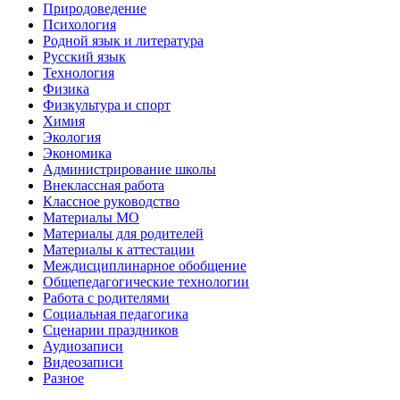
Природоведение
Психология
Родной язык и литература
Русский язык
Технология
Физика
Физкультура и спорт
Химия
Экология
Экономика
Администрирование школы
Внеклассная работа
Классное руководство
Материалы МО
Материалы для родителей
Материалы к аттестации
Междисциплинарное обобщение
Общепедагогические технологии
Работа с родителями
Социальная педагогика
Сценарии праздников
Аудиозаписи
Видеозаписи
Разное