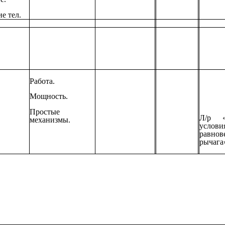
е тел.
Работа.
Мощность.
Простые
Л/р «
механизмы.
услови
равнов
рычага