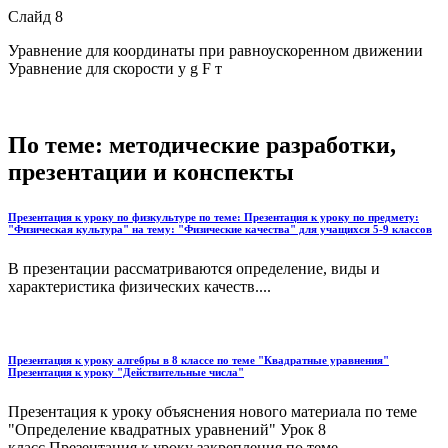
Слайд 8
Уравнение для координаты при равноускоренном движении
Уравнение для скорости y g F т
По теме: методические разработки,
презентации и конспекты
Презентация к уроку по физкультуре по теме: Презентация к уроку по предмету:
"Физическая культура" на тему: "Физические качества" для учащихся 5-9 классов
В презентации рассматриваются определение, виды и
характеристика физических качеств....
Презентация к уроку алгебры в 8 классе по теме "Квадратные уравнения"
Презентация к уроку "Действительные числа"
Презентация к уроку объяснения нового материала по теме
"Определение квадратных уравнений" Урок 8
класс.Презентация к уроку закрепления по теме