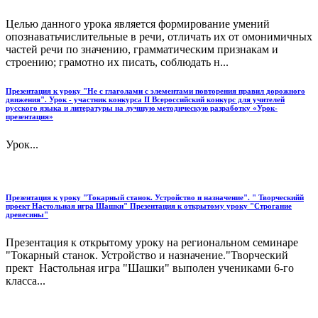
Целью данного урока является формирование умений
опознаватьчислительные в речи, отличать их от омонимичных
частей речи по значению, грамматическим признакам и
строению; грамотно их писать, соблюдать н...
Презентация к уроку "Не с глаголами с элементами повторения правил дорожного
движения". Урок - участник конкурса II Всероссийский конкурс для учителей
русского языка и литературы на лучшую методическую разработку «Урок-
презентация»
Урок...
Презентация к уроку "Токарный станок. Устройство и назначение". " Творческийй
проект Настольная игра Шашки" Презентация к открытому уроку "Строгание
древесины"
Презентация к открытому уроку на региональном семинаре
"Токарный станок. Устройство и назначение."Творческий
прект Настольная игра "Шашки" выполен учениками 6-го
класса...