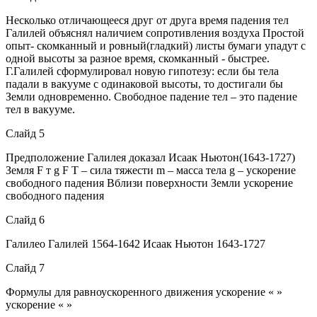
Несколько отличающееся друг от друга время падения тел
Галилей объяснял наличием сопротивления воздуха Простой
опыт- скомканный и ровный(гладкий) листы бумаги упадут с
одной высоты за разное время, скомканный - быстрее.
Г.Галилей сформулировал новую гипотезу: если бы тела
падали в вакууме с одинаковой высоты, то достигали бы
Земли одновременно. Свободное падение тел – это падение
тел в вакууме.
Слайд 5
Предположение Галилея доказал Исаак Ньютон(1643-1727)
Земля F т g F T – сила тяжести m – масса тела g – ускорение
свободного падения Вблизи поверхности Земли ускорение
свободного падения
Слайд 6
Галилео Галилей 1564-1642 Исаак Ньютон 1643-1727
Слайд 7
Формулы для равноускоренного движения ускорение « »
ускорение « »