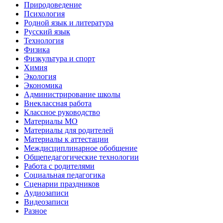
Природоведение
Психология
Родной язык и литература
Русский язык
Технология
Физика
Физкультура и спорт
Химия
Экология
Экономика
Администрирование школы
Внеклассная работа
Классное руководство
Материалы МО
Материалы для родителей
Материалы к аттестации
Междисциплинарное обобщение
Общепедагогические технологии
Работа с родителями
Социальная педагогика
Сценарии праздников
Аудиозаписи
Видеозаписи
Разное