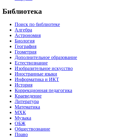
Библиотека
Поиск по библиотеке
Алгебра
Астрономия
Биология
География
Геометрия
Дополнительное образование
Естествознание
Изобразительное искусство
Иностранные языки
Информатика и ИКТ
История
Коррекционная педагогика
Краеведение
Литература
Математика
МХК
Музыка
ОБЖ
Обществознание
Право