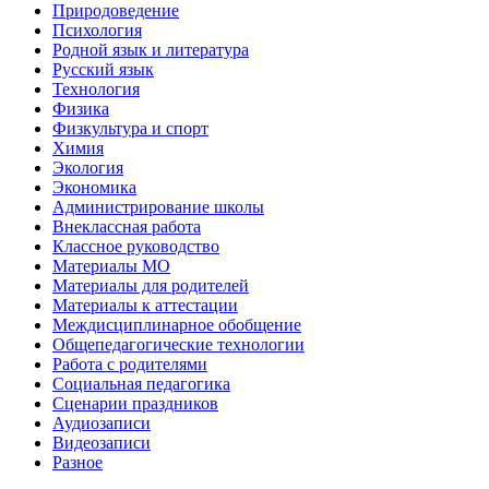
Природоведение
Психология
Родной язык и литература
Русский язык
Технология
Физика
Физкультура и спорт
Химия
Экология
Экономика
Администрирование школы
Внеклассная работа
Классное руководство
Материалы МО
Материалы для родителей
Материалы к аттестации
Междисциплинарное обобщение
Общепедагогические технологии
Работа с родителями
Социальная педагогика
Сценарии праздников
Аудиозаписи
Видеозаписи
Разное