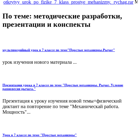
otkrytyy_urok_po_fizike_7_klass_prostye_mehanizmy._rychag.rar
По теме: методические разработки,
презентации и конспекты
мультимедийный урок в 7 классе по теме"Простые механизмы.Рычаг"
урок изучения нового материала ...
Презентация урока в 7 классе по теме "Простые механизмы. Рычаг. Условие
равновесия рычага."
Презентация к уроку изучения новой темы+физический
диктант на повторение по теме "Механическай работа.
Мощность"...
Урок в 7 классе по теме "Простые механизмы"