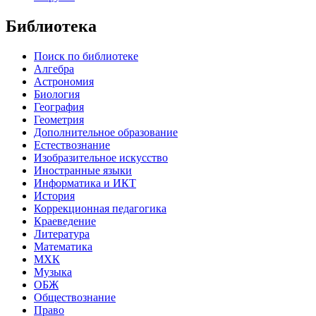
Библиотека
Поиск по библиотеке
Алгебра
Астрономия
Биология
География
Геометрия
Дополнительное образование
Естествознание
Изобразительное искусство
Иностранные языки
Информатика и ИКТ
История
Коррекционная педагогика
Краеведение
Литература
Математика
МХК
Музыка
ОБЖ
Обществознание
Право