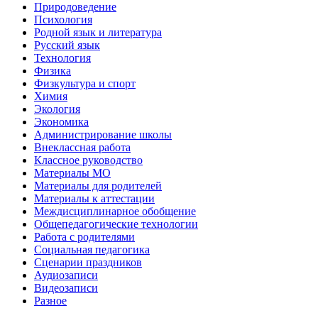
Природоведение
Психология
Родной язык и литература
Русский язык
Технология
Физика
Физкультура и спорт
Химия
Экология
Экономика
Администрирование школы
Внеклассная работа
Классное руководство
Материалы МО
Материалы для родителей
Материалы к аттестации
Междисциплинарное обобщение
Общепедагогические технологии
Работа с родителями
Социальная педагогика
Сценарии праздников
Аудиозаписи
Видеозаписи
Разное