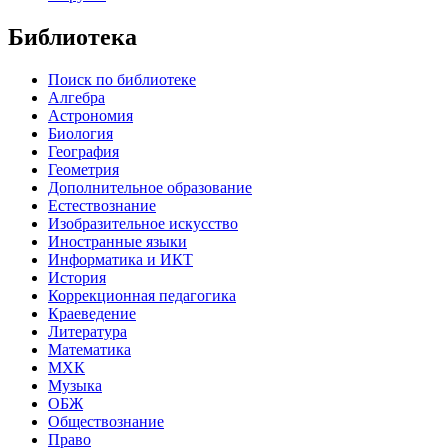
Библиотека
Поиск по библиотеке
Алгебра
Астрономия
Биология
География
Геометрия
Дополнительное образование
Естествознание
Изобразительное искусство
Иностранные языки
Информатика и ИКТ
История
Коррекционная педагогика
Краеведение
Литература
Математика
МХК
Музыка
ОБЖ
Обществознание
Право