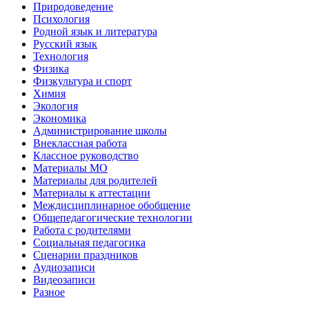
Природоведение
Психология
Родной язык и литература
Русский язык
Технология
Физика
Физкультура и спорт
Химия
Экология
Экономика
Администрирование школы
Внеклассная работа
Классное руководство
Материалы МО
Материалы для родителей
Материалы к аттестации
Междисциплинарное обобщение
Общепедагогические технологии
Работа с родителями
Социальная педагогика
Сценарии праздников
Аудиозаписи
Видеозаписи
Разное