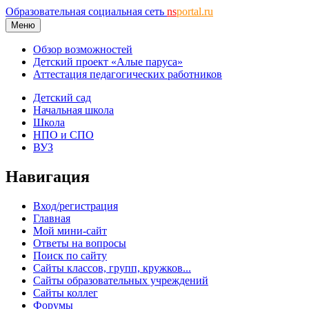
Образовательная социальная сеть
ns
portal.ru
Меню
Обзор возможностей
Детский проект «Алые паруса»
Аттестация педагогических работников
Детский сад
Начальная школа
Школа
НПО и СПО
ВУЗ
Навигация
Вход/регистрация
Главная
Мой мини-сайт
Ответы на вопросы
Поиск по сайту
Сайты классов, групп, кружков...
Сайты образовательных учреждений
Сайты коллег
Форумы