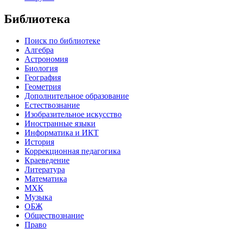
Библиотека
Поиск по библиотеке
Алгебра
Астрономия
Биология
География
Геометрия
Дополнительное образование
Естествознание
Изобразительное искусство
Иностранные языки
Информатика и ИКТ
История
Коррекционная педагогика
Краеведение
Литература
Математика
МХК
Музыка
ОБЖ
Обществознание
Право