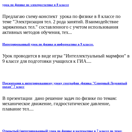
урок по физике по электростатике в 8 классе
Предлагаю схему-конспект урока по физике в 8 классе по
теме "Электризация тел. 2 рода занятий. Взаимодействие
заряженных тел." составленного с учетом использования
активных методов обучения, тех...
Интегрированный урок по физике и информатике в 9 классе.
Урок проводится в виде игры "Интеллектуальный мармфон" в
9 классе для подготовки учащихся к ГИА....
Презентация к интегрированному уроку география -физика "Северный Ледовитый
океан" 7 класс
В презентации дано решение задач по физике по темам:
механическое движение, гидростатическое давление,
плавание тел....
Открытый (интегрированный) урок по физике и математике в 7 классе по теме: