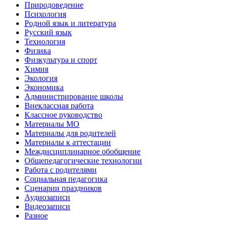
Природоведение
Психология
Родной язык и литература
Русский язык
Технология
Физика
Физкультура и спорт
Химия
Экология
Экономика
Администрирование школы
Внеклассная работа
Классное руководство
Материалы МО
Материалы для родителей
Материалы к аттестации
Междисциплинарное обобщение
Общепедагогические технологии
Работа с родителями
Социальная педагогика
Сценарии праздников
Аудиозаписи
Видеозаписи
Разное