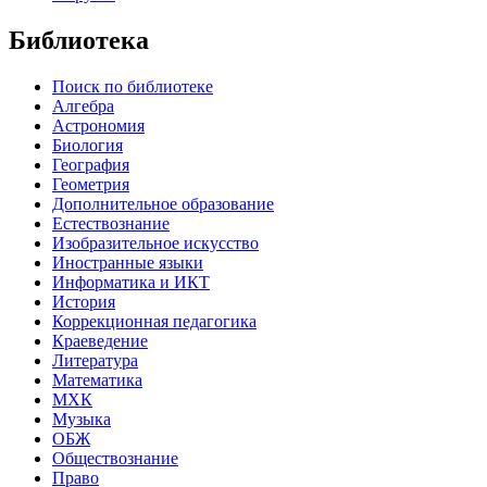
Библиотека
Поиск по библиотеке
Алгебра
Астрономия
Биология
География
Геометрия
Дополнительное образование
Естествознание
Изобразительное искусство
Иностранные языки
Информатика и ИКТ
История
Коррекционная педагогика
Краеведение
Литература
Математика
МХК
Музыка
ОБЖ
Обществознание
Право