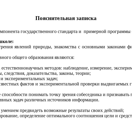
Пояснительная записка
омпонента государственного стандарта и примерной программы 
школе:
трения явлений природы, знакомства с основными законами ф
вного общего образования являются:
естественнонаучных методов: наблюдение, измерение, эксперим
следствия, доказательства, законы, теории;
и экспериментальных задач;
известных фактов и экспериментальной проверки выдвигаемых г
 способности понимать точку зрения собеседника и признавать 
ивных задач различных источников информации.
, умением предвидеть возможные результаты своих действий;
ирование, определение оптимального соотношения цели и средст