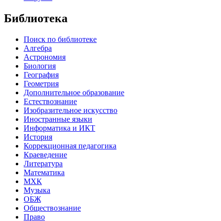
Библиотека
Поиск по библиотеке
Алгебра
Астрономия
Биология
География
Геометрия
Дополнительное образование
Естествознание
Изобразительное искусство
Иностранные языки
Информатика и ИКТ
История
Коррекционная педагогика
Краеведение
Литература
Математика
МХК
Музыка
ОБЖ
Обществознание
Право