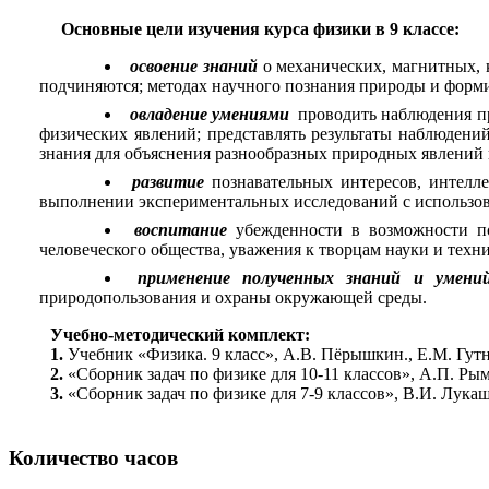
Основные цели
изучения курса физики в 9 классе:
освоение знаний
о механических, магнитных, 
подчиняются; методах научного познания природы и форми
овладение умениями
проводить наблюдения п
физических явлений; представлять результаты наблюдени
знания для объяснения разнообразных природных явлений 
развитие
познавательных интересов, интелл
выполнении экспериментальных исследований с использо
воспитание
убежденности в возможности п
человеческого общества, уважения к творцам науки и техн
применение полученных знаний и
умени
природопользования и охраны окружающей среды.
Учебно-методический комплект:
1.
Учебник «Физика. 9 класс», А.В. Пёрышкин., Е.М. Гутни
2.
«Сборник задач по физике для 10-11 классов», А.П. Рымк
3.
«Сборник задач по физике для 7-9 классов», В.И. Лукаш
Количество часов