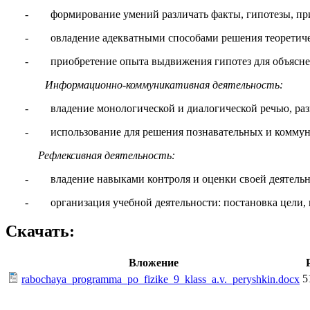
- формирование умений различать факты, гипотезы, причи
- овладение адекватными способами решения теоретичес
- приобретение опыта выдвижения гипотез для объяснен
Информационно-коммуникативная деятельность:
- владение монологической и диалогической речью, разви
- использование для решения познавательных и коммун
Рефлексивная деятельность:
- владение навыками контроля и оценки своей деятельно
- организация учебной деятельности: постановка цели, 
Скачать:
Вложение
5
rabochaya_programma_po_fizike_9_klass_a.v._peryshkin.docx