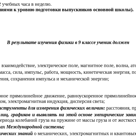
2 учебных часа в неделю.
аниями к уровню подготовки выпускников основной школы).
В результате изучения физики в 9 классе ученик должен
 взаимодействие, электрическое поле, магнитное поле, волна, а
 масса, сила, импульс, работа, мощность, кинетическая энергия, 
ния, сохранения импульса и механической энергии;
ное прямолинейное движение, равноускоренное прямолинейное
ом, электромагнитная индукция, дисперсия света;
нструменты для измерения физических величин:
расстояния, п
иц, графиков и выявлять на этой основе эмпирические зав
ериода колебаний груза на пружине от массы груза и от жестко
цах Международной системы;
ических знаний
о механических, электромагнитных и квантовых