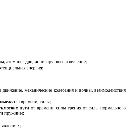
том, атомное ядро, ионизирующее излучение;
потенциальная энергия;
 движение, механические колебания и волны, взаимодействия
ромежутка времени, силы;
исимости:
пути от времени, силы трения от силы нормального
сти пружины;
 явлениях;