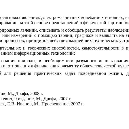
квантовых явлениях ,электромагнитных колебаниях и волнах; в
рование на этой основе представлений о физической картине ми
риродных явлений, описывать и обобщать результаты наблюдени
й или измерений с помощью таблиц, графиков и выявлять на э
и процессов, принципов действия важнейших технических устро
ектуальных и творческих способностей, самостоятельности в
ванием информационных технологий;
ознания природы, в необходимости разумного использования
ики; отношения к физике как к элементу общечеловеческой культ
й
для решения практических задач повседневной жизни, д
к, М., Дрофа, 2008 г.
евич, 9 издание, М., Дрофа, 2007 г.
ек, Е.В. Иванов, М., Просвещение, 2007 г.