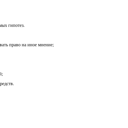
мых гипотез.
ать право на иное мнение;
й;
редств.