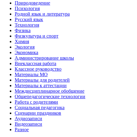
Природоведение
Психология
Родной язык и литература
Русский язык
Технология
Физика
Физкультура и спорт
Химия
Экология
Экономика
Администрирование школы
Внеклассная работа
Классное руководство
Материалы МО
Материалы для родителей
Материалы к аттестации
Междисциплинарное обобщение
Общепедагогические технологии
Работа с родителями
Социальная педагогика
Сценарии праздников
Аудиозаписи
Видеозаписи
Разное