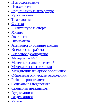
Природоведение
Психология
Родной язык и литература
Русский язык
Технология
Физика
Физкультура и спорт
Химия
Экология
Экономика
Администрирование школы
Внеклассная работа
Классное руководство
Материалы МО
Материалы для родителей
Материалы к аттестации
Междисциплинарное обобщение
Общепедагогические технологии
Работа с родителями
Социальная педагогика
Сценарии праздников
Аудиозаписи
Видеозаписи
Разное