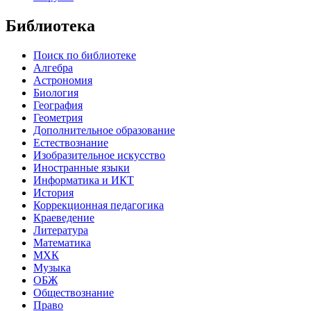
Библиотека
Поиск по библиотеке
Алгебра
Астрономия
Биология
География
Геометрия
Дополнительное образование
Естествознание
Изобразительное искусство
Иностранные языки
Информатика и ИКТ
История
Коррекционная педагогика
Краеведение
Литература
Математика
МХК
Музыка
ОБЖ
Обществознание
Право