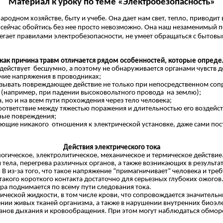
Материал к уроку по теме «Электробезопасность»
одном хозяйстве, быту и учебе. Она дает нам свет, тепло, приводит
то сейчас обойтись без нее просто невозможно. Она наш незаменимы
ебрегает правилами электробезопасности, не умеет обращаться с быт
 как причина травм отличается рядом особенностей, которые опреде
твует ­ бесшумно, а поэтому не обнаруживается органами чувств до 
е напряжения в проводниках;
ть повреждающее действие не только при непосредственном соприк
лю (например, при падении высоковольтного провода на землю);
но и на всем пути прохождения через тело человека;
тствие между тяжестью поражения и длительностью его воздействи
ьные повреждения;
икакого отношения к электрической установке, даже сами пострад
Действия электрического тока
гическое, электролитическое, механическое и термическое действие
и тела, перегрева различных органов, а также возникающих в результ
 из-за того, что такое напряжение “примагничивает” человека и треб
 такого короткого контакта достаточно для серьезных глубоких ожого
а поднимается по всему пути следования тока.
ической жидкости, в том числе крови, что сопровождается значител
нии живых тканей организма, а также в нарушении внутренних биоэл
в дыхания и кровообращения. При этом могут наблюдаться обмороки