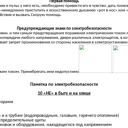
Первая помощь
и пульс у него есть, необходимо привести его в чувство: дать поню
едленно приступить к искусственному дыханию «рот в нос» или «ро
йствие и вызвать Скорую помощь.
Предупреждающие знаки по электробезопасности
ки, и тем самым предотвращения поражения электрическим током л
опередачи любого напряжения, двери различных электрощитов, в кот
ает запрет проникновения со стороны населения в электроустановки
ким током. Пренебрегать ими недопустимо
.
Памятка по электробезопасности
10 «НЕ» в быту и на улице
борами
 и к трубам (водопроводным, газовым, горячего отопления)
аспределительные щиты
ановок и оборудования, находящегося под напряжением