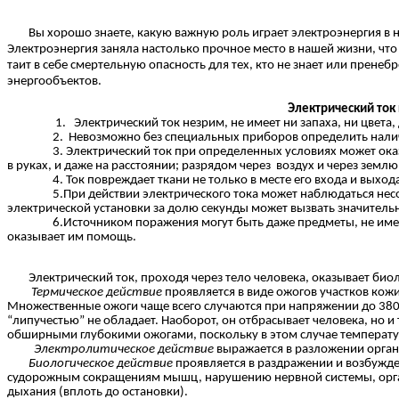
Вы хорошо знаете, какую важную роль играет электроэнергия в нар
Электроэнергия заняла настолько прочное место в нашей жизни, ч
таит в себе смертельную опасность для тех, кто не знает или прен
энергообъектов.
Электрический ток
1. Электрический ток незрим, не имеет ни запаха, ни цвета, дейс
2. Невозможно без специальных приборов определить наличи
3. Электрический ток при определенных условиях может оказыва
в руках, и даже на расстоянии; разрядом через воздух и через зем
4. Ток повреждает ткани не только в месте его входа и выхода, 
5.При действии электрического тока может наблюдаться несоотве
электрической установки за долю секунды может вызвать значител
6.Источником поражения могут быть даже предметы, не имеющие н
оказывает им помощь.
Электрический ток, проходя через тело человека, оказывает биоло
Термическое действие
проявляется в виде ожогов участков кож
Множественные ожоги чаще всего случаются при напряжении до 380 В
“липучестью” не обладает. Наоборот, он отбрасывает человека, но и
обширными глубокими ожогами, поскольку в этом случае температур
Электролитическое действие
выражается в разложении орган
Биологическое действие
проявляется в раздражении и возбужде
судорожным сокращениям мышц, нарушению нервной системы, органо
дыхания (вплоть до остановки).