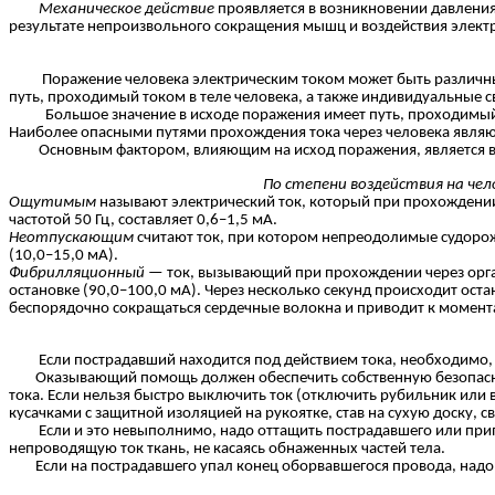
Механическое действие
проявляется в возникновении давления
результате непроизвольного сокращения мышц и воздействия элект
Поражение человека электрическим током может быть различным по 
путь, проходимый током в теле человека, а также индивидуальные св
Большое значение в исходе поражения имеет путь, проходимый токо
Наиболее опасными путями прохождения тока через человека являютс
Основным фактором, влияющим на исход поражения, является велич
По степени воздействия на ч
Ощутимым
называют электрический ток, который при прохождени
частотой 50 Гц, составляет 0,6–1,5 мА.
Неотпускающим
считают ток, при котором непреодолимые судорож
(10,0–15,0 мА).
Фибрилляционный
— ток, вызывающий при прохождении через орг
остановке (90,0–100,0 мА). Через несколько секунд происходит ост
беспорядочно сокращаться сердечные волокна и приводит к момент
Если пострадавший находится под действием тока, необходимо, п
Оказывающий помощь должен обеспечить собственную безопасность,
тока. Если нельзя быстро выключить ток (отключить рубильник или
кусачками с защитной изоляцией на рукоятке, став на сухую доску, св
Если и это невыполнимо, надо оттащить пострадавшего или припод
непроводящую ток ткань, не касаясь обнаженных частей тела.
Если на пострадавшего упал конец оборвавшегося провода, надо е