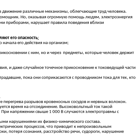
 в движение различные механизмы, облегчающие труд человека.
й помощник. Но, оказывая огромную помощь людям, электроэнергия
овыми приборами, нарушает правила поведения вблизи
ляют его опасность
:
начала его действия на организм;
основении с ним, но и через предметы, которые человек держит
я, и даже случайное точечное прикосновение к токоведущей части
авшие, пока они соприкасаются с проводником тока для тех, кто
.
ате перегрева разрывов кровеносных сосудов и нервных волокон.
уется время на отсоединение. Высоковольтный ток такой
в. При напряжении свыше 1 000 В случаются электротравмы с
ьными нарушениями их физико-химического состава.
ектрических процессов, что приводит к непроизвольным
, потеря сознания, расстройство речи, судороги, нарушение