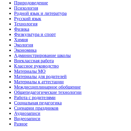
Природоведение
Психология
Родной язык и литература
Русский язык
Технология
Физика
Физкультура и спорт
Химия
Экология
Экономика
Администрирование школы
Внеклассная работа
Классное руководство
Материалы МО
Материалы для родителей
Материалы к аттестации
Междисциплинарное обобщение
Общепедагогические технологии
Работа с родителями
Социальная педагогика
Сценарии праздников
Аудиозаписи
Видеозаписи
Разное