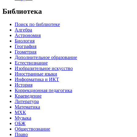
Библиотека
Поиск по библиотеке
Алгебра
Астрономия
Биология
География
Геометрия
Дополнительное образование
Естествознание
Изобразительное искусство
Иностранные языки
Информатика и ИКТ
История
Коррекционная педагогика
Краеведение
Литература
Математика
МХК
Музыка
ОБЖ
Обществознание
Право