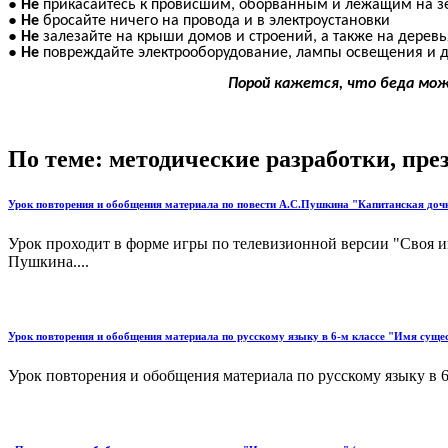
Не
прикасайтесь к провисшим, оборванным и лежащим на з
Не
бросайте ничего на провода и в электроустановки
Не
залезайте на крыши домов и строений, а также на деревь
Не
повреждайте электрооборудование, лампы освещения и д
Порой кажется, что беда мож
По теме: методические разработки, пр
Урок повторения и обобщения материала по повести А.С.Пушкина "Капитанская доч
Урок проходит в форме игры по телевизионной версии "Своя иг
Пушкина....
Урок повторения и обобщения материала по русскому языку в 6-м классе "Имя сущес
Урок повторения и обобщения материала по русскому языку в 6-