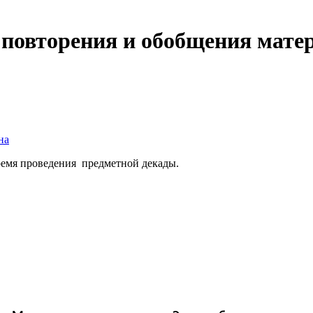
 повторения и обобщения мате
на
время проведения предметной декады.