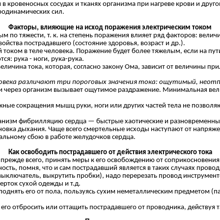
 в кровеносных сосудах и тканях организма при нагреве крови и друг
родинамических сил.
Факторы, влияющие на исход поражения электрическим током
тяжести, т. к. на степень поражения влияет ряд факторов: величин
ойства пострадавшего (состояние здоровья, возраст и др.).
м в теле человека. Поражение будет более тяжелым, если на пути т
я: рука - ноги, рука-рука.
ина тока, которая, согласно закону Ома, зависит от величины при
еловека различают три пороговых значения тока: ощутимый, нео
и через организм вызывает ощутимое раздражение. Минимальная вел
ные сокращения мышц руки, ноги или других частей тела не позволя
анизм фибрилляцию сердца — быстрые хаотические и разновременны
ановка дыхания. Чаще всего смертельные исходы наступают от напряж
альному сбою в работе желудочков сердца.
Как освободить пострадавшего от действия электрического тока
режде всего, принять меры к его освобождению от соприкосновения
 помня, что и сам пострадавший является в таких случаях проводник
 выключатель, выкрутить пробки), надо перерезать провод инструмен
ерток сухой одежды и т.д.
нять его от пола, пользуясь сухим неметаллическим предметом (пал
го отбросить или оттащить пострадавшего от проводника, действуя 