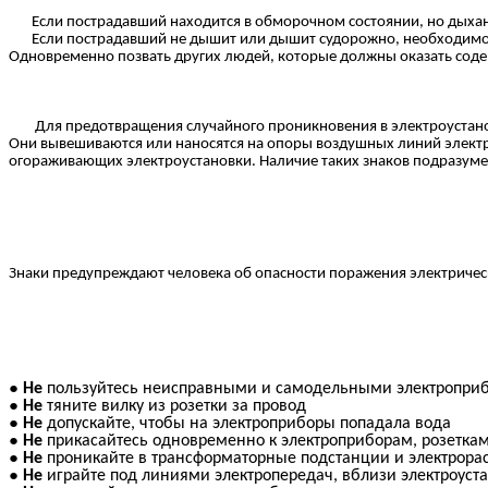
Если пострадавший находится в обморочном состоянии, но дыхание 
Если пострадавший не дышит или дышит судорожно, необходимо нем
Одновременно позвать других людей, которые должны оказать соде
Для предотвращения случайного проникновения в электроустанов
Они вывешиваются или наносятся на опоры воздушных линий электр
огораживающих электроустановки. Наличие таких знаков подразумев
Знаки предупреждают человека об опасности поражения электричес
Не
пользуйтесь неисправными и самодельными электропри
Не
тяните вилку из розетки за провод
Не
допускайте, чтобы на электроприборы попадала вода
Не
прикасайтесь одновременно к электроприборам, розеткам
Не
проникайте в трансформаторные подстанции и электрор
Не
играйте под линиями электропередач, вблизи электроуст