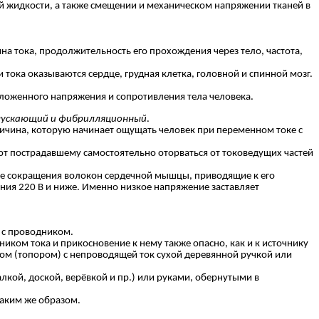
ой жидкости, а также смещении и механическом напряжении тканей в
а тока, продолжительность его прохождения через тело, частота,
ока оказываются сердце, грудная клетка, головной и спинной мозг.
ложенного напряжения и сопротивления тела человека.
тпускающий и фибрилляционный
.
ичина, которую начинает ощущать человек при переменном токе с
ют пострадавшему самостоятельно оторваться от токоведущих частей
е сокращения волокон сердечной мышцы, приводящие к его
ения 220 В и ниже. Именно низкое напряжение заставляет
 с проводником.
ом тока и прикосновение к нему также опасно, как и к источнику
том (топором) с непроводящей ток сухой деревянной ручкой или
кой, доской, верёвкой и пр.) или руками, обернутыми в
таким же образом.