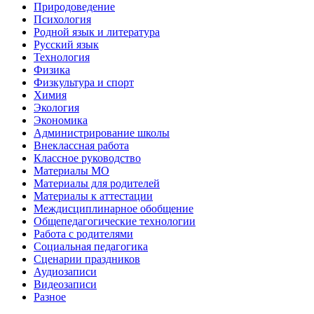
Природоведение
Психология
Родной язык и литература
Русский язык
Технология
Физика
Физкультура и спорт
Химия
Экология
Экономика
Администрирование школы
Внеклассная работа
Классное руководство
Материалы МО
Материалы для родителей
Материалы к аттестации
Междисциплинарное обобщение
Общепедагогические технологии
Работа с родителями
Социальная педагогика
Сценарии праздников
Аудиозаписи
Видеозаписи
Разное