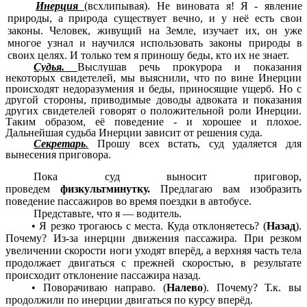
Инерция
(всхлипывая). Не виновата я! Я - явление
природы, а природа существует вечно, и у неё есть свои
законы. Человек, живущий
на
Земле, изучает их, он уже
многое узнал и научился использовать законы природы в
своих целях. И только тем я приношу беды, кто их не знает.
Судья.
Выслушав речь прокурора и показания
некоторых свидетелей, мы выяснили, что по вине Инерции
происходят недоразумения и беды, приносящие ущерб. Но с
другой
стороны,
приводимые доводы адвоката и показания
других свидетелей говорят о положительной роли Инерции.
Таким образом, её поведение - и хорошее и плохое.
Дальнейшая судьба Инерции зависит от решения суда.
Секретарь
.
Прошу всех встать, суд удаляется для
вынесения приговора.
Пока суд выносит приговор,
проведем
физкультминутку.
Предлагаю вам изобразить
поведение пассажиров во время поездки в автобусе.
Представьте, что я — водитель.
• Я резко трогаюсь с места. Куда отклоняетесь? (
Назад
).
Почему? Из-за инерции движения пассажира. При резком
увеличении скорости ноги уходят вперёд, а верхняя часть тела
продолжает двигаться с прежней скоростью, в результате
происходит отклонение пассажира назад.
• Поворачиваю направо. (
Налево
). Почему? Т.к. вы
продолжили по инерции двигаться по курсу вперёд.