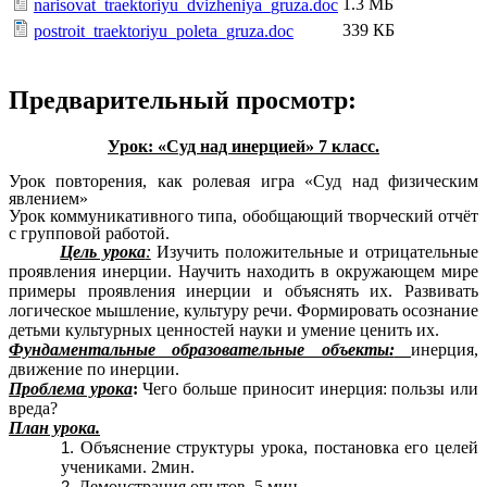
1.3 МБ
narisovat_traektoriyu_dvizheniya_gruza.doc
339 КБ
postroit_traektoriyu_poleta_gruza.doc
Предварительный просмотр:
Урок: «Суд над инерцией» 7 класс.
Урок повторения, как ролевая игра «Суд над физическим
явлением»
Урок коммуникативного типа, обобщающий творческий отчёт
с групповой работой.
Цель урока
:
Изучить положительные и отрицательные
проявления инерции. Научить находить в окружающем мире
примеры проявления инерции и объяснять их. Развивать
логическое мышление, культуру речи. Формировать осознание
детьми культурных ценностей науки и умение ценить их.
Фундаментальные образовательные объекты:
инерция,
движение по инерции.
Проблема урока
:
Чего больше приносит инерция: пользы или
вреда?
План урока.
Объяснение структуры урока, постановка его целей
учениками. 2мин.
Демонстрация опытов. 5 мин.