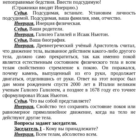
непоправимые бедствия. Ввести подсудимую!
(Стражники вводят Инерцию.)
Судья
Подсудимая, встаньте. Установим личность
.
подсудимой. Подсудимая, ваша фамилия, имя, отчество.
Инерция
.
Инерция физическая.
Судья
.
Ваши родители.
Инерция
.
Галилео Галилей и Исаак Ньютон.
Судья
.
Ваша биография.
Инерция
.
Древнегреческий учёный Аристотель считал,
что движение тела, вызванное действием какого-либо другого
тела, должно само прекратиться, так как именно покой
является естественным состоянием физического тела и всем
телам свойственно стремление к покою. Он поражался,
почему камень, выпущенный из его руки, продолжает
двигаться, отделившись от руки. Ответ на этот вопрос был
дан моим рождением спустя 2000 лет в Италии великим
ученым Галилео Галилеем, а позднее в 1678 году его точнее
сформулировал Исаак Ньютон.
Судья
.
Что вы собой представляете?
Инерция
.
Свойство тел сохранять состояние покоя или
равномерное прямолинейное движение, когда на тело не
действуют другие тела.
Вопросы задают заседатели.
Заседатель 1
- Кому вы принадлежите?
Инерция
.
Всем телам, абсолютно всем.