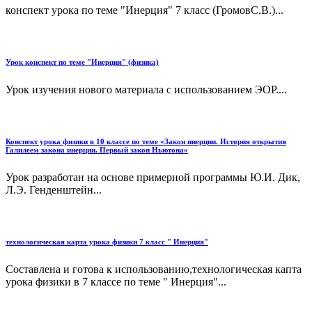
конспект урока по теме "Инерция" 7 класс (ГромовС.В.)...
Урок конспект по теме "Инерция" (физика)
Урок изучения нового материала с использованием ЭОР....
Конспект урока физики в 10 классе по теме «Закон инерции. История открытия
Галилеем закона инерции. Первый закон Ньютона»
Урок разработан на основе примерной программы Ю.И. Дик,
Л.Э. Генденштейн...
технологическая карта урока физики 7 класс " Инерция"
Составлена и готова к использованию,технологическая капта
урока физики в 7 классе по теме " Инерция"...