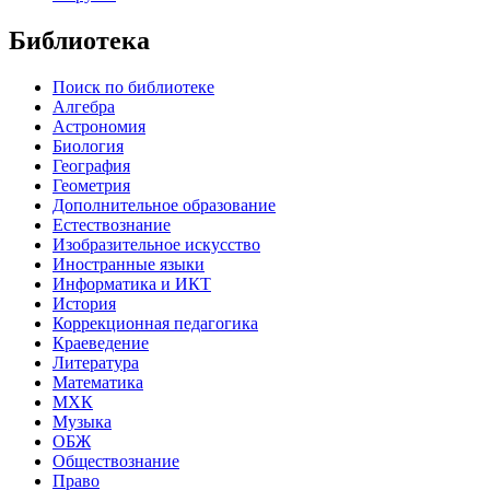
Библиотека
Поиск по библиотеке
Алгебра
Астрономия
Биология
География
Геометрия
Дополнительное образование
Естествознание
Изобразительное искусство
Иностранные языки
Информатика и ИКТ
История
Коррекционная педагогика
Краеведение
Литература
Математика
МХК
Музыка
ОБЖ
Обществознание
Право