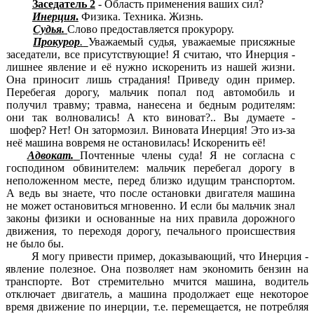
Заседатель 2
- Область применения ваших сил?
Инерция
.
Физика. Техника. Жизнь.
Судья.
Слово предоставляется прокурору.
Прокурор
.
Уважаемый судья, уважаемые присяжные
заседатели, все присутствующие! Я считаю, что Инерция -
лишнее явление и её нужно искоренить из нашей жизни.
Она приносит лишь страдания! Приведу один пример.
Перебегая дорогу, мальчик попал под автомобиль и
получил травму; травма, нанесена и бедным родителям:
они так волновались! А кто виноват?.. Вы думаете -
шофер? Нет! Он затормозил. Виновата Инерция! Это из-за
неё машина вовремя не остановилась! Искоренить её!
Адвокат.
Почтенные члены суда! Я не согласна с
господином обвинителем: мальчик перебегал дорогу в
неположенном месте, перед близко идущим транспортом.
А ведь вы знаете, что после остановки двигателя машина
не может остановиться мгновенно.
И если бы мальчик знал
законы физики и основанные на них правила дорожного
движения, то переходя дорогу, печального происшествия
не было бы.
Я могу привести пример, доказывающий, что Инерция -
явление полезное. Она позволяет
нам
экономить бензин на
транспорте. Вот стремительно мчится машина, водитель
отключает двигатель, а машина продолжает еще некоторое
время движение по инерции, т.е. перемещается, не потребляя