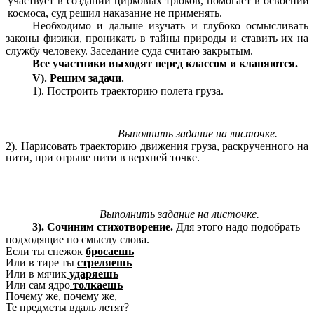
участвует в создании
цирковых
трюков, помогает в освоении
космоса, суд решил наказание не применять.
Необходимо и дальше изучать и глубоко осмысливать
законы физики, проникать в тайны природы и ставить их на
службу человеку. Заседание суда считаю закрытым.
Все участники выходят перед классом и кланяются.
V). Решим задачи.
1). Построить траекторию полета груза.
Выполнить задание на листочке.
2). Нарисовать траекторию движения груза, раскрученного на
нити, при отрыве нити в верхней точке.
Выполнить задание на листочке.
3). Сочиним стихотворение.
Для этого надо подобрать
подходящие по смыслу слова.
Если ты снежок
бросаешь
Или в тире ты
стреляешь
Или в мячик
ударяешь
Или сам ядро
толкаешь
Почему же, почему же,
Те предметы вдаль летят?