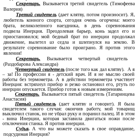
Секретарь.
Вызывается третий свидетель (Тимофеева
Валерия)
Третий свидетель
(дает клятву, потом произносит). Я,
любитель конного спорта, сегодня очень огорчена: моего
брата, великолепного наездника, в день соревнования
подвела Инерция. Преодолевая барьер, конь задел его и
приостановился; мой бедный брат по инерции продолжал
движение, вылетел
из
седла и шлепнулся на землю. В
результате соревнование было проиграно. Я против этого
явления!
Секретарь.
Вызывается четвертый свидетель
(Раздобарова Александра)
Четвертый свидетель
(после того как дал клятву).
А я
– за!
По профессии я - детский врач.
И я не мыслю своей
работы без термометра. А в действии термометра участвует
Инерция: встряхнул прибор и резко остановил его, ртуть по
инерции опускается. Прибор готов к новым
измерениям
.
Секретарь.
Вызывается пятый свидетель (Татаринцева
Анастасия)
Пятый свидетель
(дает клятву и говорит). Я была
свидетелем такого случая: окончив работу, мой товарищ
выключил станок, но не убрал руку и поранил палец. И в этом
- вина Инерции, которая
заставила двигаться
ножи после
отключения станка. Я против инерции.
Судья
.
А что вы можете сказать в свое оправдание,
подсудимая Инерция?