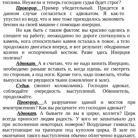
топлива. Неужели и теперь господин судья будет строг?
Прокурор
.
Пример убедительный. Придется в
данном случае согласиться с адвокатом. Я как-то
упустил из виду, что и мне тоже приходилось экономить
бензин на своей машине с помощью инерции.
Но как быть с таким фактом: вы красиво оделись и
спешите на работу; неожиданно по дороге споткнулись о
камень, нога относительно камня осталась в покое, а тело
продолжало двигаться вперед, и вот результат: ободранные
колени и испорченный костюм. Разве здесь Инерция
полезна?
Адвокат
.
А я считаю, что не надо винить Инерцию,
необходимо раньше вставать и, когда идешь, не смотреть
по сторонам, а под ноги. Кроме того, надо пожелать, чтобы
выпускали не рвущиеся ткани (оживление в зале).
Судья,
(звонит колокольчик). Господин адвокат,
соблюдайте очередность выступлений. Обвинитель,
продолжайте.
Прокурор.
А разрушение зданий и мостов при
землетрясениях?
Как
вы расцените это господин адвокат?
Адвокат
.
А бываете ли вы в цирке, коллеги? Цирк
всегда приносит людям радость. У кого не захватывало дух
при исполнении некоторых номеров? Воздушные гимнасты,
выступающие на трапеции под куполом цирка. В зале по
окончании такого выступления обычно облегченно вздыхают,