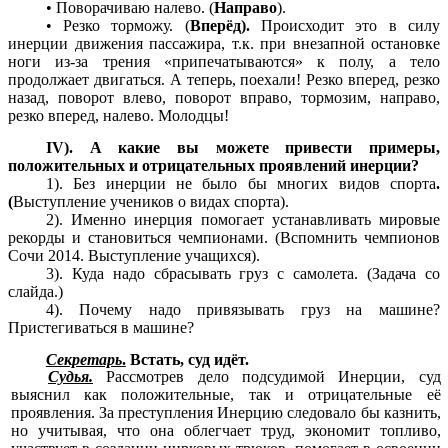
• Поворачиваю налево. (
Направо
).
• Резко торможу. (
Вперёд).
Происходит это в силу
инерции движения пассажира, т.к. при внезапной остановке
ноги из-за трения «припечатываются» к полу, а тело
продолжает двигаться. А теперь, поехали! Резко вперед, резко
назад, поворот влево, поворот вправо, тормозим, направо,
резко вперед, налево. Молодцы!
IV). А какие вы можете привести примеры,
положительных и отрицательных проявлений инерции?
1). Без инерции не было бы многих видов спорта
.
(
Выступление учеников о видах спорта).
2). Именно инерция помогает устанавливать мировые
рекорды и становиться чемпионами. (Вспомнить чемпионов
Сочи 2014. Выступление учащихся).
3). Куда надо сбрасывать груз с самолета. (Задача со
слайда.)
4). Почему надо привязывать груз на машине?
Пристегиваться в машине?
Секретарь
.
Встать, суд идёт.
Судья.
Рассмотрев дело подсудимой Инерции, суд
выяснил как положительные, так и отрицательные её
проявления. За преступления Инерцию следовало бы казнить,
но учитывая, что она облегчает труд, экономит топливо,