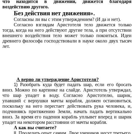
что находится в движении, движется благодаря
воздействию другого.
Без действия нет движения».
Согласны ли вы с этим утверждением? (И да и нет).
Согласно взглядам Аристотеля тело движется только
тогда, когда на него действуют другие тела, а при отсутствии
внешнего воздействия тело может только покоиться. Идеи
древнего философа господствовали в науке около двух тысяч
лет.
А верно ли утверждение Аристотеля?
Разобрать куда будет падать шар, если его бросать
вниз. Можно по картинке на слайде. Аристотель утверждал,
что шар упадет в воду. Согласно Аристотелю, шарик,
упавший с верхушки мачты корабля, должен остановиться,
поскольку на него перестает действовать рука человека, и,
подчиняясь притяжению Земли, начать падать вертикально
вниз. За время его падения корабль уплывет вперед и шарик
упадет на некотором расстоянии от мачты корабля.
А как вы считаете?
Проделать опыт самим. Двое учеников несут третьего,