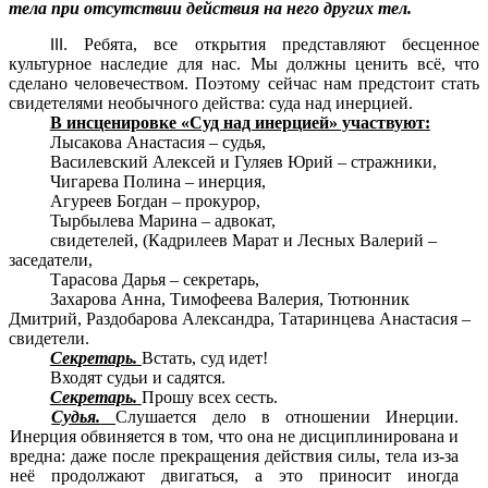
тела при отсутствии действия на него других тел.
Ребята, все открытия представляют бесценное
культурное наследие для нас. Мы должны ценить всё, что
сделано человечеством. Поэтому сейчас нам предстоит стать
свидетелями необычного действа: суда над инерцией.
В инсценировке «Суд над инерцией» участвуют:
Лысакова Анастасия – судья,
Василевский Алексей и Гуляев Юрий – стражники,
Чигарева Полина – инерция,
Агуреев Богдан – прокурор,
Тырбылева Марина – адвокат,
свидетелей, (Кадрилеев Марат и Лесных Валерий –
заседатели,
Тарасова Дарья – секретарь,
Захарова Анна, Тимофеева Валерия, Тютюнник
Дмитрий, Раздобарова Александра, Татаринцева Анастасия –
свидетели.
Секретарь.
Встать, суд идет!
Входят судьи и садятся.
Секретарь.
Прошу всех сесть.
Судья.
Слушается дело в отношении Инерции.
Инерция обвиняется в том, что она не дисциплинирована и
вредна: даже после прекращения действия силы, тела из-за
неё продолжают двигаться, а это приносит иногда