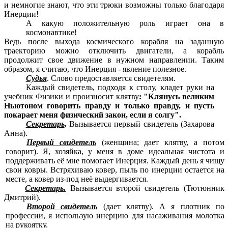
и немногие знают, что эти
трюки
возможны только благодаря
Инерции!
А какую положительную роль играет она в
космонавтике!
Ведь после выхода космического корабля на заданную
траект
орию
можно отключить двигатели, а корабль
продолжит свое движение в нужном направлении. Таким
образом, я считаю, что Инерция - явление полезное.
Судья
. Слово предоставляется свидетелям.
Каждый свидетель, подходя к столу, кладет руки на
учебник Физики и произносит клятву
: "Клянусь великим
Ньютоном говорить правду и только правду, и пусть
покарает меня физический закон, если я солгу".
Секретарь
.
Вызывается первый свидетель (Захарова
Анна).
Первый свидетель
(женщина; дает клятву, а потом
говорит). Я, хозяйка, у меня в доме идеальная чистота и
поддерживать её мне помогает Инерция. Каждый день я чищу
свои
ковры.
Встряхиваю ковер, пыль по инерции остается на
месте, а ковер из-под неё выдергивается.
Секретарь.
Вызывается второй свидетель (Тютюнник
Дмитрий).
Второй свидетель
(дает клятву). А я плотник по
профессии, я использую инерцию для насаживания молотка
на рукоятку.