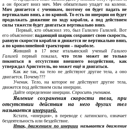
а он бросает вниз мяч. Мяч обязательно упадет на колени.
Мяч двигается с учеником, поэтому он будет падать не
вертикально вниз, а по кривой. То есть по инерции он будет
продолжать движение по ходу корабля, а под действием
силы тяжести будет двигаться вертикально вниз.
Первый, кто объяснил это, был Галилео Галилей. Вот
его объяснение:
падающий шарик сохраняет свою скорость,
равную скорости корабля и движется не вертикально вниз,
а по криволинейной траектории – параболе.
Живший в 17 веке итальянский ученый
Галилео
Галилей
первый показал,
что тело может не только
покоиться в отсутствии внешнего воздействия, как
утверждал Аристотель, но может ещё и двигаться.
Как же так, на тело не действуют другие тела, а оно
двигается. Почему???
Ученик.
Тело, на которое не действуют другие тела,
движется под действием силы инерции.
Дайте определение инерции.
Спросить учеников.
Явление сохранения скорости тела, при
отсутствии действия на него других тел
называется
инерцией.
Кстати, «инерция», в переводе с латинского, означает
бездеятельность или бездействие.
Итак, движением по инерции
называется движение