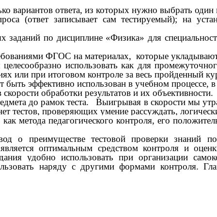
ко вариантов ответа, из которых нужно выбрать один 
роса (ответ записывает сам тестируемый); на устан
х заданий по дисциплине «Физика» для специальност
ребованиями ФГОС на материалах, которые укладывают
ы целесообразно использовать как для промежуточно
ятиях или при итоговом контроле за весь пройденный ку
 быть эффективно использован в учебном процессе, в 
 скорости обработки результатов и их объективности.
редмета до рамок теста. Выигрывая в скорости мы ут
ет тестов, проверяющих умение рассуждать, логическ
как метода педагогического контроля, его положител
ывод о преимуществе тестовой проверки знаний п
вляется оптимальным средством контроля и оценк
адания удобно использовать при организации само
льзовать наряду с другими формами контроля. Глав