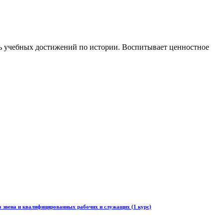
нь учебных достижений по истории. Воспитывает ценностное
о звена и квалифицированных рабочих и служащих (1 курс)