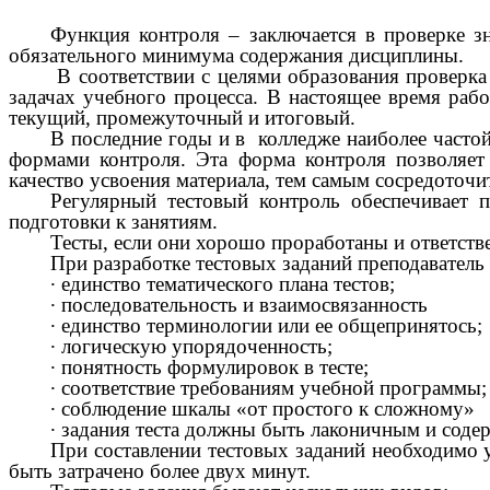
Функция контроля – заключается в проверке зн
обязательного минимума содержания дисциплины.
В соответствии с целями образования проверка
задачах учебного процесса. В настоящее время раб
текущий, промежуточный и итоговый.
В последние годы и в колледже наиболее часто
формами контроля. Эта форма контроля позволяет 
качество усвоения материала, тем самым сосредоточи
Регулярный тестовый контроль обеспечивает 
подготовки к занятиям.
Тесты, если они хорошо проработаны и ответств
При разработке тестовых заданий преподаватель
∙
единство тематического плана тестов;
∙
последовательность и взаимосвязанность
∙
единство терминологии или ее общепринятось;
∙
логическую упорядоченность;
∙
понятность формулировок в тесте;
∙
соответствие требованиям учебной программы;
∙
соблюдение шкалы «от простого к сложному»
∙
задания теста должны быть лаконичным и соде
При составлении тестовых заданий необходимо у
быть затрачено более двух минут.