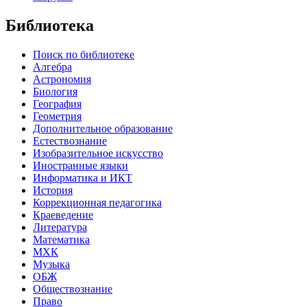
Библиотека
Поиск по библиотеке
Алгебра
Астрономия
Биология
География
Геометрия
Дополнительное образование
Естествознание
Изобразительное искусство
Иностранные языки
Информатика и ИКТ
История
Коррекционная педагогика
Краеведение
Литература
Математика
МХК
Музыка
ОБЖ
Обществознание
Право