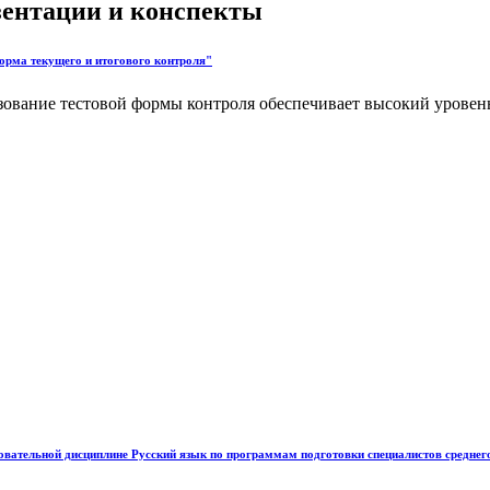
езентации и конспекты
орма текущего и итогового контроля"
ьзование тестовой формы контроля обеспечивает высокий урове
вательной дисциплине Русский язык по программам подготовки специалистов среднег