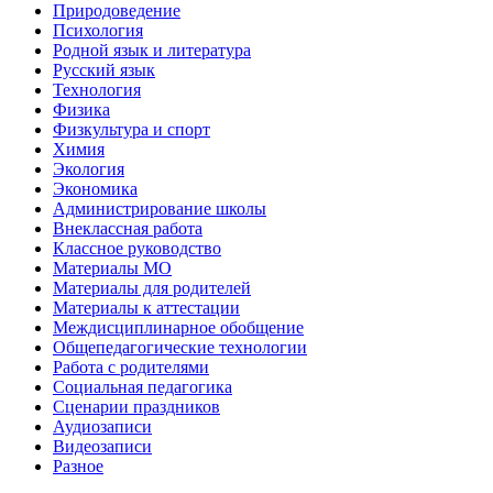
Природоведение
Психология
Родной язык и литература
Русский язык
Технология
Физика
Физкультура и спорт
Химия
Экология
Экономика
Администрирование школы
Внеклассная работа
Классное руководство
Материалы МО
Материалы для родителей
Материалы к аттестации
Междисциплинарное обобщение
Общепедагогические технологии
Работа с родителями
Социальная педагогика
Сценарии праздников
Аудиозаписи
Видеозаписи
Разное