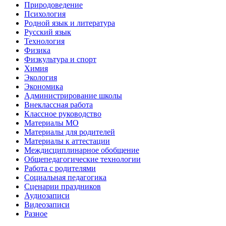
Природоведение
Психология
Родной язык и литература
Русский язык
Технология
Физика
Физкультура и спорт
Химия
Экология
Экономика
Администрирование школы
Внеклассная работа
Классное руководство
Материалы МО
Материалы для родителей
Материалы к аттестации
Междисциплинарное обобщение
Общепедагогические технологии
Работа с родителями
Социальная педагогика
Сценарии праздников
Аудиозаписи
Видеозаписи
Разное