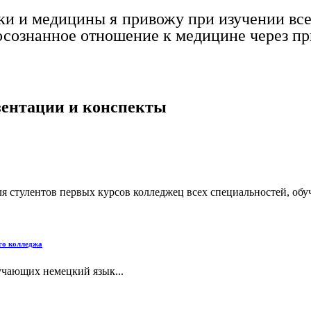
и и медицины я привожу при изучении всех
осознанное отношение к медицине через п
езентации и конспекты
ля стулентов первых курсов колледжец всех специальностей, обу
го колледжа
учающих немецкий язык...