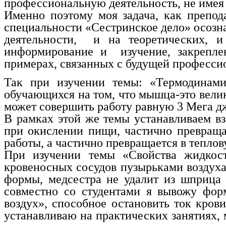
профессиональную деятельность, не имея 
Именно поэтому моя задача, как препод
специальности «Сестринское дело» осозна
деятельности, и на теоретических, 
информирование и изучение, закрепле
примерах, связанных с будущей професси
Так при изучении темы: «Термодинами
обучающихся на том, что мышца-это вели
может совершить работу равную 3 Мега дж
В рамках этой же темы устанавливаем вз
при окислении пищи, частично превращ
работы, а частично превращается в тепло
При изучении темы «Свойства жидкост
кровеносных сосудов пузырьками воздуха
формы, медсестра не удалит из шприца 
совместно со студентами я вывожу фор
воздух», способное остановить ток к
устанавливаю на практических занятиях, 