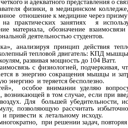
четкого и адекватного представления о св
авателя физики, в медицинском колледже,
нное отношение к медицине через призму 
и на практических занятиях я использ
ние материала, обозначение взаимосвяз
ональной деятельностью студентов.
ка», анализируя принцип действия тепл
колепный тепловой двигатель: КПД мышцы 
оулям, развивая мощность до 104 Ватт.
аимосвязь с физиологией, подчеркивая, ч
ается в энергию сокращения мышцы и зат
вую энергию и теряется бесполезно.
ей», особое внимании уделяю вопросу
, возникающей в том случае, если при вв
воздух. Для большей убедительности, ис
мулу, позволяющую рассчитать избыточно
рови и привести к летальному исходу.
многократно, при решении задач, повторя