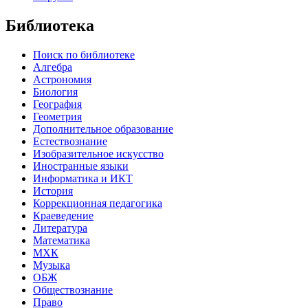
Библиотека
Поиск по библиотеке
Алгебра
Астрономия
Биология
География
Геометрия
Дополнительное образование
Естествознание
Изобразительное искусство
Иностранные языки
Информатика и ИКТ
История
Коррекционная педагогика
Краеведение
Литература
Математика
МХК
Музыка
ОБЖ
Обществознание
Право