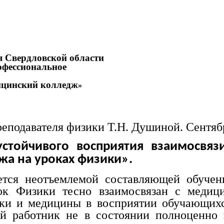
я Свердловской области
офессиональное
ицинский колледж
»
подавателя физики Т.Н. Душиной. Сентябр
стойчивого восприятия взаимосвяз
жа на уроках физики».
 неотъемлемой составляющей обучения
лок Физики тесно взаимосвязан с медиц
ки и медицины в восприятии обучающихс
ий работник не в состоянии полноценно