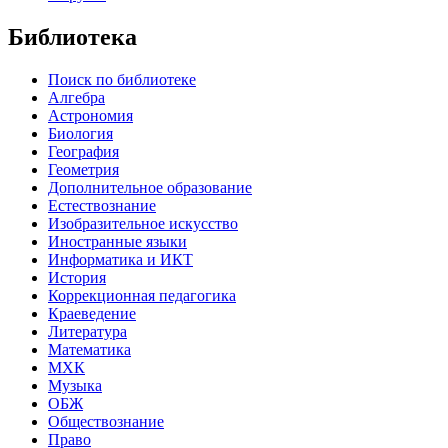
Библиотека
Поиск по библиотеке
Алгебра
Астрономия
Биология
География
Геометрия
Дополнительное образование
Естествознание
Изобразительное искусство
Иностранные языки
Информатика и ИКТ
История
Коррекционная педагогика
Краеведение
Литература
Математика
МХК
Музыка
ОБЖ
Обществознание
Право