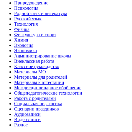
Природоведение
Психология
Родной язык и литература
Русский язык
Технология
Физика
Физкультура и спорт
Химия
Экология
Экономика
Администрирование школы
Внеклассная работа
Классное руководство
Материалы МО
Материалы для родителей
Материалы к аттестации
Междисциплинарное обобщение
Общепедагогические технологии
Работа с родителями
Социальная педагогика
Сценарии праздников
Аудиозаписи
Видеозаписи
Разное