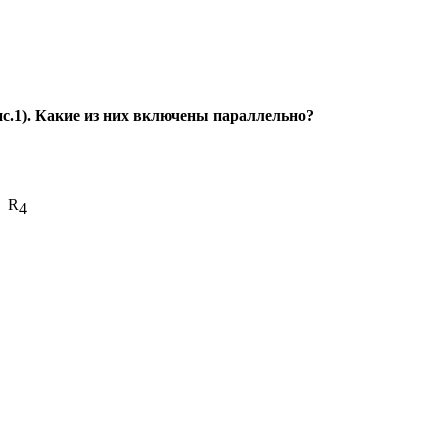
резистора (рис.1). Какие из них включены па
R
4