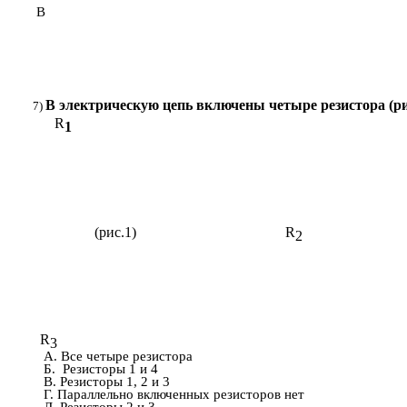
В
В электрическую цепь включены четыре 
R
1
(рис.1) R
2
R
3
А. Все четыре резистора
Б. Резисторы 1 и 4
В. Резисторы 1, 2 и 3
Г. Параллельно включенных резисторов нет