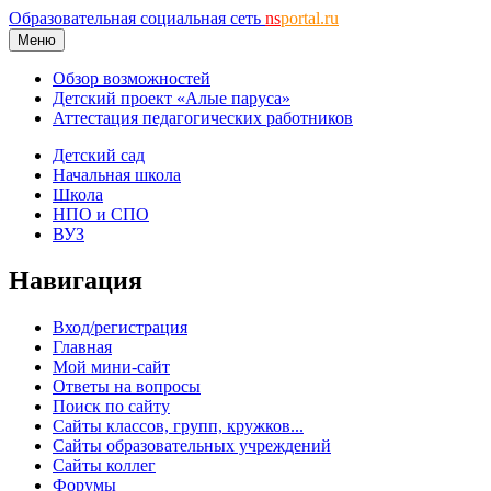
Образовательная социальная сеть
ns
portal.ru
Меню
Обзор возможностей
Детский проект «Алые паруса»
Аттестация педагогических работников
Детский сад
Начальная школа
Школа
НПО и СПО
ВУЗ
Навигация
Вход/регистрация
Главная
Мой мини-сайт
Ответы на вопросы
Поиск по сайту
Сайты классов, групп, кружков...
Сайты образовательных учреждений
Сайты коллег
Форумы