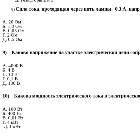
Д. Резисторы 2 и 3
Сила тока, проходящая через нить лампы, 0,3 А, нап
А. 20 Ом
Б. 1,8 Ом
В. 0,05 Ом
Г. 2 Ом
Д. 0,5 Ом
9) Каково напряжение на участке электрической цепи сопр
А. 4000 В
Б. 4 В
В. 10 В
Г. 0,1 В
Д. 100 В
10) Какова мощность электрического тока в электрической
А. 100 Вт
Б. 400 Вт
В. 0,01 Вт
Г. 4 кВт
Д. 1 кВт