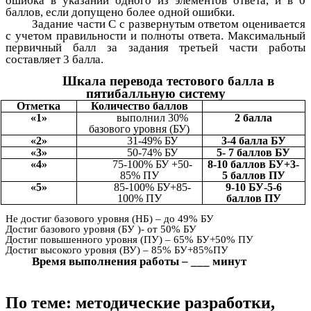
ошибка в указании одного из элементов ответа, и в 0
баллов, если допущено более одной ошибки.
Задание части С с развернутым ответом оценивается
с учетом правильности и полноты ответа. Максимальный
первичный балл за задания третьей части работы
составляет 3 балла.
Шкала перевода тестового балла в
пятибалльную систему
Отметка
Количество баллов
«1»
выполнил 30%
2 балла
базового уровня (БУ)
«2»
31-49% БУ
3-4 балла БУ
«3»
50-74% БУ
5- 7 баллов БУ
«4»
75-100% БУ +50-
8-10 баллов БУ+3-
85% ПУ
5 баллов ПУ
«5»
85-100% БУ+85-
9-10 БУ-5-6
100% ПУ
баллов ПУ
Не достиг базового уровня (НБ) – до 49% БУ
Достиг базового уровня (БУ )- от 50% БУ
Достиг повышенного уровня (ПУ) – 65% БУ+50% ПУ
Достиг высокого уровня (ВУ) – 85% БУ+85%ПУ
Время выполнения работы – ___ минут
По теме: методические разработки,