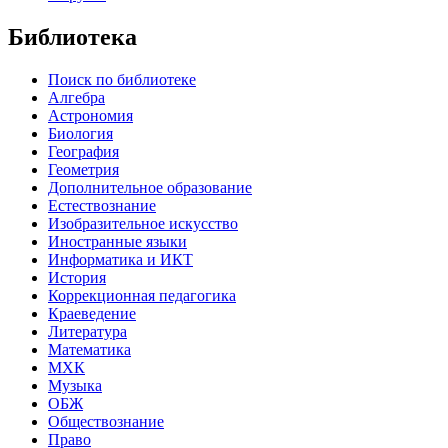
Библиотека
Поиск по библиотеке
Алгебра
Астрономия
Биология
География
Геометрия
Дополнительное образование
Естествознание
Изобразительное искусство
Иностранные языки
Информатика и ИКТ
История
Коррекционная педагогика
Краеведение
Литература
Математика
МХК
Музыка
ОБЖ
Обществознание
Право