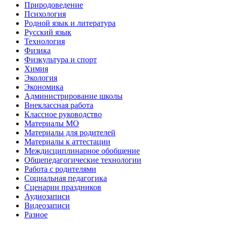
Природоведение
Психология
Родной язык и литература
Русский язык
Технология
Физика
Физкультура и спорт
Химия
Экология
Экономика
Администрирование школы
Внеклассная работа
Классное руководство
Материалы МО
Материалы для родителей
Материалы к аттестации
Междисциплинарное обобщение
Общепедагогические технологии
Работа с родителями
Социальная педагогика
Сценарии праздников
Аудиозаписи
Видеозаписи
Разное