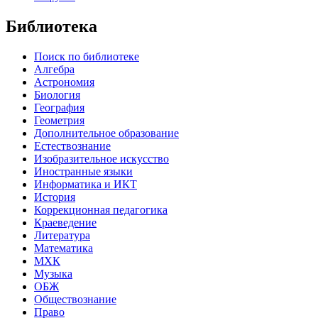
Библиотека
Поиск по библиотеке
Алгебра
Астрономия
Биология
География
Геометрия
Дополнительное образование
Естествознание
Изобразительное искусство
Иностранные языки
Информатика и ИКТ
История
Коррекционная педагогика
Краеведение
Литература
Математика
МХК
Музыка
ОБЖ
Обществознание
Право