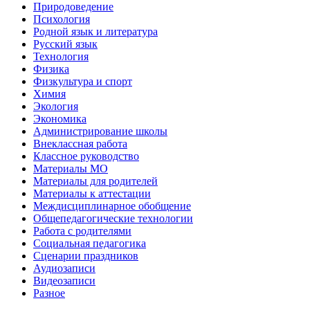
Природоведение
Психология
Родной язык и литература
Русский язык
Технология
Физика
Физкультура и спорт
Химия
Экология
Экономика
Администрирование школы
Внеклассная работа
Классное руководство
Материалы МО
Материалы для родителей
Материалы к аттестации
Междисциплинарное обобщение
Общепедагогические технологии
Работа с родителями
Социальная педагогика
Сценарии праздников
Аудиозаписи
Видеозаписи
Разное