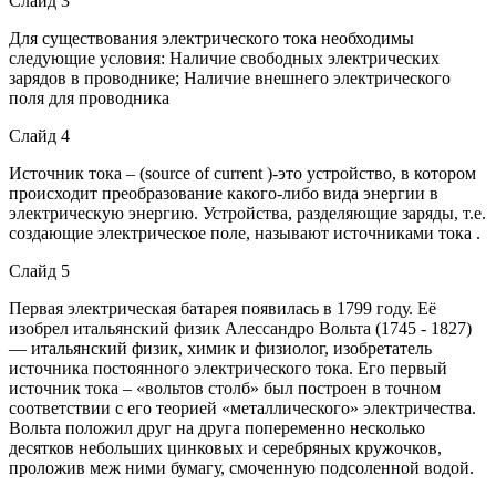
Слайд 3
Для существования электрического тока необходимы
следующие условия: Наличие свободных электрических
зарядов в проводнике; Наличие внешнего электрического
поля для проводника
Слайд 4
Источник тока – (source of current )-это устройство, в котором
происходит преобразование какого-либо вида энергии в
электрическую энергию. Устройства, разделяющие заряды, т.е.
создающие электрическое поле, называют источниками тока .
Слайд 5
Первая электрическая батарея появилась в 1799 году. Её
изобрел итальянский физик Алессандро Вольта (1745 - 1827)
— итальянский физик, химик и физиолог, изобретатель
источника постоянного электрического тока. Его первый
источник тока – «вольтов столб» был построен в точном
соответствии с его теорией «металлического» электричества.
Вольта положил друг на друга попеременно несколько
десятков небольших цинковых и серебряных кружочков,
проложив меж ними бумагу, смоченную подсоленной водой.