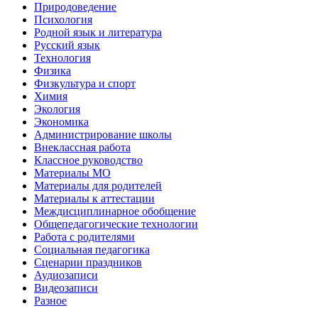
Природоведение
Психология
Родной язык и литература
Русский язык
Технология
Физика
Физкультура и спорт
Химия
Экология
Экономика
Администрирование школы
Внеклассная работа
Классное руководство
Материалы МО
Материалы для родителей
Материалы к аттестации
Междисциплинарное обобщение
Общепедагогические технологии
Работа с родителями
Социальная педагогика
Сценарии праздников
Аудиозаписи
Видеозаписи
Разное