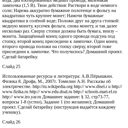
вода; два изолированных медных провода; маленькая
лампочка (1,5 В). Твои действия: Раствори в воде немного
соли; Нарежь аккуратно бумажное полотенце и фольгу на
квадратики чуть крупнее монет; Намочи бумажные
квадратики в солёной воде; Положи друг на друга стопкой:
медную монету, кусочек фольги, снова монету, и так далее
несколько раз. Сверху стопки должна быть бумага, внизу –
монета. Защищённый конец одного провода подсунь под
стопку, второй конец присоедини к лампочке. Один конец
второго провода положи на стопку сверху, второй тоже
присоедини к лампочке. Что получилось? Домашний проект.
Сделай батарейку.
Слайд 25
Использованные ресурсы и литература: А.В.Пёрышкин.
Физика 8. Дрофа, М., 2007г. Томилин А.Н. Рассказы об
электричестве. http://ru.wikipedia.org http:// www.disel.r u http://
www.fizika.ru http:// www.edu.doal.ru http:// schools.mari-el.ru
http:// www.iro.yar.ru Домашнее задание: § 32, стр73-77,
вопросы 1-8 (устно), Задание 1 (по желанию); Домашний
проект. Сделай батарейку (инструкция выдаётся каждому
ученику).
Слайд 26