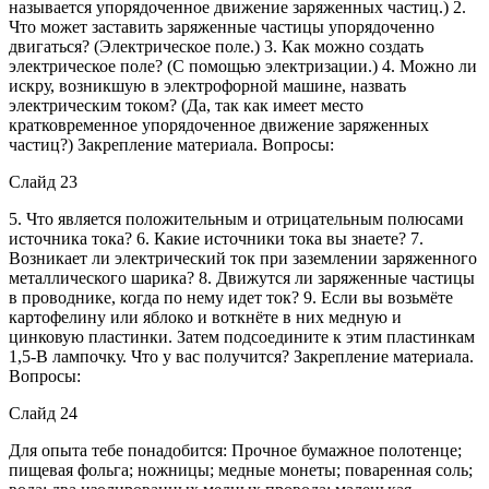
называется упорядоченное движение заряженных частиц.) 2.
Что может заставить заряженные частицы упорядоченно
двигаться? (Электрическое поле.) 3. Как можно создать
электрическое поле? (С помощью электризации.) 4. Можно ли
искру, возникшую в электрофорной машине, назвать
электрическим током? (Да, так как имеет место
кратковременное упорядоченное движение заряженных
частиц?) Закрепление материала. Вопросы:
Слайд 23
5. Что является положительным и отрицательным полюсами
источника тока? 6. Какие источники тока вы знаете? 7.
Возникает ли электрический ток при заземлении заряженного
металлического шарика? 8. Движутся ли заряженные частицы
в проводнике, когда по нему идет ток? 9. Если вы возьмёте
картофелину или яблоко и воткнёте в них медную и
цинковую пластинки. Затем подсоедините к этим пластинкам
1,5-В лампочку. Что у вас получится? Закрепление материала.
Вопросы:
Слайд 24
Для опыта тебе понадобится: Прочное бумажное полотенце;
пищевая фольга; ножницы; медные монеты; поваренная соль;