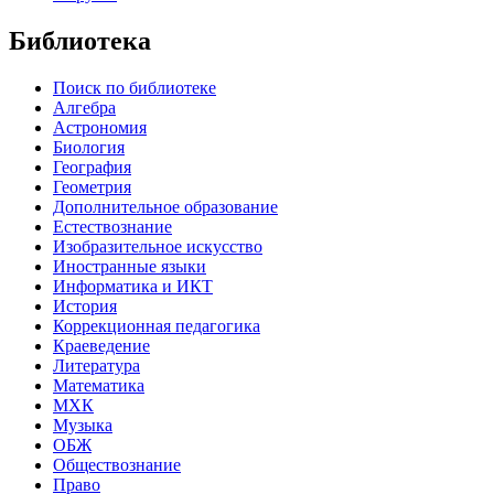
Библиотека
Поиск по библиотеке
Алгебра
Астрономия
Биология
География
Геометрия
Дополнительное образование
Естествознание
Изобразительное искусство
Иностранные языки
Информатика и ИКТ
История
Коррекционная педагогика
Краеведение
Литература
Математика
МХК
Музыка
ОБЖ
Обществознание
Право