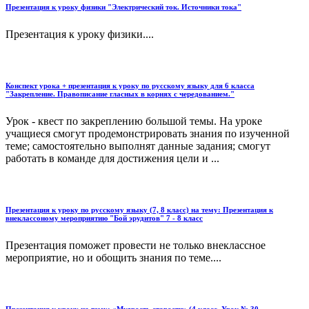
Презентация к уроку физики "Электрический ток. Источники тока"
Презентация к уроку физики....
Конспект урока + презентация к уроку по русскому языку для 6 класса
"Закрепление. Правописание гласных в корнях с чередованием."
Урок - квест по закреплению большой темы. На уроке
учащиеся смогут продемонстрировать знания по изученной
теме; самостоятельно выполнят данные задания; смогут
работать в команде для достижения цели и ...
Презентация к уроку по русскому языку (7, 8 класс) на тему: Презентация к
внеклассоному мероприятию "Бой эрудитов" 7 - 8 класс
Презентация поможет провести не только внеклассное
мероприятие, но и обощить знания по теме....