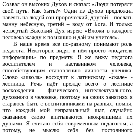
Созвал он высоких Духов и сказал: «Люди потеряли
свой путь. Как быть?» Один из Духов предложил
навеять на людей сон пророческий, другой – послать
манну небесную, третий – воду от Бога. И только
четвертый Высокий Дух изрек: «Вложи в каждого
человека жажду к познанию и дай им учителя».
В наше время все по-разному понимают роль
педагога. Некоторые видят в нём просто «подателя
информации» по предмету. Я же вижу педагога
воспитателем и наставником человека,
способствующим становлению личности ученика.
Слово «школа» восходит к латинскому «скале» -
лестница. Речь идёт прежде всего о лестнице
восхождения – физического, интеллектуального,
духовного в человеке, поэтому на своих занятиях я
стараюсь быть с воспитанниками на равных, помня,
что каждый мой неправильный шаг, случайно
сказанное слово впитываются неокрепшими их
душами. Я считаю себя современным педагогом, а
потому, не мыслю себя без постоянного