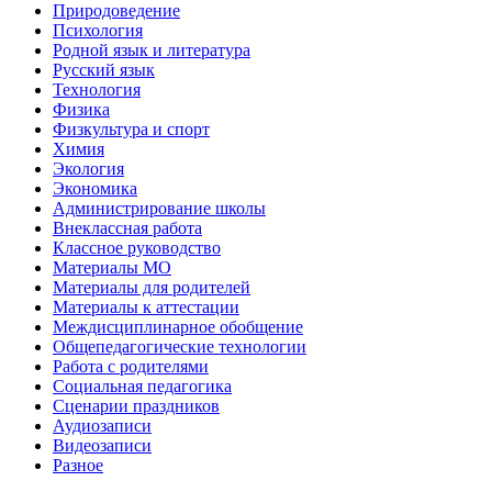
Природоведение
Психология
Родной язык и литература
Русский язык
Технология
Физика
Физкультура и спорт
Химия
Экология
Экономика
Администрирование школы
Внеклассная работа
Классное руководство
Материалы МО
Материалы для родителей
Материалы к аттестации
Междисциплинарное обобщение
Общепедагогические технологии
Работа с родителями
Социальная педагогика
Сценарии праздников
Аудиозаписи
Видеозаписи
Разное