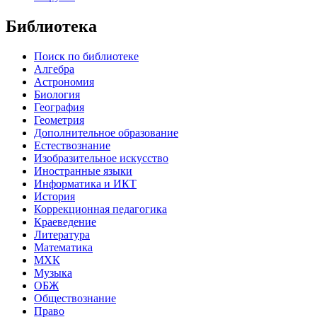
Библиотека
Поиск по библиотеке
Алгебра
Астрономия
Биология
География
Геометрия
Дополнительное образование
Естествознание
Изобразительное искусство
Иностранные языки
Информатика и ИКТ
История
Коррекционная педагогика
Краеведение
Литература
Математика
МХК
Музыка
ОБЖ
Обществознание
Право