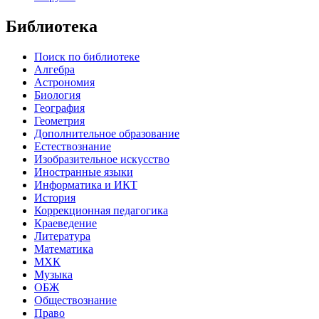
Библиотека
Поиск по библиотеке
Алгебра
Астрономия
Биология
География
Геометрия
Дополнительное образование
Естествознание
Изобразительное искусство
Иностранные языки
Информатика и ИКТ
История
Коррекционная педагогика
Краеведение
Литература
Математика
МХК
Музыка
ОБЖ
Обществознание
Право