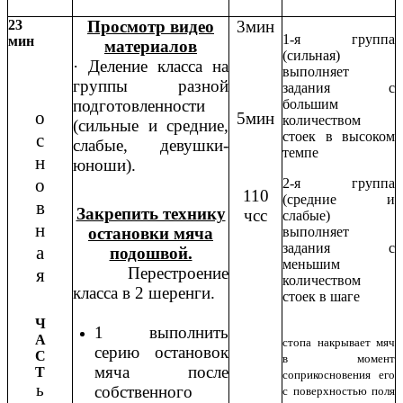
23
Просмотр видео
3мин
1-я группа
мин
материалов
(сильная)
· Деление класса на
выполняет
группы разной
задания с
подготовленности
большим
о
5мин
количеством
(сильные и средние,
стоек в высоком
с
слабые, девушки-
темпе
н
юноши).
о
2-я группа
110
(средние и
в
Закрепить технику
чсс
слабые)
н
остановки мяча
выполняет
задания с
а
подошвой.
меньшим
Перестроение
я
количеством
класса в 2 шеренги.
стоек в шаге
Ч
1 выполнить
А
стопа накрывает мяч
серию остановок
С
в момент
мяча после
Т
соприкосновения его
ь
собственного
с поверхностью поля