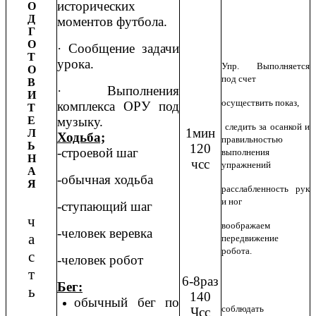
исторических
О
Д
моментов футбола.
Г
О
· Сообщение задачи
Т
урока.
Упр. Выполняется
О
под счет
В
· Выполнения
И
осуществить показ,
комплекса ОРУ под
Т
Е
музыку.
следить за осанкой и
1мин
Л
Ходьба;
правильностью
Ь
120
-строевой шаг
выполнения
Н
чсс
упражнений
А
-обычная ходьба
Я
расслабленность рук
и ног
-ступающий шаг
ч
воображаем
-человек веревка
а
передвижение
робота.
с
-человек робот
т
6-8раз
Бег:
ь
140
обычный бег по
соблюдать
Чсс