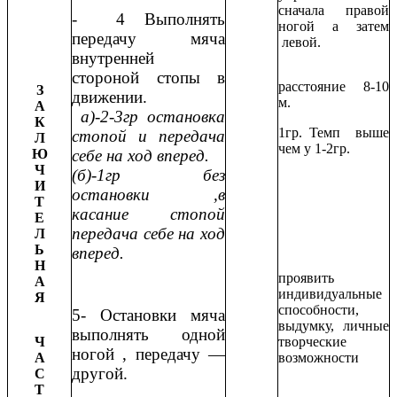
сначала правой
- 4 Выполнять
ногой а затем
передачу мяча
левой.
внутренней
стороной стопы в
расстояние 8-10
З
движении.
м.
А
а)-2-3гр остановка
К
1гр. Темп выше
стопой и передача
Л
чем у 1-2гр.
Ю
себе на ход вперед.
Ч
(б)-1гр без
И
остановки ,в
Т
касание стопой
Е
передача себе на ход
Л
Ь
вперед.
Н
проявить
А
индивидуальные
Я
способности,
5- Остановки мяча
выдумку, личные
выполнять одной
Ч
творческие
ногой , передачу —
А
возможности
другой.
С
Т