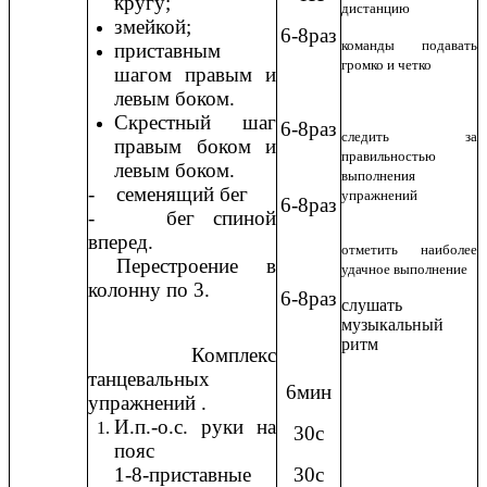
кругу;
дистанцию
змейкой;
6-8раз
команды подавать
приставным
громко и четко
шагом правым и
левым боком.
Скрестный шаг
6-8раз
следить за
правым боком и
правильностью
левым боком.
выполнения
- семенящий бег
упражнений
6-8раз
- бег спиной
вперед.
отметить наиболее
Перестроение в
удачное выполнение
колонну по 3.
6-8раз
слушать
музыкальный
ритм
Комплекс
танцевальных
6мин
упражнений .
И.п.-о.с. руки на
30с
пояс
1-8-приставные
30с