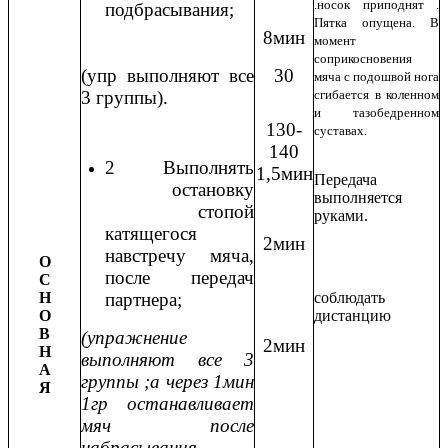
.носок приподнят .
подбрасывания;
Пятка опущена. В
8мин
момент
соприкосновения
(упр выполняют все
30
мяча с подошвой нога
3 группы).
сгибается в коленном
и тазобедренном
130-
суставах.
140
2 Выполнять
1,5мин
Передача
остановку
выполняется
стопой
руками.
катящегося
2мин
навстречу мяча,
О
после передач
С
Н
партнера;
соблюдать
О
дистанцию
В
(упражнение
2мин
Н
выполняют все 3
А
группы ;а через 1мин
Я
1гр останавливает
мяч после
набрасывания