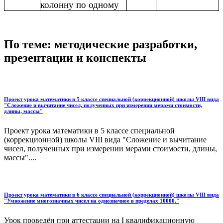
колонну по одному
По теме: методические разработки,
презентации и конспекты
Проект урока математики в 5 классе специальной (коррекционной) школы VIII вида
"Сложение и вычитание чисел, полученных при измерении мерами стоимости,
длины, массы"
Проект урока математики в 5 классе специальной
(коррекционной) школы VIII вида "Сложение и вычитание
чисел, полученных при измерении мерами стоимости, длины,
массы"....
Проект урока математики в 6 классе специальной (коррекционной) школы VIII вида
"Умножение многозначных чисел на однозначное в пределах 10000."
Урок проведён при аттестации на I квалификационную