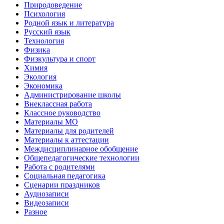
Природоведение
Психология
Родной язык и литература
Русский язык
Технология
Физика
Физкультура и спорт
Химия
Экология
Экономика
Администрирование школы
Внеклассная работа
Классное руководство
Материалы МО
Материалы для родителей
Материалы к аттестации
Междисциплинарное обобщение
Общепедагогические технологии
Работа с родителями
Социальная педагогика
Сценарии праздников
Аудиозаписи
Видеозаписи
Разное