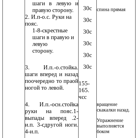
шаги в левую и
30с
правую сторону.
спина прямая
2. И.п-о.с. Руки на
30с
пояс.
1-8-скрестные
30с
шаги в правую и
30с
левую
сторону.
30с
30с
3. И.п.-о.стойка.
шаги вперед и назад
поочередно то праой
155-
ногой то левой.
165.
чсс
4. И.п.-осн.стойка
вращение
скакалки назад.
руки на пояс.1-
выпады вперед .2-
Упражнение
и.п. 3-сдругой ноги.
выполняется
4-и.п.
боком