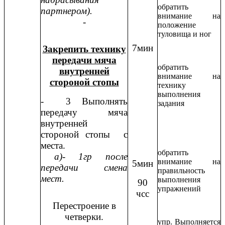
обратить
партнером).
внимание на
-
положение
туловища и ног
7мин
Закрепить технику
передачи мяча
обратить
внутренней
внимание на
стороной стопы
технику
выполнения
- 3 Выполнять
задания
передачу мяча
внутренней
стороной стопы с
места.
обратить
а)- 1гр после
внимание на
5мин
передачи смена
правильность
мест.
выполнения
90
упражнений
чсс
Перестроение в
четверки.
упр. Выполняется