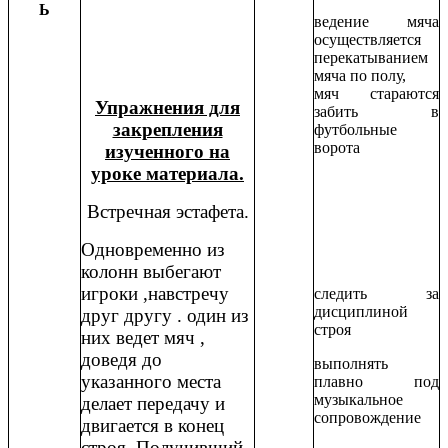
Ь
ведение мяча
осуществляется
перекатыванием
мяча по полу,
мяч стараются
Упражнения для
забить в
закрепления
футбольные
ворота
изученного на
уроке материала.
Встречная эстафета.
Одновременно из
колонн выбегают
игроки ,навстречу
следить за
дисциплиной
друг другу . один из
строя
них ведет мяч ,
доведя до
выполнять
указанного места
плавно под
музыкальное
делает передачу и
сопровождение
двигается в конец
строя. Получивший