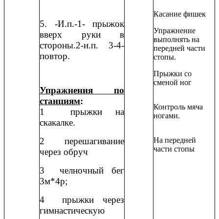
Касание фишек
5. -И.п.-1- прыжок
Упражнение
вверх руки в
выполнять на
стороны.2-и.п. 3-4-
передней части
повтор.
стопы.
Прыжки со
сменой ног
Упражнения по
станциям
:
Контроль мяча
1 прыжки на
ногами.
скакалке.
2 перешагивание
На передней
части стопы
через обруч
3 челночный бег
3м*4р;
4 прыжки через
гимнастическую