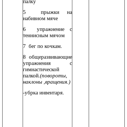
палку
5 прыжки на
набивном мяче
6 упражнение с
теннисным мячом
7 бег по кочкам.
8 общеразвивающие
упражнения с
гимнастической
палкой
.(повороты,
наклоны ,вращения.)
-убрка инвентаря.