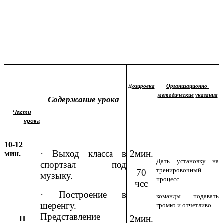
Дозировка
Организационно-
методические указания
Содержание урока
Части
урока
10-12
· Выход класса в
2мин.
мин.
Дать установку на
спортзал под
тренировочный
70
музыку.
процесс.
чсс
· Построение в
команды подавать
шеренгу.
громко и отчетливо
Представление
2мин.
П