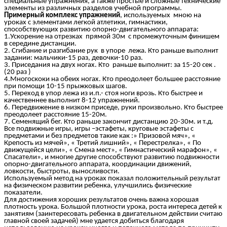
специальные упражнения, а также простые и сложные технические
элементы из различных разделов учебной программы.
Примерный комплекс упражнений
, используемых мною на
уроках с элементами легкой атлетики, гимнастики,
способствующих развитию опорно-двигательного аппарата:
1.Ускорение на отрезках прямой 30м с промежуточным финишем
в середине дистанции.
2. Сгибание и разгибание рук в упоре лежа. Кто раньше выполнит
задании: мальчики-15 раз, девочки-10 раз.
3. Приседания на двух ногах. Кто раньше выполнит: за 15-20 сек .
(20 раз )
4.Многоскоки на обеих ногах. Кто преодолеет большее расстояние
при помощи 10-15 прыжковых шагов.
5. Переход в упор лежа из и.п.- стоя ноги врозь. Кто быстрее и
качественнее выполнит 8-12 упражнений.
6. Передвижение в низком приседе, руки произвольно. Кто быстрее
преодолеет расстояние 15-20м.
7. Семенящий бег. Кто раньше закончит дистанцию 20-30м. и т.д.
Все подвижные игры, игры –эстафеты, круговые эстафеты с
предметами и без предметов такие как :» Призовой мяч», «
Крепость из мячей», « Третий лишний», « Перестрелка», « По
движущейся цели», « Смена мест», « Гимнастический марафон», «
Спасатели», и многие другие способствуют развитию подвижности
опорно-двигательного аппарата, координации движений,
ловкости, быстроты, выносливости.
Используемый метод на уроках показал положительный результат
на физическом развитии ребенка, улучшились физические
показатели.
Для достижения хороших результатов очень важна хорошая
плотность урока. Большой плотности урока, роста интереса детей к
занятиям (заинтересовать ребенка в двигательном действии считаю
главной своей задачей) мне удается добиться благодаря