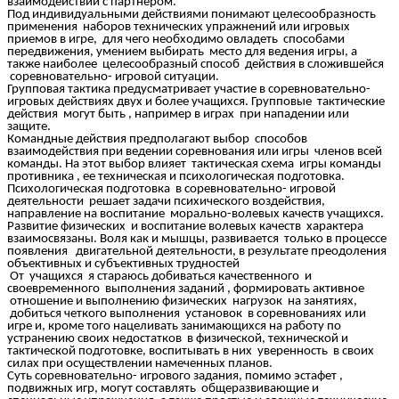
взаимодействий с партнером.
Под индивидуальными действиями понимают целесообразность
применения наборов технических упражнений или игровых
приемов в игре, для чего необходимо овладеть способами
передвижения, умением выбирать место для ведения игры, а
также наиболее целесообразный способ действия в сложившейся
соревновательно- игровой ситуации.
Групповая тактика предусматривает участие в соревновательно-
игровых действиях двух и более учащихся. Групповые тактические
действия могут быть , например в играх при нападении или
защите.
Командные действия предполагают выбор способов
взаимодействия при ведении соревнования или игры членов всей
команды. На этот выбор влияет тактическая схема игры команды
противника , ее техническая и психологическая подготовка.
Психологическая подготовка в соревновательно- игровой
деятельности решает задачи психического воздействия,
направление на воспитание морально-волевых качеств учащихся.
Развитие физических и воспитание волевых качеств характера
взаимосвязаны. Воля как и мышцы, развивается только в процессе
появления двигательной деятельности, в результате преодоления
объективных и субъективных трудностей
От учащихся я стараюсь добиваться качественного и
своевременного выполнения заданий , формировать активное
отношение и выполнению физических нагрузок на занятиях,
добиться четкого выполнения установок в соревнованиях или
игре и, кроме того нацеливать занимающихся на работу по
устранению своих недостатков в физической, технической и
тактической подготовке, воспитывать в них уверенность в своих
силах при осуществлении намеченных планов.
Суть соревновательно- игрового задания, помимо эстафет ,
подвижных игр, могут составлять общеразвивающие и