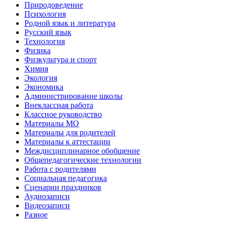
Природоведение
Психология
Родной язык и литература
Русский язык
Технология
Физика
Физкультура и спорт
Химия
Экология
Экономика
Администрирование школы
Внеклассная работа
Классное руководство
Материалы МО
Материалы для родителей
Материалы к аттестации
Междисциплинарное обобщение
Общепедагогические технологии
Работа с родителями
Социальная педагогика
Сценарии праздников
Аудиозаписи
Видеозаписи
Разное