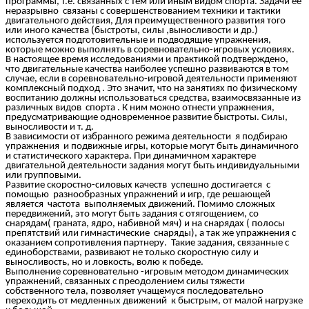
программы, т.е. связанных с тем или иным видом спорта. Задачи ее
неразрывно связаны с совершенствованием техники и тактики
двигательного действия, Для преимущественного развития того
или иного качества (быстроты, силы ,выносливости и др.)
используется подготовительные и подводящие упражнения,
которые можно выполнять в соревновательно-игровых условиях.
В настоящее время исследованиями и практикой подтверждено,
что двигательные качества наиболее успешно развиваются в том
случае, если в соревновательно-игровой деятельности применяют
комплексный подход . Это значит, что на занятиях по физическому
воспитанию должны использоваться средства, взаимосвязанные из
различных видов спорта . К ним можно отнести упражнения,
предусматривающие одновременное развитие быстроты. Силы,
выносливости и т. д.
В зависимости от избранного режима деятельности я подбираю
упражнения и подвижные игры, которые могут быть динамичного
и статистического характера. При динамичном характере
двигательной деятельности задания могут быть индивидуальными
или групповыми.
Развитие скоростно-силовых качеств успешно достигается с
помощью разнообразных упражнений и игр, где решающей
является частота выполняемых движений. Помимо сложных
передвижений, это могут быть задания с отягощением, со
снарядам( граната, ядро, набивной мяч) и на снарядах ( полосы
препятствий или гимнастические снаряды), а так же упражнения с
оказанием сопротивления партнеру. Такие задания, связанные с
единоборствами, развивают не только скоростную силу и
выносливость, но и ловкость, волю к победе.
Выполнение соревновательно -игровым методом динамических
упражнений, связанных с преодолением силы тяжести
собственного тела, позволяет учащемуся последовательно
переходить от медленных движений к быстрым, от малой нагрузке