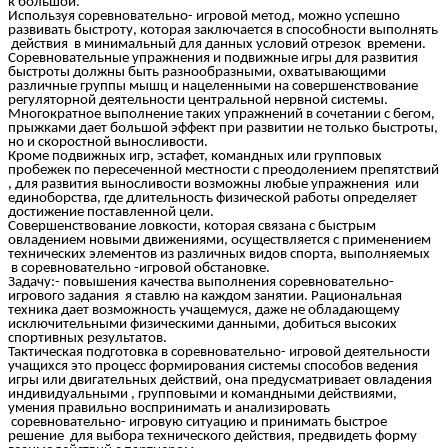
к большой.
Используя соревновательно- игровой метод, можно успешно
развивать быстроту, которая заключается в способности выполнять
действия в минимальный для данных условий отрезок времени.
Соревновательные упражнения и подвижные игры для развития
быстроты должны быть разнообразными, охватывающими
различные группы мышц и нацеленными на совершенствование
регуляторной деятельности центральной нервной системы.
Многократное выполнение таких упражнений в сочетании с бегом,
прыжками дает большой эффект при развитии не только быстроты,
но и скоростной выносливости.
Кроме подвижных игр, эстафет, командных или групповых
пробежек по пересеченной местности с преодолением препятствий
, для развития выносливости возможны любые упражнения или
единоборства, где длительность физической работы определяет
достижение поставленной цели.
Совершенствование ловкости, которая связана с быстрым
овладением новыми движениями, осуществляется с применением
технических элементов из различных видов спорта, выполняемых
в соревновательно -игровой обстановке.
Задачу:- повышения качества выполнения соревновательно-
игрового задания я ставлю на каждом занятии. Рациональная
техника дает возможность учащемуся, даже не обладающему
исключительными физическими данными, добиться высоких
спортивных результатов.
Тактическая подготовка в соревновательно- игровой деятельности
учащихся это процесс формирования системы способов ведения
игры или двигательных действий, она предусматривает овладения
индивидуальными , групповыми и командными действиями,
умения правильно воспринимать и анализировать
соревновательно- игровую ситуацию и принимать быстрое
решение для выбора технического действия, предвидеть форму