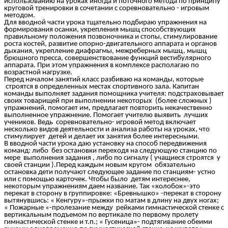
использованию на уроках иногда и поточного метода по принципу
круговой тренировки в сочетании с соревновательно - игровым
методом.
Для вводной части урока тщательно подбираю упражнения на
формирования осанки, укрепления мышц способствующих
правильному положения позвоночника и стопы, стимулирование
роста костей, развитие опорно-двигательного аппарата и органов
дыхания, укрепление диафрагмы, межреберных мышц, мышц
брюшного пресса, совершенствование функций вестибулярного
аппарата. При этом упражнения в комплексе располагаю по
возрастной нагрузке.
Перед началом занятий класс разбиваю на команды, которые
строятся в определенных местах спортивного зала. Капитан
команды выполняет задания помощника учителя: подстраховывает
своих товарищей при выполнении некоторых (более сложных )
упражнений, помогает им, предлагает повторить некачественно
выполненное упражнение. Помогает учителю выявить лучших
учеников. Ведь соревновательно- игровой метод включает
несколько видов деятельности и анализа работы на уроках, что
стимулирует детей и делает их занятия более интересными.
В вводной части урока даю установку на способ передвижения
команд: либо без остановки переходя на следующую станцию по
мере выполнения задания , либо по сигналу ( учащиеся строятся у
своей станции ).Перед каждым новым кругом обязательно
остановка дети получают следующее задание по станциям- устно
или с помощью карточек. Чтобы было детям интереснее,
некоторым упражнениям даем название. Так «колобок»-это
перекат в сторону в группировке: «Бревнышко» -перекат в сторону
вытянувшись: « Кенгуру»-прыжки по матам в длину на двух ногах;
« Пожарные «-пролезание между рейками гимнастической стенке с
вертикальным подъемом по вертикале по первому пролету
гимнастической стенке и т.п.; « Гусеница»- подтягивание обеими