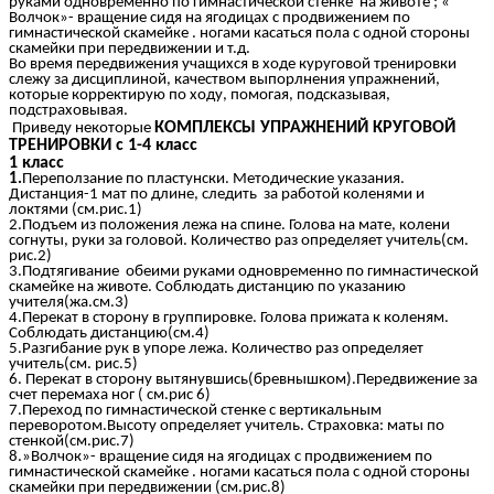
руками одновременно по гимнастической стенке на животе ; «
Волчок»- вращение сидя на ягодицах с продвижением по
гимнастической скамейке . ногами касаться пола с одной стороны
скамейки при передвижении и т.д.
Во время передвижения учащихся в ходе куруговой тренировки
слежу за дисциплиной, качеством выпорлнения упражнений,
которые корректирую по ходу, помогая, подсказывая,
подстраховывая.
КОМПЛЕКСЫ УПРАЖНЕНИЙ КРУГОВОЙ
Приведу некоторые
ТРЕНИРОВКИ с 1-4 класс
1 класс
1.
Переползание по пластунски. Методические указания.
Дистанция-1 мат по длине, следить за работой коленями и
локтями (см.рис.1)
2.Подъем из положения лежа на спине. Голова на мате, колени
согнуты, руки за головой. Количество раз определяет учитель(см.
рис.2)
3.Подтягивание обеими руками одновременно по гимнастической
скамейке на животе. Соблюдать дистанцию по указанию
учителя(жа.см.3)
4.Перекат в сторону в группировке. Голова прижата к коленям.
Соблюдать дистанцию(см.4)
5.Разгибание рук в упоре лежа. Количество раз определяет
учитель(см. рис.5)
6. Перекат в сторону вытянувшись(бревнышком).Передвижение за
счет перемаха ног ( см.рис 6)
7.Переход по гимнастической стенке с вертикальным
переворотом.Высоту определяет учитель. Страховка: маты по
стенкой(см.рис.7)
8.»Волчок»- вращение сидя на ягодицах с продвижением по
гимнастической скамейке . ногами касаться пола с одной стороны
скамейки при передвижении (см.рис.8)