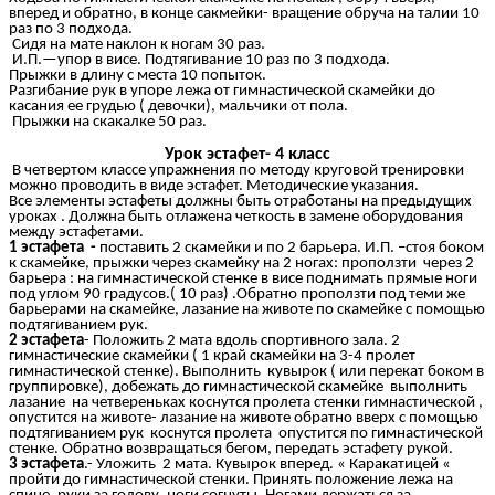
вперед и обратно, в конце сакмейки- вращение обруча на талии 10
раз по 3 подхода.
Сидя на мате наклон к ногам 30 раз.
И.П.—упор в висе. Подтягивание 10 раз по 3 подхода.
Прыжки в длину с места 10 попыток.
Разгибание рук в упоре лежа от гимнастической скамейки до
касания ее грудью ( девочки), мальчики от пола.
Прыжки на скакалке 50 раз.
Урок эстафет- 4 класс
В четвертом классе упражнения по методу круговой тренировки
можно проводить в виде эстафет. Методические указания.
Все элементы эстафеты должны быть отработаны на предыдущих
уроках . Должна быть отлажена четкость в замене оборудования
между эстафетами.
1 эстафета -
поставить 2 скамейки и по 2 барьера. И.П. –стоя боком
к скамейке, прыжки через скамейку на 2 ногах: проползти через 2
барьера : на гимнастической стенке в висе поднимать прямые ноги
под углом 90 градусов.( 10 раз) .Обратно проползти под теми же
барьерами на скамейке, лазание на животе по скамейке с помощью
подтягиванием рук.
2 эстафета
- Положить 2 мата вдоль спортивного зала. 2
гимнастические скамейки ( 1 край скамейки на 3-4 пролет
гимнастической стенке). Выполнить кувырок ( или перекат боком в
группировке), добежать до гимнастической скамейке выполнить
лазание на четвереньках коснутся пролета стенки гимнастической ,
опустится на животе- лазание на животе обратно вверх с помощью
подтягиванием рук коснутся пролета опустится по гимнастической
стенке. Обратно возвращаться бегом, передать эстафету рукой.
3 эстафета
.- Уложить 2 мата. Кувырок вперед. « Каракатицей «
пройти до гимнастической стенки. Принять положение лежа на