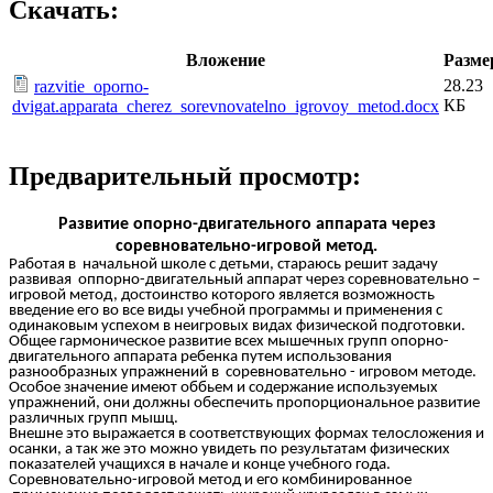
Скачать:
Вложение
Разме
28.23
razvitie_oporno-
КБ
dvigat.apparata_cherez_sorevnovatelno_igrovoy_metod.docx
Предварительный просмотр:
Развитие опорно-двигательного аппарата через
соревновательно-игровой метод.
Работая в начальной школе с детьми, стараюсь решит задачу
развивая оппорно-двигательный аппарат через соревновательно –
игровой метод, достоинство которого является возможность
введение его во все виды учебной программы и применения с
одинаковым успехом в неигровых видах физической подготовки.
Общее гармоническое развитие всех мышечных групп опорно-
двигательного аппарата ребенка путем использования
разнообразных упражнений в соревновательно - игровом методе.
Особое значение имеют оббьем и содержание используемых
упражнений, они должны обеспечить пропорциональное развитие
различных групп мышц.
Внешне это выражается в соответствующих формах телосложения и
осанки, а так же это можно увидеть по результатам физических
показателей учащихся в начале и конце учебного года.
Соревновательно-игровой метод и его комбинированное