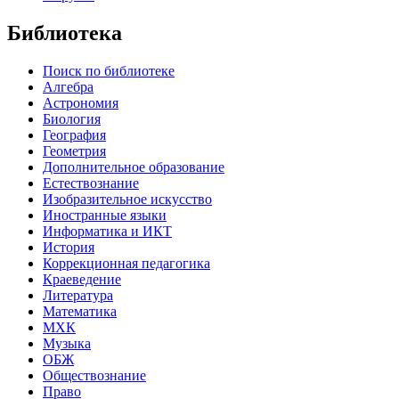
Библиотека
Поиск по библиотеке
Алгебра
Астрономия
Биология
География
Геометрия
Дополнительное образование
Естествознание
Изобразительное искусство
Иностранные языки
Информатика и ИКТ
История
Коррекционная педагогика
Краеведение
Литература
Математика
МХК
Музыка
ОБЖ
Обществознание
Право