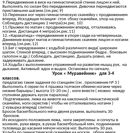
9.Передвижение в висе на гимнастической стенке лицом к ней.
Выполнять по силам без передвижения. Девочки пернедвигаются
приставными шагами.(см.рис.9)
10.Перемахи ног через гимнастическую скамейку с продвижением
вперед. Исходящая позиция- стоя сбоку скамейки, упор на руки.
Соблюдать дистанцию 2 метра(см.рис. 10)
11.Прыжки по матам с продвижением вперед, отталкиваясь
ногами. Дистанция 4 метра(см.рис.11)
12.»Каракатица»-передвижение в упоре сзади на четвереньках.
Движение вокруг матов и гимнастических скамеек лицом и ногами
вперед.(см.рис.12)
13.Бег с чередованием с ходьбой различного вида( широким
шагом. Спиной вперед, с высоким подниманием бедра , боковым
галопом и др.) Соблюдать дистанцию. Дышать ровно, не
задерживать дыхание.
14.Ходьба с выполнением упражнений на развитие мышц рук, на
дыхание. Активный вдох и выдох. Остановка по сигналу.
Урок « Муравейник»
для
3-4
классов.
предлагаю такие задания по станциям (см . приложение № 3 )
Выполнить 4 серии по 4 прыжка толчком обеими ногами через
низкие барьеры ( высота 15-20 см.) , ноги вместе ( можно между
ступнями держать кусок паралона)
Подтягивание, лежа на животе на наклонной гимнастической
скамейке, ноги скрестив ( чтобы не отталкивались ногами )
2 кувырка вперед( слитно)
Бросок баскетбольного мяча двумя руками, выполнить 30
бросков.
Из исходного положения лежа, ноги закреплены и согнуты в
коленях, руки вверх, в руках баскетбольный мяч, поднимание
туловища до касания мячом носков ног. Выполнять 30 раз.
Ходьба по гимнастической скамейке на носках , обруч вверх,