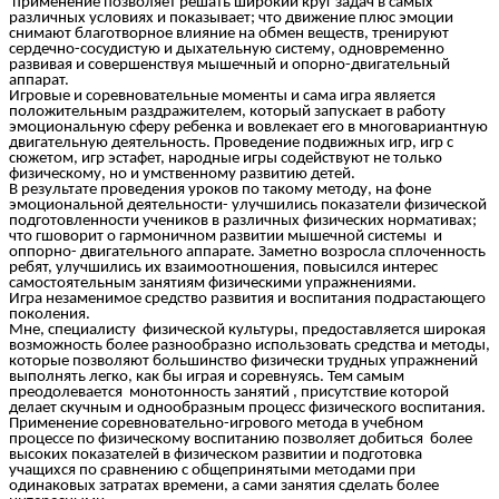
применение позволяет решать широкий круг задач в самых
различных условиях и показывает; что движение плюс эмоции
снимают благотворное влияние на обмен веществ, тренируют
сердечно-сосудистую и дыхательную систему, одновременно
развивая и совершенствуя мышечный и опорно-двигательный
аппарат.
Игровые и соревновательные моменты и сама игра является
положительным раздражителем, который запускает в работу
эмоциональную сферу ребенка и вовлекает его в многовариантную
двигательную деятельность. Проведение подвижных игр, игр с
сюжетом, игр эстафет, народные игры содействуют не только
физическому, но и умственному развитию детей.
В результате проведения уроков по такому методу, на фоне
эмоциональной деятельности- улучшились показатели физической
подготовленности учеников в различных физических нормативах;
что гшоворит о гармоничном развитии мышечной системы и
оппорно- двигательного аппарате. Заметно возросла сплоченность
ребят, улучшились их взаимоотношения, повысился интерес
самостоятельным занятиям физическими упражнениями.
Игра незаменимое средство развития и воспитания подрастающего
поколения.
Мне, специалисту физической культуры, предоставляется широкая
возможность более разнообразно использовать средства и методы,
которые позволяют большинство физически трудных упражнений
выполнять легко, как бы играя и соревнуясь. Тем самым
преодолевается монотонность занятий , присутствие которой
делает скучным и однообразным процесс физического воспитания.
Применение соревновательно-игрового метода в учебном
процессе по физическому воспитанию позволяет добиться более
высоких показателей в физическом развитии и подготовка
учащихся по сравнению с общепринятыми методами при
одинаковых затратах времени, а сами занятия сделать более