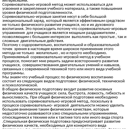
интересными.
Соревновательно-игровой метод может использоваться для
усвоения и закрепления учебного материала, а также повышения
уровня физической подготовленности.
Соревновательно-игровые занятия несут в себе большой
эмоциональный заряд, который является эффективным средством
не только физического развития учащихся, но и их духовного
воспитания. Это происходить потому что соревновательно-игровые
упражнения для учащихся является мощным раздражителем ,
позволяющим с большим интересом выполнять как простые , так и
сложные двигательные действия.
Поэтому с оздоровительно, воспитательной и образовательной
точек зрения в настоящее время широкое применение этого
метода не только желательно , но и просто необходимо.
Применяемый соревновательно-игровой метод в учебном
процессе, помогает мне решить задачи всестороннего развития
учащихся, совершенствования двигательных умений и навыков,
связанных с современной техникой того или иного вида учебной
программы.
Мы знаем что учебный процесс по физическому воспитанию
состоит из следующих видов подготовки: физической, технической
и психологической.
В общую физическую подготовку входит развитие основных
физических качеств учащихся: сила, быстрота, ловкость, гибкость и
выносливость. При общей физической подготовке необходимо
использовать соревновательно-игровой метод, поскольку в
процессе соревновательно- игровой деятельности можно уделить
большее внимание таким физическим качествам, которые
недостаточно развиваются узко специальными упражнениями,
относящимися к технике или к тактике того или иного вида спорта
.Специальная физическая подготовка предусматривает развитие
физических качеств, необходимых для конкретного вида