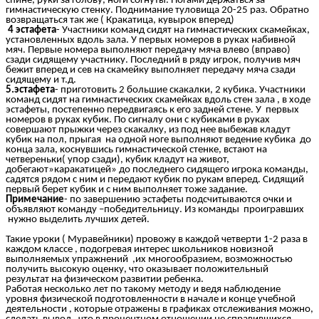
спине, руки за голову, ноги согнуты. Ногами держаться за
гимнастическую стенку. Поднимание туловища 20-25 раз. Обратно
возвращаться так же ( Кракатица, кувырок вперед)
4 эстафета
- Участники команд сидят на гимнастических скамейках,
установленных вдоль зала. У первых номеров в руках набивной
мяч. Первые номера выполняют передачу мяча влево (вправо)
сзади сидящему участнику. Последний в ряду игрок, получив мяч
бежит вперед и сев на скамейку выполняет передачу мяча сзади
сидящему и т.д.
5.эстафета
- приготовить 2 большие скакалки, 2 кубика. Участники
команд сидят на гимнастических скамейках вдоль стен зала , в ходе
эстафеты, постепенно передвигаясь к его задней стене. У первых
номеров в руках кубик. По сигналу они с кубиками в руках
совершают прыжки через скакалку, из под нее выбежав кладут
кубик на пол, прыгая на одной ноге выполняют ведение кубика до
конца зала, коснувшись гимнастической стенке, встают на
четвереньки( упор сзади), кубик кладут на живот,
добегают»каракатицей» до последнего сидящего игрока команды,
садятся рядом с ним и передают кубик по рукам вперед. Сидящий
первый берет кубик и с ним выполняет тоже задание.
Примечание
- по завершению эстафеты подсчитываются очки и
объявляют команду –победительницу. Из команды проигравших
нужно выделить лучших детей.
Такие уроки ( Муравейники) провожу в каждой четверти 1-2 раза в
каждом классе , подогревая интерес школьников новизной
выполняемых упражнений ,их многообразием, возможностью
получить высокую оценку, что оказывает положительный
результат на физическом развитии ребенка.
Работая несколько лет по такому методу и ведя наблюдение
уровня физической подготовленности в начале и конце учебной
деятельности , которые отражены в графиках отслеживания можно,