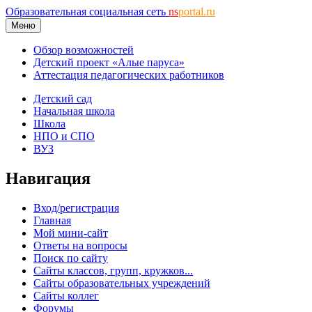
Образовательная социальная сеть
ns
portal.ru
Меню
Обзор возможностей
Детский проект «Алые паруса»
Аттестация педагогических работников
Детский сад
Начальная школа
Школа
НПО и СПО
ВУЗ
Навигация
Вход/регистрация
Главная
Мой мини-сайт
Ответы на вопросы
Поиск по сайту
Сайты классов, групп, кружков...
Сайты образовательных учреждений
Сайты коллег
Форумы