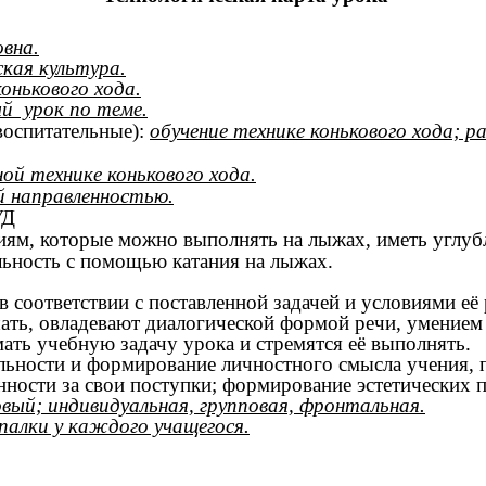
вна.
кая культура.
конькового хода.
й урок по теме.
воспитательные):
обучение технике конькового хода; 
ой технике конькового хода.
й направленностью.
УД
м, которые можно выполнять на лыжах, иметь углубле
льность с помощью катания на лыжах.
 соответствии с поставленной задачей и условиями её 
ть, овладевают диалогической формой речи, умением 
ать учебную задачу урока и стремятся её выполнять.
льности и формирование личностного смысла учения, 
нности за свои поступки; формирование эстетических п
вый; индивидуальная, групповая, фронтальная.
алки у каждого учащегося.