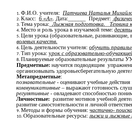
Ф.И.О. учителя:
Патчиева Наталья Михайло
Класс:
6 «А»
.
Дата:______ Предмет:
физичес
Тема урока:
Лыжная подготовка.
Техника 
Место и роль урока в изучаемой теме:
десяты
Цели урока (образовательные, развивающие, 
волевых качеств.
Цель деятельности учителя:
о
бучить правильн
Тип урока:
у
рок с образовательно-обучающе
Планируемые образовательные результаты У
Предметные:
научится подводящим упражнения
организовывать здоровьесберегательную деяте
Метапредметные
:
познавательные -
оценивают учебные действия в
коммуникативные
– выражают готовность слуша
регулятивные
- овладевают способностью поним
Личностные:
развитие мотивов учебной деяте
развитие самостоятельности и личной ответстве
Методы и формы обучения:
частично- поиско
Образовательные ресурсы:
лыжи и лыжные п