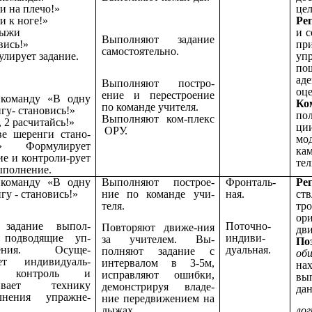
 на плечо!»
цел
 к ноге!»
Ре
лыжи
и 
Выполняют задание
вись!»
п
самостоятельно.
лирует задание.
уп
по
ад
Выполняют постро-
оце
ение и перестроение
 команду «В одну
Ко
по команде учителя.
гу- становись!»
по
Выполняют ком-плекс
, 2 расчитайсь!»
ци
ОРУ.
е шеренги стано-
мо
ь!»
Формулирует
ка
ие и контроли-рует
тел
ыполнение.
 команду «В одну
Выполняют построе-
Фронталь-
Р
гу - становись!»
ние по команде учи-
ная.
ст
теля.
тр
ор
 задание выпол-
Поточно-
Повторяют движе-ния
дв
 подводящие уп-
индиви-
за учителем. Вы-
По
нения. Осуще-
дуальная.
полняют задание с
об
яет индивидуаль-
интервалом в 3-5м,
на
 контроль и
исправляют ошибки,
вы
ивает технику
демонстрируя владе-
да
лнения упражне-
ние передвижением на
лыжах.
лог