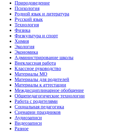
Природоведение
Психология
Родной язык и литература
Русский язык
Технология
Физика
Физкультура и спорт
Химия
Экология
Экономика
Администрирование школы
Внеклассная работа
Классное руководство
Материалы МО
Материалы для родителей
Материалы к аттестации
Междисциплинарное обобщение
Общепедагогические технологии
Работа с родителями
Социальная педагогика
Сценарии праздников
Аудиозаписи
Видеозаписи
Разное