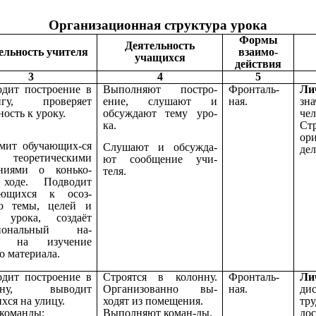
Организационная структура урока
Формы
Деятельность
ельность учителя
взаимо-
учащихся
действия
3
4
5
дит построение в
Выполняют постро-
Фронталь-
Ли
нгу, проверяет
ение, слушают и
ная.
зна
ность к уроку.
обсуждают тему уро-
чел
ка.
Стр
ори
мит обучающих-ся
Слушают и обсужда-
дел
еоретическими
ют сообщение учи-
ениями о конько-
теля.
ходе. Подводит
ающихся к осоз-
ю темы, целей и
ч урока, создаёт
иональный на-
й на изучение
о материала.
дит построение в
Строятся в колонну.
Фронталь-
Ли
онну, выводит
Организованно вы-
ная.
ди
хся на улицу.
ходят из помещения.
тр
команды:
Выполняют коман-ды.
до