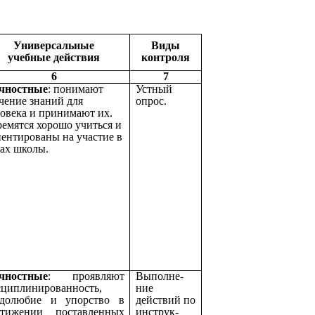
Универсальные
Виды
учебные действия
контроля
6
7
чностные
: понимают
Устный
чение знаний для
опрос.
овека и принимают их.
емятся хорошо учиться и
ентированы на участие в
ах школы.
чностные
: проявляют
Выполне-
сциплинированность,
ние
удолюбие и упорство в
действий по
стижении поставленных
инструк-