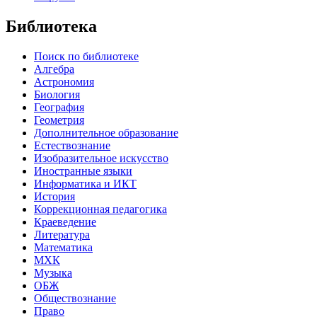
Библиотека
Поиск по библиотеке
Алгебра
Астрономия
Биология
География
Геометрия
Дополнительное образование
Естествознание
Изобразительное искусство
Иностранные языки
Информатика и ИКТ
История
Коррекционная педагогика
Краеведение
Литература
Математика
МХК
Музыка
ОБЖ
Обществознание
Право