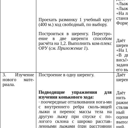
«Лыжи
«Лыжи
«На 
стано
Проехать разминку 1 учебный круг
Форму
(400 м.) ход свободный, по выбору.
Построиться в шеренгу. Перестро-
ение в две шеренги способом
Даёт
расчёта на 1,2. Выполнить ком-плекс
шерен
ОРУ (
см.
Приложение 1
).
«На 1
«В дв
вис
задан
его в
3. Изучение
Построение в одну шеренгу.
Даёт
нового мате-
шерен
риала.
Подводящие упражнения для
Даёт
изучения конькового хода:
нить
∙
поочередные отталкивания нога-ми
раж
с внутреннего ребра сколь-зящей
ствл
лыжи и перенос массы тела на
ный
другую лыжу при спуске с по-
оцен
логого склона с широко расстав-
выпо
ленными лыжами (при расстоянии
ний.