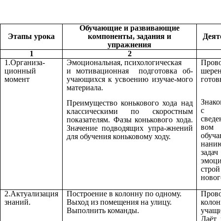
Обучающие и развивающие
Этапы урока
компоненты, задания и
Деят
упражнения
1
2
1.Организа-
Эмоциональная, психологическая
Прово
ционный
и мотивационная подготовка об-
шере
момент
учающихся к усвоению изучае-мого
готов
материала.
Знако
Преимущество конькового хода над
с т
классическими по скоростным
свед
показателям. Фазы конькового хода.
вом 
Значение подводящих упра-жнений
обуч
для обучения коньковому ходу.
нани
зада
эмоц
стро
новог
2.Актуализация
Построение в колонну по одному.
Прово
знаний.
Выход из помещения на улицу.
кол
Выполнить команды.
учащи
Даёт 