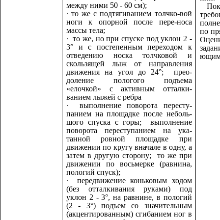
между ними 50 - 60 см);
Пока
∙
то же с подтягиванием толчко-вой
треб
ноги к опорной после пере-носа
полн
массы тела;
по пр
∙
то же, но при спуске под уклон 2 -
Оцени
3° и с постепенным переходом к
зад
отведению носка толчковой и
ющим
скользящей лыж от направления
движения на угол до 24°; прео-
доление пологого подъема
«елочкой» с активным отталки-
ванием лыжей с ребра
∙
выполнение поворота пересту-
панием на площадке после неболь-
шого спуска с горы; выполнение
поворота переступанием на ука-
танной ровной площадке при
движении по кругу вначале в одну, а
затем в другую сторону; то же при
движении по восьмерке (равнина,
пологий спуск);
∙
передвижение коньковым ходом
(без отталкивания руками) под
уклон 2 - 3°, на равнине, в пологий
(2 - 3°) подъем со значительным
(акцентированным) сгибанием ног в