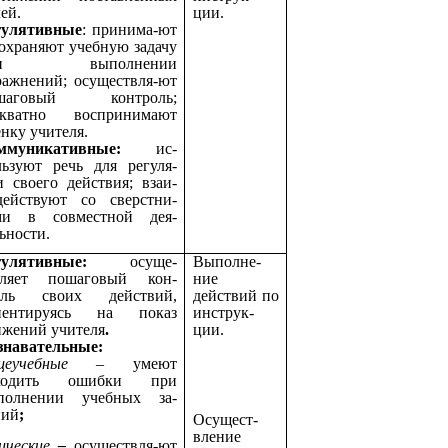
ей.
ции.
гулятивные
: принима-ют
сохраняют учебную задачу
ри выполнении
ражнений; осуществля-ют
шаговый контроль;
екватно воспринимают
нку учителя.
ммуникативные:
ис-
льзуют речь для регуля-
и своего действия; взаи-
действуют со сверстни-
ми в совместной дея-
ьности.
егулятивные:
осуще-
Выполне-
вляет пошаговый кон-
ние
оль своих действий,
действий по
иентируясь на показ
инструк-
ижений учителя
.
ции.
знавательные:
щеучебные
– умеют
ходить ошибки при
полнении учебных за-
ний
;
Осущест-
вление
ические
–
осуществля-ют