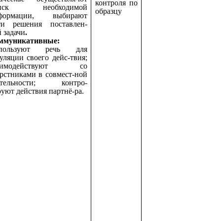
контроля по
оиск необходимой
образцу
формации, выбирают
ти решения поставлен-
 задачи
.
ммуникативные:
пользуют речь для
уляции своего дейс-твия;
аимодействуют со
ерстниками в совмест-ной
ятельности; контро-
уют действия партнё-ра.