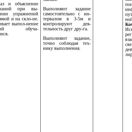
з и объяснение
п
ований при вы-
Выполняют задание
ин
ении упражнений
самостоятельно с ин-
пу
ямой и на скло-не.
тервалом в 3-5м и
ной
вает выпол-нение
контролируют дея-
Ко
аний обуча-
тельность друг дру-га.
Ис
ися.
рег
Выполняют задание,
вз
точно соблюдая тех-
св
нику выполнения.
де
лир