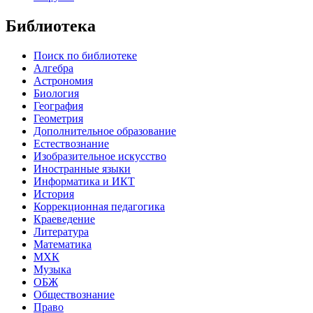
Библиотека
Поиск по библиотеке
Алгебра
Астрономия
Биология
География
Геометрия
Дополнительное образование
Естествознание
Изобразительное искусство
Иностранные языки
Информатика и ИКТ
История
Коррекционная педагогика
Краеведение
Литература
Математика
МХК
Музыка
ОБЖ
Обществознание
Право