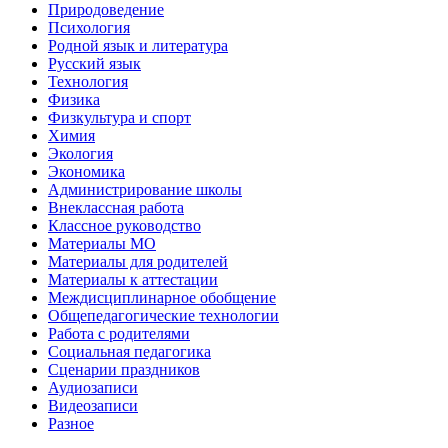
Природоведение
Психология
Родной язык и литература
Русский язык
Технология
Физика
Физкультура и спорт
Химия
Экология
Экономика
Администрирование школы
Внеклассная работа
Классное руководство
Материалы МО
Материалы для родителей
Материалы к аттестации
Междисциплинарное обобщение
Общепедагогические технологии
Работа с родителями
Социальная педагогика
Сценарии праздников
Аудиозаписи
Видеозаписи
Разное