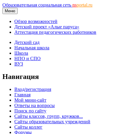
Образовательная социальная сеть
ns
portal.ru
Меню
Обзор возможностей
Детский проект «Алые паруса»
Аттестация педагогических работников
Детский сад
Начальная школа
Школа
НПО и СПО
ВУЗ
Навигация
Вход/регистрация
Главная
Мой мини-сайт
Ответы на вопросы
Поиск по сайту
Сайты классов, групп, кружков...
Сайты образовательных учреждений
Сайты коллег
Форумы