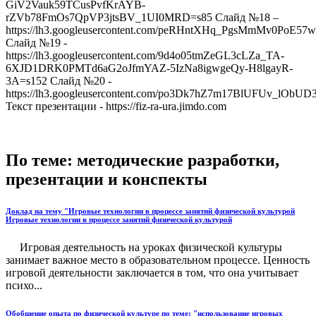
GiV2Vauk59TCusPvfKrAYB-
rZVb78FmOs7QpVP3jtsBV_1UI0MRD=s85 Слайд №18 –
https://lh3.googleusercontent.com/peRHntXHq_PgsMmMv0Po
Слайд №19 -
https://lh3.googleusercontent.com/9d4o05tmZeGL3cLZa_TA-
6XJD1DRK0PMTd6aG2oJfmYAZ-5IzNa8igwgeQy-H8lgayR-
3A=s152 Слайд №20 -
https://lh3.googleusercontent.com/po3Dk7hZ7m17BlUFUv_lOb
Текст презентации - https://fiz-ra-ura.jimdo.com
По теме: методические разработки,
презентации и конспекты
Доклад на тему "Игровые технологии в процессе занятий физической культурой
Игровые технологии в процессе занятий физической культурой
Игровая деятельность на уроках физической культуры
занимает важное место в образовательном процессе. Ценность
игровой деятельности заключается в том, что она учитывает
психо...
Обобщение опыта по физической культуре по теме: "использование игровых