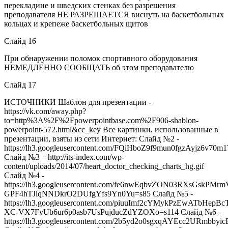
перекладине и шведских стенках без разрешения
преподавателя НЕ РАЗРЕШАЕТСЯ виснуть на баскетбольных
кольцах и крепеже баскетбольных щитов
Слайд 16
При обнаружении поломок спортивного оборудования
НЕМЕДЛЕННО СООБЩАТЬ об этом преподавателю
Слайд 17
ИСТОЧНИКИ Шаблон для презентации -
https://vk.com/away.php?
to=http%3A%2F%2Fpowerpointbase.com%2F906-shablon-
powerpoint-572.html&cc_key Все картинки, использованные в
презентации, взяты из сети Интернет: Слайд №2 -
https://lh3.googleusercontent.com/FQiHboZ9f9mun0fgzAyj
Слайд №3 – http://its-index.com/wp-
content/uploads/2014/07/heart_doctor_checking_charts_hg.gif
Слайд №4 -
https://lh3.googleusercontent.com/fe6nwEqbvZON03RXsGskPMr
GPF4hTJlqNNDkrO2DUfgYfs9Yn0Yu=s85 Слайд №5 -
https://lh3.googleusercontent.com/piuuImf2cYMykPzEwATbHep
XC-VX7FvUb6ur6p0asb7UsPujducZdYZOXo=s114 Слайд №6 –
https://lh3.googleusercontent.com/2b5yd2o0sgxqAYEcc2URmb