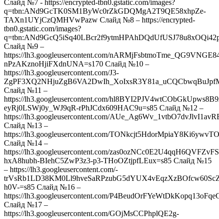
Слайд №7 - https://encrypted-tbn0.gstatic.com/images?
q=tbn:ANd9GcTK0SM1ByWc0rZkGDQMgA2T9QE58xhpZe-
TAXn1UYjCzQMHVwPazw Слайд №8 – https://encrypted-
tbn0.gstatic.com/images?
q=tbn:ANd9GcQ5iSq40LBcr2f9ytmHPAhDQdUfUSJ78u8xOQi4
Слайд №9 –
https://lh3.googleusercontent.com/nARMjFsbtmoTme_QG9VNG
nPzAKznoHjiFXdnUNA=s170 Слайд №10 –
https://lh3.googleusercontent.com/J3-
ZgPF3XQ2NHjuZgB6VA2DwIh_XoIxsR3Y81a_uCQCbwqBuJpf
Слайд №11 –
https://lh3.googleusercontent.com/hl8BYI2PJV4wtCObGkUpws8
eyRj0LSWj0y_WJ9qR-rPhJCdx609HAC9u=s85 Слайд №12 –
https://lh3.googleusercontent.com/AUe_Ag6Wv_1vtbO7dvJl
Слайд №13 –
https://lh3.googleusercontent.com/TONkcjt5HdorMpiaY8K
Слайд №14 –
https://lh3.googleusercontent.com/zas0ozNCc0E2U4qqH6QVFZvF
hxA8hubh-BIehC5ZwP3z3-p3-THoOZtjpfLEux=s85 Слайд №15
– https://lh3.googleusercontent.com/-
trVsRb1LD38KM0Ll9hveSaRPzubG5dYUX4vEqzXzBOfcw60ScZ
h0V-=s85 Слайд №16 –
https://lh3.googleusercontent.com/P4BeudOrFYeWtDkKop
Слайд №17 –
https://lh3.googleusercontent.com/GOjMsCCPhplQE2g-