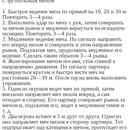
С футбольным мячом
1. Быстрое ведение мяча по прямой на 10, 20 и 30 м.
Повторить 3—4 раза.
2. Выполнить удар по мячу с рук, затем совершить
за мячом рывок и медленно вернуться на исходную
позицию. Повторить 3—4 раза.
3. Медленное ведение мяча. По сигналу направить
его вперед низом и совершить в этом направлении
рывок. Подхватив мяч, продолжить медленное его
ведение. Сделать таким образом 3—4 рывка.
4. Жонглирование мячом ногами, стоя спиной к
направлению движения. По сигналу партнера
повернуться кругом и быстро вести мяч на
расстоянии 20—30 м. После паузы вновь выполнить
упражнение.
5. Один из игроков ведет мяч по прямой, затем
внезапно направляет мяч низом вперед, а сам
отходит в сторону. Его партнер совершает рывок за
мячом и, подхватив его, ведет в медленном темпе и
т. д.
6. Два игрока встают в 5 м друг от друга. Один из
них направляет мяч низом в сторону партнера. Тот
подпрыгивает над катящимся мячом, пропускает его