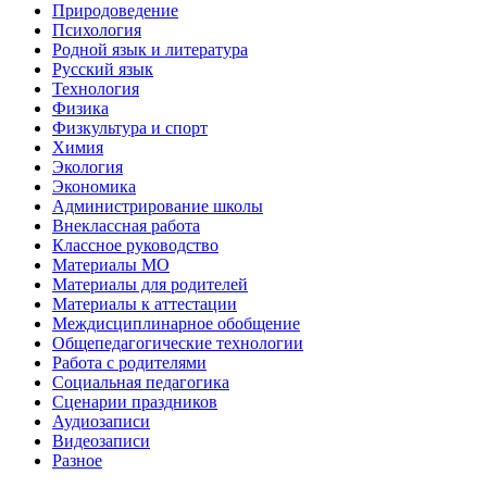
Природоведение
Психология
Родной язык и литература
Русский язык
Технология
Физика
Физкультура и спорт
Химия
Экология
Экономика
Администрирование школы
Внеклассная работа
Классное руководство
Материалы МО
Материалы для родителей
Материалы к аттестации
Междисциплинарное обобщение
Общепедагогические технологии
Работа с родителями
Социальная педагогика
Сценарии праздников
Аудиозаписи
Видеозаписи
Разное