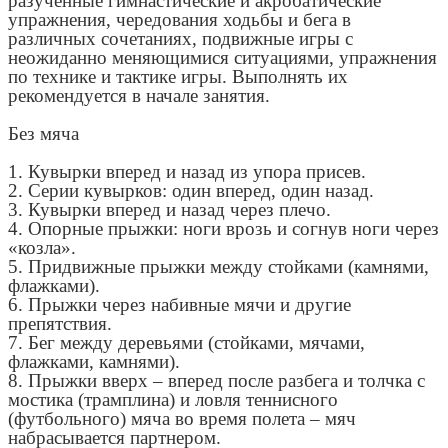
разученные гимнастические и акробатические
упражнения, чередования ходьбы и бега в
различных сочетаниях, подвижные игры с
неожиданно меняющимися ситуациями, упражнения
по технике и тактике игры. Выполнять их
рекомендуется в начале занятия.
Без мяча
1. Кувырки вперед и назад из упора присев.
2. Серии кувырков: один вперед, один назад.
3. Кувырки вперед и назад через плечо.
4. Опорные прыжки: ноги врозь и согнув ноги через
«козла».
5. Придвижные прыжки между стойками (камнями,
флажками).
6. Прыжки через набивные мячи и другие
препятствия.
7. Бег между деревьями (стойками, мячами,
флажками, камнями).
8. Прыжки вверх – вперед после разбега и толчка с
мостика (трамплина) и ловля теннисного
(футбольного) мяча во время полета – мяч
набрасывается партнером.