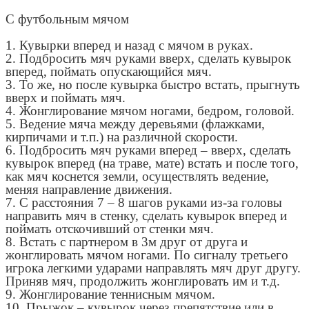
С футбольным мячом
1. Кувырки вперед и назад с мячом в руках.
2. Подбросить мяч руками вверх, сделать кувырок
вперед, поймать опускающийся мяч.
3. То же, но после кувырка быстро встать, прыгнуть
вверх и поймать мяч.
4. Жонглирование мячом ногами, бедром, головой.
5. Ведение мяча между деревьями (флажками,
кирпичами и т.п.) на различной скорости.
6. Подбросить мяч руками вперед – вверх, сделать
кувырок вперед (на траве, мате) встать и после того,
как мяч коснется земли, осуществлять ведение,
меняя направление движения.
7. С расстояния 7 – 8 шагов руками из-за головы
направить мяч в стенку, сделать кувырок вперед и
поймать отскочивший от стенки мяч.
8. Встать с партнером в 3м друг от друга и
жонглировать мячом ногами. По сигналу третьего
игрока легкими ударами направлять мяч друг другу.
Приняв мяч, продолжить жонглировать им и т.д.
9. Жонглирование теннисным мячом.
10. Прыжок – кувырок через препятствие или в