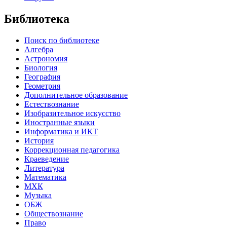
Библиотека
Поиск по библиотеке
Алгебра
Астрономия
Биология
География
Геометрия
Дополнительное образование
Естествознание
Изобразительное искусство
Иностранные языки
Информатика и ИКТ
История
Коррекционная педагогика
Краеведение
Литература
Математика
МХК
Музыка
ОБЖ
Обществознание
Право