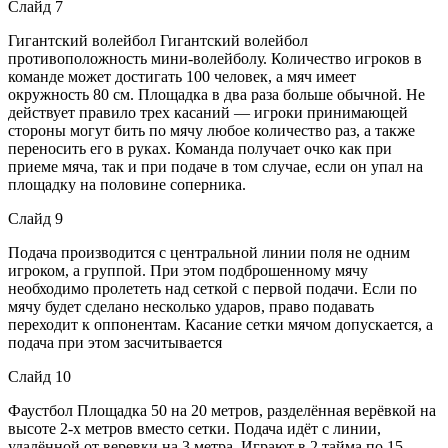
Слайд 7
Гигантский волейбол Гигантский волейбол
противоположность мини-волейболу. Количество игроков в
команде может достигать 100 человек, а мяч имеет
окружность 80 см. Площадка в два раза больше обычной. Не
действует правило трех касаний — игроки принимающей
стороны могут бить по мячу любое количество раз, а также
переносить его в руках. Команда получает очко как при
приеме мяча, так и при подаче в том случае, если он упал на
площадку на половине соперника.
Слайд 9
Подача производится с центральной линии поля не одним
игроком, а группой. При этом подброшенному мячу
необходимо пролететь над сеткой с первой подачи. Если по
мячу будет сделано несколько ударов, право подавать
переходит к оппонентам. Касание сетки мячом допускается, а
подача при этом засчитывается
Слайд 10
Фаустбол Площадка 50 на 20 метров, разделённая верёвкой на
высоте 2-х метров вместо сетки. Подача идёт с линии,
удалённой от веревки на 3 метра. Играют в 2 тайма по 15