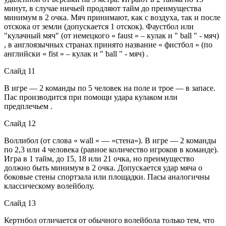
минут, в случае ничьей продляют тайм до преимущества
минимум в 2 очка. Мяч принимают, как с воздуха, так и после
отскока от земли (допускается 1 отскок). Фаустбол или
"кулачный мяч" (от немецкого « faust » – кулак и " ball " - мяч)
, в англоязычных странах принято название « фистбол » (по
английски « fist » – кулак и " ball " - мяч) .
Слайд 11
В игре — 2 команды по 5 человек на поле и трое — в запасе.
Пас производится при помощи удара кулаком или
предплечьем .
Слайд 12
Воллибол (от слова « wall » — «стена»). В игре — 2 команды
по 2,3 или 4 человека (равное количество игроков в команде).
Игра в 1 тайм, до 15, 18 или 21 очка, но преимущество
должно быть минимум в 2 очка. Допускается удар мяча о
боковые стены спортзала или площадки. Пасы аналогичны
классическому волейболу.
Слайд 13
Кертнбол отличается от обычного волейбола только тем, что