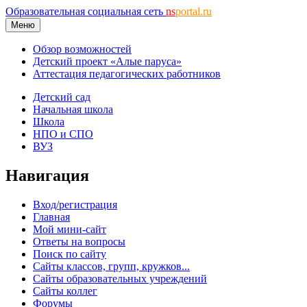
Образовательная социальная сеть
ns
portal.ru
Меню
Обзор возможностей
Детский проект «Алые паруса»
Аттестация педагогических работников
Детский сад
Начальная школа
Школа
НПО и СПО
ВУЗ
Навигация
Вход/регистрация
Главная
Мой мини-сайт
Ответы на вопросы
Поиск по сайту
Сайты классов, групп, кружков...
Сайты образовательных учреждений
Сайты коллег
Форумы