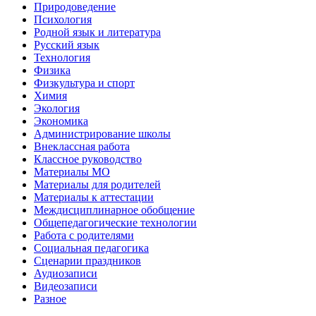
Природоведение
Психология
Родной язык и литература
Русский язык
Технология
Физика
Физкультура и спорт
Химия
Экология
Экономика
Администрирование школы
Внеклассная работа
Классное руководство
Материалы МО
Материалы для родителей
Материалы к аттестации
Междисциплинарное обобщение
Общепедагогические технологии
Работа с родителями
Социальная педагогика
Сценарии праздников
Аудиозаписи
Видеозаписи
Разное