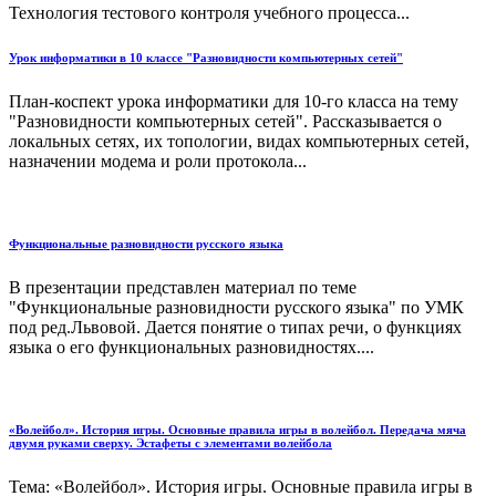
Технология тестового контроля учебного процесса...
Урок информатики в 10 классе "Разновидности компьютерных сетей"
План-коспект урока информатики для 10-го класса на тему
"Разновидности компьютерных сетей". Рассказывается о
локальных сетях, их топологии, видах компьютерных сетей,
назначении модема и роли протокола...
Функциональные разновидности русского языка
В презентации представлен материал по теме
"Функциональные разновидности русского языка" по УМК
под ред.Львовой. Дается понятие о типах речи, о функциях
языка о его функциональных разновидностях....
«Волейбол». История игры. Основные правила игры в волейбол. Передача мяча
двумя руками сверху. Эстафеты с элементами волейбола
Тема: «Волейбол». История игры. Основные правила игры в