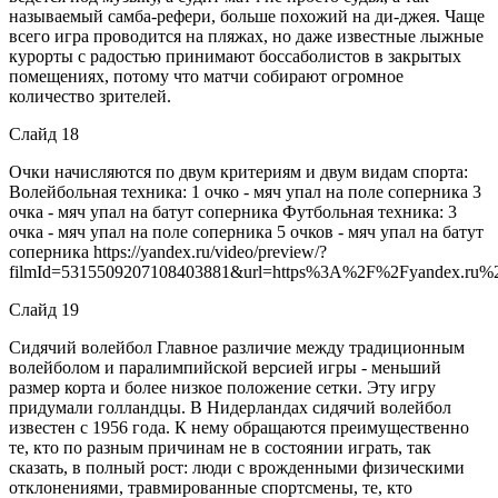
называемый самба-рефери, больше похожий на ди-джея. Чаще
всего игра проводится на пляжах, но даже известные лыжные
курорты с радостью принимают боссаболистов в закрытых
помещениях, потому что матчи собирают огромное
количество зрителей.
Слайд 18
Очки начисляются по двум критериям и двум видам спорта:
Волейбольная техника: 1 очко - мяч упал на поле соперника 3
очка - мяч упал на батут соперника Футбольная техника: 3
очка - мяч упал на поле соперника 5 очков - мяч упал на батут
соперника https://yandex.ru/video/preview/?
filmId=5315509207108403881&url=https%3A%2F%2Fyandex.ru%2F
Слайд 19
Сидячий волейбол Главное различие между традиционным
волейболом и паралимпийской версией игры - меньший
размер корта и более низкое положение сетки. Эту игру
придумали голландцы. В Нидерландах сидячий волейбол
известен с 1956 года. К нему обращаются преимущественно
те, кто по разным причинам не в состоянии играть, так
сказать, в полный рост: люди с врожденными физическими
отклонениями, травмированные спортсмены, те, кто