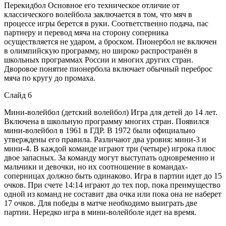
Перекидбол Основное его техническое отличие от
классического волейбола заключается в том, что мяч в
процессе игры берется в руки. Соответственно подача, пас
партнеру и перевод мяча на сторону соперника
осуществляется не ударом, а броском. Пионербол не включен
в олимпийскую программу, но широко распространён в
школьных программах России и многих других стран.
Дворовое понятие пионербола включает обычный переброс
мяча по кругу до промаха.
Слайд 6
Мини-волейбол (детский волейбол) Игра для детей до 14 лет.
Включена в школьную программу многих стран. Появился
мини-волейбол в 1961 в ГДР. В 1972 были официально
утверждены его правила. Различают два уровня: мини-3 и
мини-4. В каждой команде играют три (четыре) игрока плюс
двое запасных. За команду могут выступать одновременно и
мальчики и девочки, но их соотношение в командах-
соперницах должно быть одинаково. Игра в партии идет до 15
очков. При счете 14:14 играют до тех пор, пока преимущество
одной из команд не составит два очка или пока она не наберет
17 очков. Для победы в матче необходимо выиграть две
партии. Нередко игра в мини-волейболе идет на время.