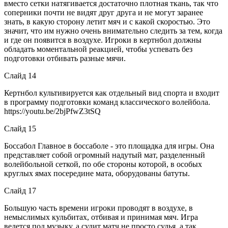
вместо сетки натягивается достаточно плотная ткань, так что
соперники почти не видят друг друга и не могут заранее
знать, в какую сторону летит мяч и с какой скоростью. Это
значит, что им нужно очень внимательно следить за тем, когда
и где он появится в воздухе. Игроки в кертнбол должны
обладать моментальной реакцией, чтобы успевать без
подготовки отбивать разные мячи.
Слайд 14
Кертнбол культивируется как отдельный вид спорта и входит
в программу подготовки команд классического волейбола.
https://youtu.be/2bjPfwZ3tSQ
Слайд 15
Боссабол Главное в боссаболе - это площадка для игры. Она
представляет собой огромный надутый мат, разделенный
волейбольной сеткой, по обе стороны которой, в особых
круглых ямах посередине мата, оборудованы батуты.
Слайд 17
Большую часть времени игроки проводят в воздухе, в
немыслимых кульбитах, отбивая и принимая мяч. Игра
ведется под музыку, а судит матч не просто судья, а так