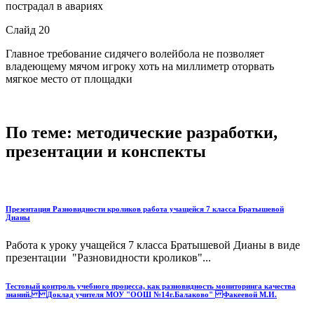
пострадал в авариях
Слайд 20
Главное требование сидячего волейбола не позволяет
владеющему мячом игроку хоть на миллиметр оторвать
мягкое место от площадки
По теме: методические разработки,
презентации и конспекты
Презентация Разновидности кроликов работа учащейся 7 класса Братышевой
Дианы
Работа к уроку учащейся 7 класса Братышевой Дианы в виде
презентации "Разновидности кроликов"...
Тестовый контроль учебного процесса, как разновидность мониторинга качества
знаний. Доклад учителя МОУ "ООШ №14г.Балаково" Факеевой М.И.