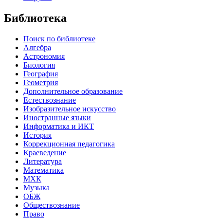
Библиотека
Поиск по библиотеке
Алгебра
Астрономия
Биология
География
Геометрия
Дополнительное образование
Естествознание
Изобразительное искусство
Иностранные языки
Информатика и ИКТ
История
Коррекционная педагогика
Краеведение
Литература
Математика
МХК
Музыка
ОБЖ
Обществознание
Право