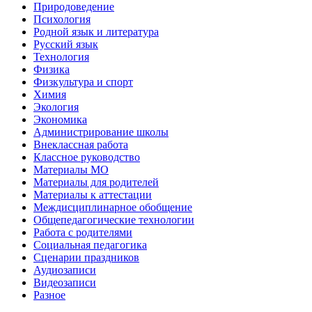
Природоведение
Психология
Родной язык и литература
Русский язык
Технология
Физика
Физкультура и спорт
Химия
Экология
Экономика
Администрирование школы
Внеклассная работа
Классное руководство
Материалы МО
Материалы для родителей
Материалы к аттестации
Междисциплинарное обобщение
Общепедагогические технологии
Работа с родителями
Социальная педагогика
Сценарии праздников
Аудиозаписи
Видеозаписи
Разное