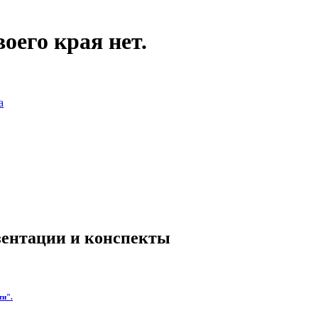
воего края нет.
а
езентации и конспекты
ти".