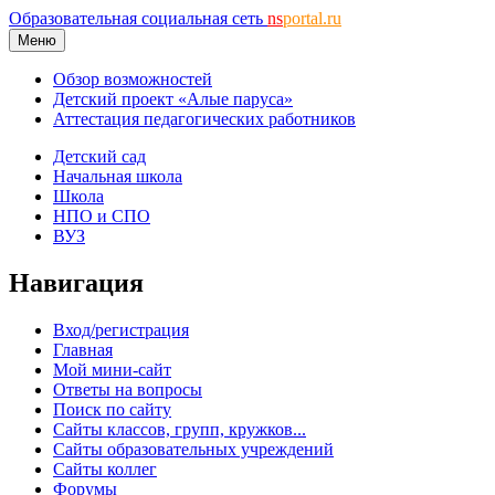
Образовательная социальная сеть
ns
portal.ru
Меню
Обзор возможностей
Детский проект «Алые паруса»
Аттестация педагогических работников
Детский сад
Начальная школа
Школа
НПО и СПО
ВУЗ
Навигация
Вход/регистрация
Главная
Мой мини-сайт
Ответы на вопросы
Поиск по сайту
Сайты классов, групп, кружков...
Сайты образовательных учреждений
Сайты коллег
Форумы