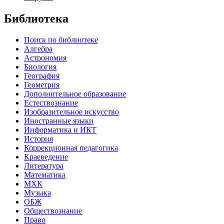
Библиотека
Поиск по библиотеке
Алгебра
Астрономия
Биология
География
Геометрия
Дополнительное образование
Естествознание
Изобразительное искусство
Иностранные языки
Информатика и ИКТ
История
Коррекционная педагогика
Краеведение
Литература
Математика
МХК
Музыка
ОБЖ
Обществознание
Право