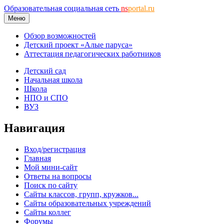
Образовательная социальная сеть
ns
portal.ru
Меню
Обзор возможностей
Детский проект «Алые паруса»
Аттестация педагогических работников
Детский сад
Начальная школа
Школа
НПО и СПО
ВУЗ
Навигация
Вход/регистрация
Главная
Мой мини-сайт
Ответы на вопросы
Поиск по сайту
Сайты классов, групп, кружков...
Сайты образовательных учреждений
Сайты коллег
Форумы