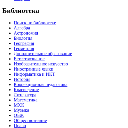
Библиотека
Поиск по библиотеке
Алгебра
Астрономия
Биология
География
Геометрия
Дополнительное образование
Естествознание
Изобразительное искусство
Иностранные языки
Информатика и ИКТ
История
Коррекционная педагогика
Краеведение
Литература
Математика
МХК
Музыка
ОБЖ
Обществознание
Право