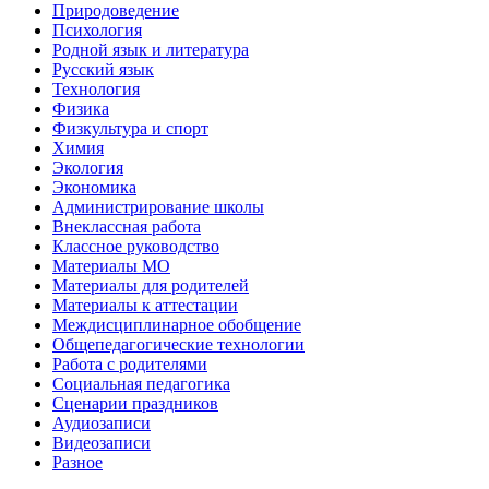
Природоведение
Психология
Родной язык и литература
Русский язык
Технология
Физика
Физкультура и спорт
Химия
Экология
Экономика
Администрирование школы
Внеклассная работа
Классное руководство
Материалы МО
Материалы для родителей
Материалы к аттестации
Междисциплинарное обобщение
Общепедагогические технологии
Работа с родителями
Социальная педагогика
Сценарии праздников
Аудиозаписи
Видеозаписи
Разное