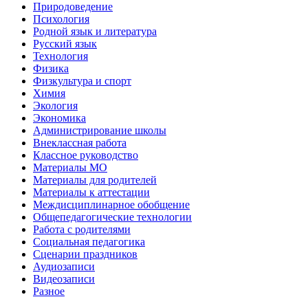
Природоведение
Психология
Родной язык и литература
Русский язык
Технология
Физика
Физкультура и спорт
Химия
Экология
Экономика
Администрирование школы
Внеклассная работа
Классное руководство
Материалы МО
Материалы для родителей
Материалы к аттестации
Междисциплинарное обобщение
Общепедагогические технологии
Работа с родителями
Социальная педагогика
Сценарии праздников
Аудиозаписи
Видеозаписи
Разное