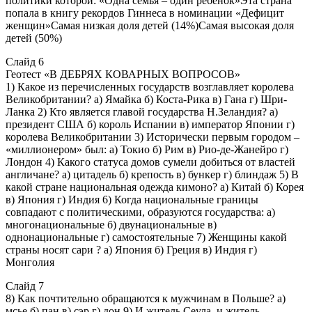
политики которой: «Одна семья – один ребенок»Эта страна
попала в книгу рекордов Гиннеса в номинации «Дефицит
женщин»Самая низкая доля детей (14%)Самая высокая доля
детей (50%)
Слайд 6
Геотест «В ДЕБРЯХ КОВАРНЫХ ВОПРОСОВ»
1) Какое из перечисленных государств возглавляет королева
Великобритании? а) Ямайка б) Коста-Рика в) Гана г) Шри-
Ланка 2) Кто является главой государства Н.Зеландия? а)
президент США б) король Испании в) император Японии г)
королева Великобритании 3) Исторически первым городом –
«миллионером» был: а) Токио б) Рим в) Рио-де-Жанейро г)
Лондон 4) Какого статуса домов сумели добиться от властей
англичане? а) цитадель б) крепость в) бункер г) блиндаж 5) В
какой стране национальная одежда кимоно? а) Китай б) Корея
в) Япония г) Индия 6) Когда национальные границы
совпадают с политическими, образуются государства: а)
многонациональные б) двунациональные в)
однонациональные г) самостоятельные 7) Женщины какой
страны носят сари ? а) Япония б) Греция в) Индия г)
Монголия
Слайд 7
8) Как почтительно обращаются к мужчинам в Польше? а)
мсье б) пан в) сэр г) дон 9) И житель Сеула, и житель