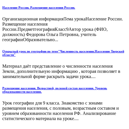
Население России. Размещение населения России.
Организационная информацияТема урокаНаселение России.
Размещение населения
России.ПредметгеографияКласс9Автор урока (ФИО,
должность) Федорова Ольга Петровна, учитель
географииОбразовательно...
Открытый урок по географии по теме"Численность населения.Население Тверской
области"
Материал даёт представление о численности населения
Земли, дополнительную информацию , которая позволяет в
занимательной форме раскрыть задачи урока....
Размещение населения. Возрастной, половой состав населения. Уровень
образованности населения.
Урок географии для 9 класса. Знакомство с зонами
размещения населения, с половым, возрастным составом и
уровнем образованности населения РФ. Анализирование
статистического материала на уроке....