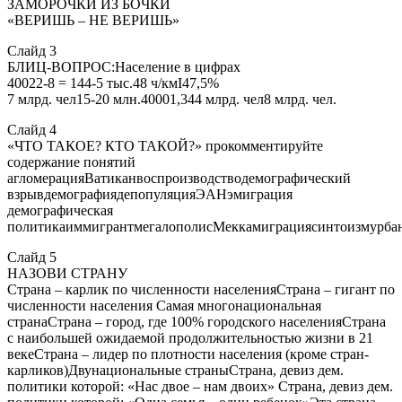
ЗАМОРОЧКИ ИЗ БОЧКИ
«ВЕРИШЬ – НЕ ВЕРИШЬ»
Слайд 3
БЛИЦ-ВОПРОС:Население в цифрах
40022-8 = 144-5 тыс.48 ч/кмІ47,5%
7 млрд. чел15-20 млн.40001,344 млрд. чел8 млрд. чел.
Слайд 4
«ЧТО ТАКОЕ? КТО ТАКОЙ?» прокомментируйте
содержание понятий
агломерацияВатиканвоспроизводстводемографический
взрывдемографиядепопуляцияЭАНэмиграция
демографическая
политикаиммигрантмегалополисМеккамиграциясинтоизмурбан
Слайд 5
НАЗОВИ СТРАНУ
Страна – карлик по численности населенияСтрана – гигант по
численности населения Самая многонациональная
странаСтрана – город, где 100% городского населенияСтрана
с наибольшей ожидаемой продолжительностью жизни в 21
векеСтрана – лидер по плотности населения (кроме стран-
карликов)Двунациональные страныСтрана, девиз дем.
политики которой: «Нас двое – нам двоих» Страна, девиз дем.