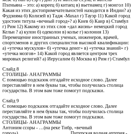
Пхеньяна – это: а) кореец б) китаец в) вьетнамец г) монгол 10)
Какая из этих достопримечательностей находится в Индии? а)
Фудзияма б) Колизей в) Тадж -Махал г) Тауэр 11) Какой город
удостоен титула «вечный город»? а) Киев б) Каир в) Стамбул
г) Рим 12) Какому из этих слов «дал жизнь» немецкий город
Кельн ? а) кулон б) одеколон в) колье г) колония 13)
Перемещение иностранных ученых, инженеров, врачей,
спортсменов и других специалистов высокой квалификации:
а) «утечка мускулов» б) «утечка денег» в) «утечка знаний» г)
«утечка мозгов» 14) Какой город является центром трех
мировых религий? а) Иерусалим б) Москва в) Рим г) Стамбул
Слайд 8
СТОЛИЦЫ- АНАГРАММЫ
С помощью подсказок отгадайте исходное слово. Далее
переставляйте в нем буквы так, чтобы получилась столица
государства. В этом вам тоже помогут подсказки.
Слайд 9
С помощью подсказок отгадайте исходное слово. Далее
переставляйте в нем буквы так, чтобы получилась столица
государства. В этом вам тоже помогут подсказки.
СТОЛИЦЫ- АНАГРАММЫ
Антоним ссоры - …(на реке Тибр, «вечный
город») Питерская водная артерия -