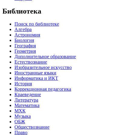
Библиотека
Поиск по библиотеке
Алгебра
Астрономия
Биология
География
Геометрия
Дополнительное образование
Естествознание
Изобразительное искусство
Иностранные языки
Информатика и ИКТ
История
Коррекционная педагогика
Краеведение
Литература
Математика
МХК
Музыка
ОБЖ
Обществознание
Право