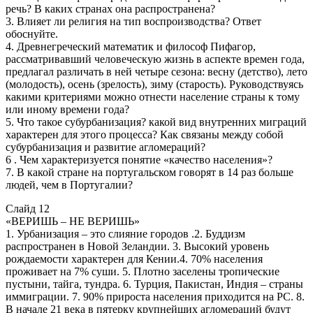
речь? В каких странах она распространена?
3. Влияет ли религия на тип воспроизводства? Ответ
обоснуйте.
4. Древнегреческий математик и философ Пифагор,
рассматривавший человеческую жизнь в аспекте времен года,
предлагал различать в ней четыре сезона: весну (детство), лето
(молодость), осень (зрелость), зиму (старость). Руководствуясь
какими критериями можно отнести население страны к тому
или иному времени года?
5. Что такое субурбанизация? какой вид внутренних миграций
характерен для этого процесса? Как связаны между собой
субурбанизация и развитие агломераций?
6 . Чем характеризуется понятие «качество населения»?
7. В какой стране на португальском говорят в 14 раз больше
людей, чем в Португалии?
Слайд 12
«ВЕРИШЬ – НЕ ВЕРИШЬ»
1. Урбанизация – это слияние городов .2. Буддизм
распространен в Новой Зеландии. 3. Высокий уровень
рождаемости характерен для Кении.4. 70% населения
проживает на 7% суши. 5. Плотно заселены тропические
пустыни, тайга, тундра. 6. Турция, Пакистан, Индия – страны
иммиграции. 7. 90% прироста населения приходится на РС. 8.
В начале 21 века в пятерку крупнейших агломераций будут