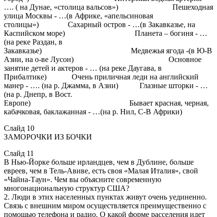
…. ( на Дунае, «столица вальсов») Пешеходная
улица Москвы - …(в Африке, «апельсиновая
столицы») Сахарный остров - …(в Закавказье, на
Каспийском море) Планета – богиня - …
(на реке Раздан, в
Закавказье) Медвежья ягода -(в Ю-В
Азии, на о-ве Лусон) Основное
занятие детей и актеров - … (на реке Даугава, в
Прибалтике) Очень приличная леди на английский
манер - …. (на р. Джамма, в Азии) Глазные шторки - …
(на р. Днепр, в Вост.
Европе) Бывает красная, черная,
кабачковая, баклажанная - …(на р. Нил, С-В Африки)
Слайд 10
ЗАМОРОЧКИ ИЗ БОЧКИ
Слайд 11
В Нью-Йорке больше ирландцев, чем в Дублине, больше
евреев, чем в Тель-Авиве, есть своя «Малая Италия», свой
«Чайна-Таун». Чем вы объясните современную
многонациональную структур США?
2. Люди в этих населенных пунктах живут очень уединенно.
Связь с внешним миром осуществляется преимущественно с
помощью телефона и радио. О какой форме расселения идет