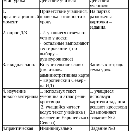
Этап урока
Действие учителя
Действия
учеников
1.
Приветствие учащийся,
На партах
организационный
проверка готовности к
разложены
момент
уроку
карточки –
задания.
2. опрос Д/З
- 2. учащиеся отвечают
устно у доски
- остальные выполняют
тестирование ( по
выбору –
рузноуровневое)
3. вводная часть
Вступительное слово
Запись в тетрадь
(политико-
темы урока
административная карта
« Европейский Север»
на ИД)
4. изучение
1. используя текст
1. учащиеся
нового материала
учебника и атлас реши
используя
кроссворд
карточки задания
2. учащийся читает
решают кроссворд
вслух текст учебника (
2.выполняют
население Европейского
задание № 2
Севера)
4.практическая
Индивидуально –
Задание №3