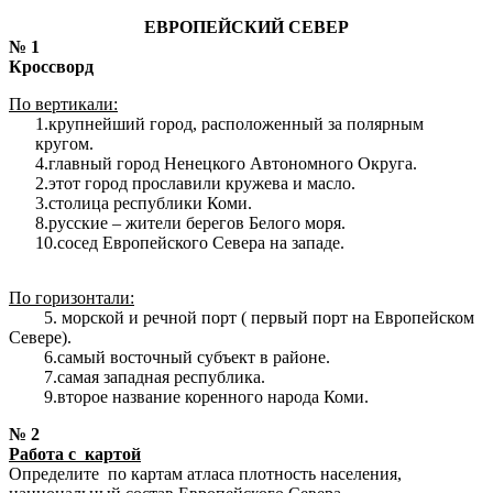
ЕВРОПЕЙСКИЙ СЕВЕР
№ 1
Кроссворд
По вертикали:
1.крупнейший город, расположенный за полярным
кругом.
4.главный город Ненецкого Автономного Округа.
2.этот город прославили кружева и масло.
3.столица республики Коми.
8.русские – жители берегов Белого моря.
10.сосед Европейского Севера на западе.
По горизонтали:
5. морской и речной порт ( первый порт на Европейском
Севере).
6.самый восточный субъект в районе.
7.самая западная республика.
9.второе название коренного народа Коми.
№ 2
Работа с картой
Определите по картам атласа плотность населения,