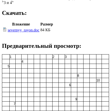
"3 и 4"
Скачать:
Вложение
Размер
84 КБ
severnyy_rayon.doc
Предварительный просмотр:
1
2
3
4
5
8
10
6
9
7