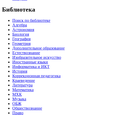
Библиотека
Поиск по библиотеке
Алгебра
Астрономия
Биология
География
Геометрия
Дополнительное образование
Естествознание
Изобразительное искусство
Иностранные языки
Информатика и ИКТ
История
Коррекционная педагогика
Краеведение
Литература
Математика
МХК
Музыка
ОБЖ
Обществознание
Право