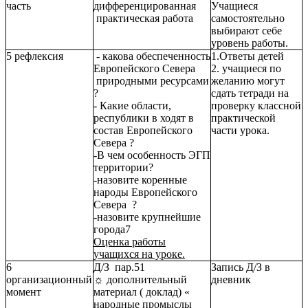
часть
дифференцированная
Учащиеся
практическая работа
самостоятельно
выбирают себе
уровень работы.
5 рефлексия
- какова обеспеченность
1.Ответы детей
Европейского Севера
2. учащиеся по
природными ресурсами
желанию могут
?
сдать тетради на
- Какие области,
проверку классной
республики в ходят в
практической
состав Европейского
части урока.
Севера ?
-В чем особенность ЭГП
территории?
-назовите коренные
народы Европейского
Севера ?
-назовите крупнейшие
города7
Оценка работы
учащихся на уроке.
6
Д/З пар.51
Запись Д/З в
организационный
☼ дополнительный
дневник
момент
материал ( доклад) «
народные промыслы