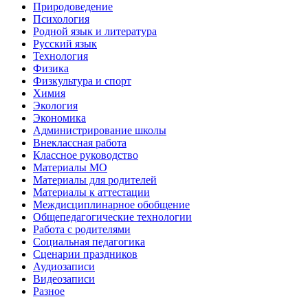
Природоведение
Психология
Родной язык и литература
Русский язык
Технология
Физика
Физкультура и спорт
Химия
Экология
Экономика
Администрирование школы
Внеклассная работа
Классное руководство
Материалы МО
Материалы для родителей
Материалы к аттестации
Междисциплинарное обобщение
Общепедагогические технологии
Работа с родителями
Социальная педагогика
Сценарии праздников
Аудиозаписи
Видеозаписи
Разное