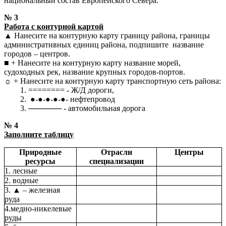
национальный состав Европейского Севера.
№ 3
Работа с контурной картой
▲ Нанесите на контурную карту границу района, границы
административных единиц района, подпишите название
городов – центров.
■ + Нанесите на контурную карту название морей,
судоходных рек, название крупных городов-портов.
☼ + Нанесите на контурную карту транспортную сеть района:
======== - Ж/Д дороги,
●-●-●-●-●- нефтепровод
────── - автомобильная дорога
№ 4
Заполните таблицу
Природные
Отрасли
Центры
ресурсы
специализации
1. лесные
2. водные
3. ▲ – железная
руда
4.медно-никелевые
руды