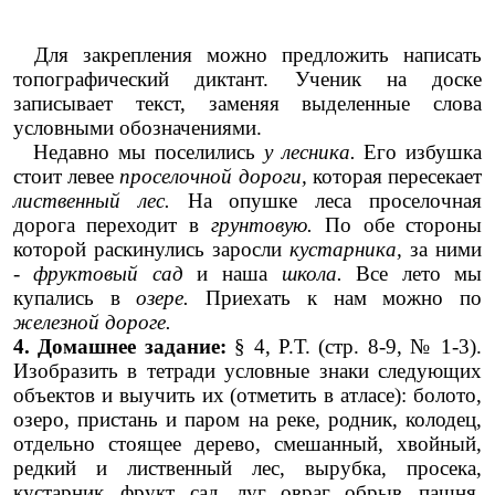
Для закрепления можно предложить написать
топографический диктант. Ученик на доске
записывает текст, заменяя выделенные слова
условными обозначениями.
Недавно мы поселились
у лесника.
Его избушка
стоит левее
проселочной дороги,
которая пересекает
лиственный лес.
На опушке леса проселочная
дорога переходит в
грунтовую.
По обе стороны
которой раскинулись заросли
кустарника,
за ними
-
фруктовый сад
и наша
школа.
Все лето мы
купались в
озере.
Приехать к нам можно по
железной дороге.
4. Домашнее задание:
§ 4, Р.Т. (стр. 8-9, № 1-3).
Изобразить в тетради условные знаки следующих
объектов и выучить их (отметить в атласе): болото,
озеро, пристань и паром на реке, родник, колодец,
отдельно стоящее дерево, смешанный, хвойный,
редкий и лиственный лес, вырубка, просека,
кустарник, фрукт. сад, луг, овраг, обрыв, пашня,