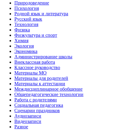
Природоведение
Психология
Родной язык и литература
Русский язык
Технология
Физика
Физкультура и спорт
Химия
Экология
Экономика
Администрирование школы
Внеклассная работа
Классное руководство
Материалы МО
Материалы для родителей
Материалы к аттестации
Междисциплинарное обобщение
Общепедагогические технологии
Работа с родителями
Социальная педагогика
Сценарии праздников
Аудиозаписи
Видеозаписи
Разное