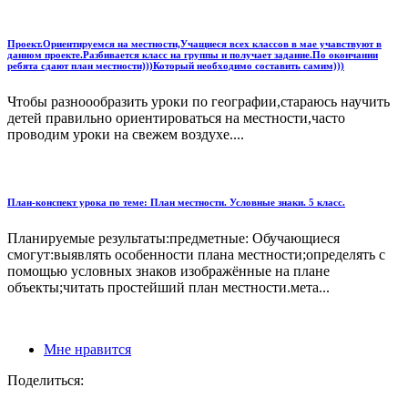
Проект.Ориентируемся на местности,Учащиеся всех классов в мае учавствуют в
данном проекте.Разбивается класс на группы и получает задание.По окончании
ребята сдают план местности)))Который необходимо составить самим)))
Чтобы разноообразить уроки по географии,стараюсь научить
детей правильно ориентироваться на местности,часто
проводим уроки на свежем воздухе....
План-конспект урока по теме: План местности. Условные знаки. 5 класс.
Планируемые результаты:предметные: Обучающиеся
смогут:выявлять особенности плана местности;определять с
помощью условных знаков изображённые на плане
объекты;читать простейший план местности.мета...
Мне нравится
Поделиться: