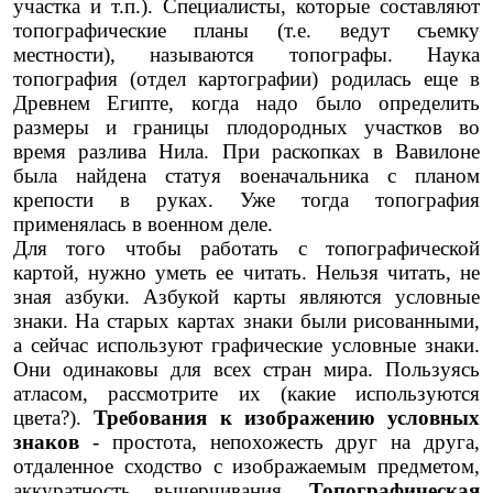
участка и т.п.). Специалисты, которые составляют
топографические планы (т.е. ведут съемку
местности), называются топографы. Наука
топография (отдел картографии) родилась еще в
Древнем Египте, когда надо было определить
размеры и границы плодородных участков во
время разлива Нила. При раскопках в Вавилоне
была найдена статуя военачальника с планом
крепости в руках. Уже тогда топография
применялась в военном деле.
Для того чтобы работать с топографической
картой, нужно уметь ее читать. Нельзя читать, не
зная азбуки. Азбукой карты являются условные
знаки. На старых картах знаки были рисованными,
а сейчас используют графические условные знаки.
Они одинаковы для всех стран мира. Пользуясь
атласом, рассмотрите их (какие используются
цвета?).
Требования к изображению условных
знаков
- простота, непохожесть друг на друга,
отдаленное сходство с изображаемым предметом,
аккуратность вычерчивания.
Топографическая