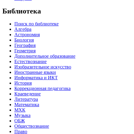
Библиотека
Поиск по библиотеке
Алгебра
Астрономия
Биология
География
Геометрия
Дополнительное образование
Естествознание
Изобразительное искусство
Иностранные языки
Информатика и ИКТ
История
Коррекционная педагогика
Краеведение
Литература
Математика
МХК
Музыка
ОБЖ
Обществознание
Право