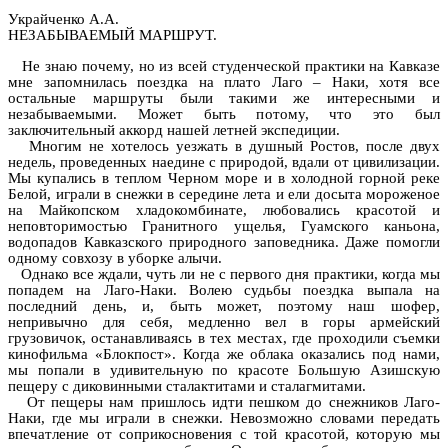
Украйченко А.А.
НЕЗАБЫВАЕМЫЙ МАРШРУТ.
Не знаю почему, но из всей студенческой практики на Кавказе
мне запомнилась поездка на плато Лаго – Наки, хотя все
остальные маршруты были такими же интересными и
незабываемыми. Может быть потому, что это был
заключительный аккорд нашей летней экспедиции.
Многим не хотелось уезжать в душный Ростов, после двух
недель, проведенных наедине с природой, вдали от цивилизации.
Мы купались в теплом Черном море и в холодной горной реке
Белой, играли в снежки в середине лета и ели досыта мороженое
на Майкопском хладокомбинате, любовались красотой и
неповторимостью Гранитного ущелья, Гуамского каньона,
водопадов Кавказского природного заповедника. Даже помогли
одному совхозу в уборке алычи.
Однако все ждали, чуть ли не с первого дня практики, когда мы
попадем на Лаго-Наки. Волею судьбы поездка выпала на
последний день, и, быть может, поэтому наш шофер,
непривычно для себя, медленно вел в горы армейский
грузовичок, останавливаясь в тех местах, где проходили съемки
кинофильма «Блокпост». Когда же облака оказались под нами,
мы попали в удивительную по красоте Большую Азишскую
пещеру с диковинными сталактитами и сталагмитами.
От пещеры нам пришлось идти пешком до снежников Лаго-
Наки, где мы играли в снежки. Невозможно словами передать
впечатление от соприкосновения с той красотой, которую мы