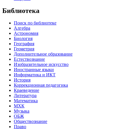
Библиотека
Поиск по библиотеке
Алгебра
Астрономия
Биология
География
Геометрия
Дополнительное образование
Естествознание
Изобразительное искусство
Иностранные языки
Информатика и ИКТ
История
Коррекционная педагогика
Краеведение
Литература
Математика
МХК
Музыка
ОБЖ
Обществознание
Право