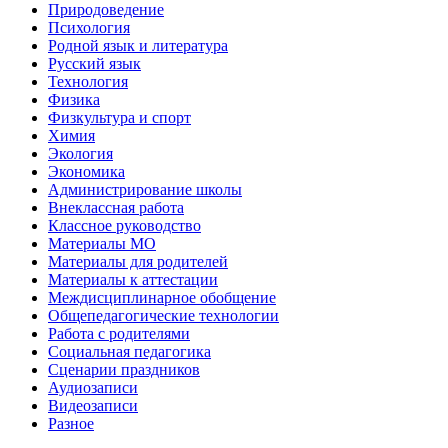
Природоведение
Психология
Родной язык и литература
Русский язык
Технология
Физика
Физкультура и спорт
Химия
Экология
Экономика
Администрирование школы
Внеклассная работа
Классное руководство
Материалы МО
Материалы для родителей
Материалы к аттестации
Междисциплинарное обобщение
Общепедагогические технологии
Работа с родителями
Социальная педагогика
Сценарии праздников
Аудиозаписи
Видеозаписи
Разное