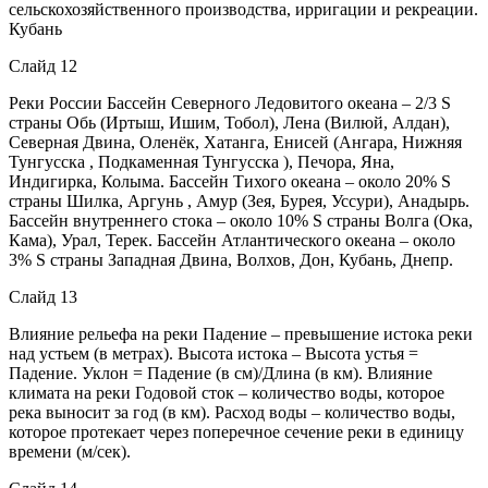
сельскохозяйственного производства, ирригации и рекреации.
Кубань
Слайд 12
Реки России Бассейн Северного Ледовитого океана – 2/3 S
страны Обь (Иртыш, Ишим, Тобол), Лена (Вилюй, Алдан),
Северная Двина, Оленёк, Хатанга, Енисей (Ангара, Нижняя
Тунгусска , Подкаменная Тунгусска ), Печора, Яна,
Индигирка, Колыма. Бассейн Тихого океана – около 20% S
страны Шилка, Аргунь , Амур (Зея, Бурея, Уссури), Анадырь.
Бассейн внутреннего стока – около 10% S страны Волга (Ока,
Кама), Урал, Терек. Бассейн Атлантического океана – около
3% S страны Западная Двина, Волхов, Дон, Кубань, Днепр.
Слайд 13
Влияние рельефа на реки Падение – превышение истока реки
над устьем (в метрах). Высота истока – Высота устья =
Падение. Уклон = Падение (в см)/Длина (в км). Влияние
климата на реки Годовой сток – количество воды, которое
река выносит за год (в км). Расход воды – количество воды,
которое протекает через поперечное сечение реки в единицу
времени (м/сек).