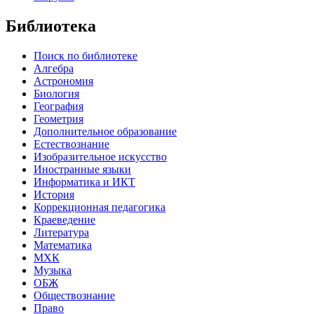
Библиотека
Поиск по библиотеке
Алгебра
Астрономия
Биология
География
Геометрия
Дополнительное образование
Естествознание
Изобразительное искусство
Иностранные языки
Информатика и ИКТ
История
Коррекционная педагогика
Краеведение
Литература
Математика
МХК
Музыка
ОБЖ
Обществознание
Право