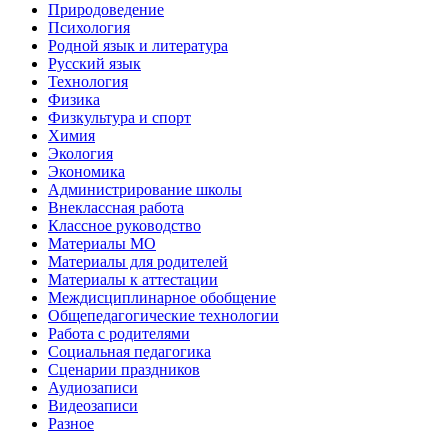
Природоведение
Психология
Родной язык и литература
Русский язык
Технология
Физика
Физкультура и спорт
Химия
Экология
Экономика
Администрирование школы
Внеклассная работа
Классное руководство
Материалы МО
Материалы для родителей
Материалы к аттестации
Междисциплинарное обобщение
Общепедагогические технологии
Работа с родителями
Социальная педагогика
Сценарии праздников
Аудиозаписи
Видеозаписи
Разное