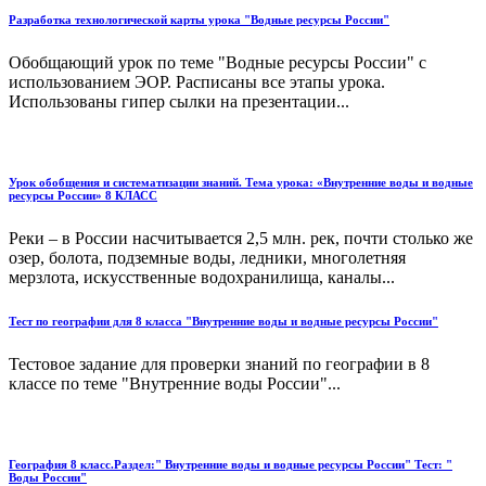
Разработка технологической карты урока "Водные ресурсы России"
Обобщающий урок по теме "Водные ресурсы России" с
использованием ЭОР. Расписаны все этапы урока.
Использованы гипер сылки на презентации...
Урок обобщения и систематизации знаний. Тема урока: «Внутренние воды и водные
ресурсы России» 8 КЛАСС
Реки – в России насчитывается 2,5 млн. рек, почти столько же
озер, болота, подземные воды, ледники, многолетняя
мерзлота, искусственные водохранилища, каналы...
Тест по географии для 8 класса "Внутренние воды и водные ресурсы России"
Тестовое задание для проверки знаний по географии в 8
классе по теме "Внутренние воды России"...
География 8 класс.Раздел:" Внутренние воды и водные ресурсы России" Тест: "
Воды России"