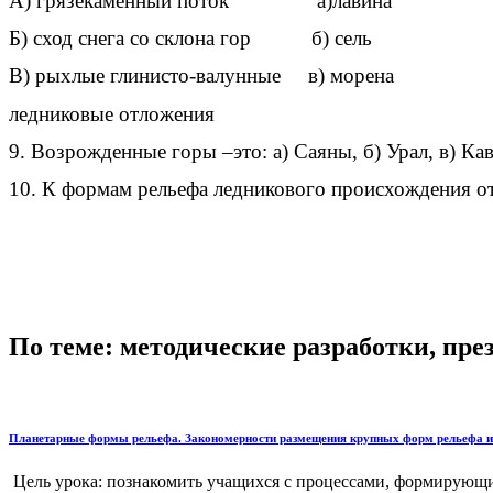
А) грязекаменный поток а)лавина
Б) сход снега со склона гор б) сель
В) рыхлые глинисто-валунные в) морена
ледниковые отложения
9. Возрожденные горы –это: а) Саяны, б) Урал, в) Кав
10. К формам рельефа ледникового происхождения отн
По теме: методические разработки, пр
Планетарные формы рельефа. Закономерности размещения крупных форм рельефа и
Цель урока: познакомить учащихся с процессами, формирующи