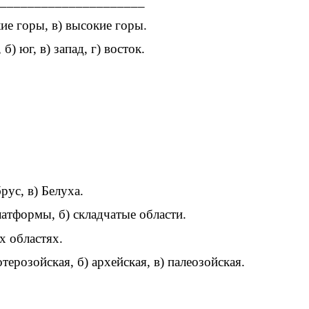
_______________________
кие горы, в) высокие горы.
) юг, в) запад, г) восток.
рус, в) Белуха.
латформы, б) складчатые области.
х областях.
терозойская, б) архейская, в) палеозойская.