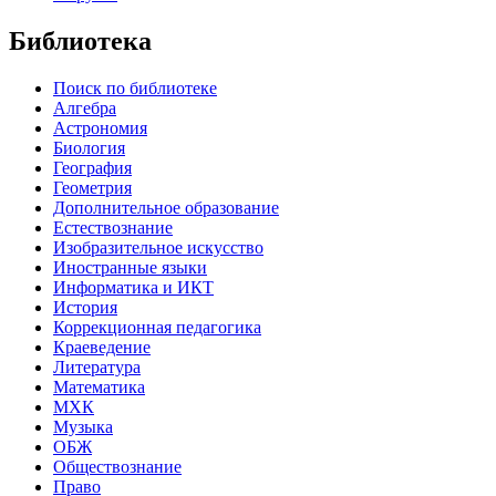
Библиотека
Поиск по библиотеке
Алгебра
Астрономия
Биология
География
Геометрия
Дополнительное образование
Естествознание
Изобразительное искусство
Иностранные языки
Информатика и ИКТ
История
Коррекционная педагогика
Краеведение
Литература
Математика
МХК
Музыка
ОБЖ
Обществознание
Право