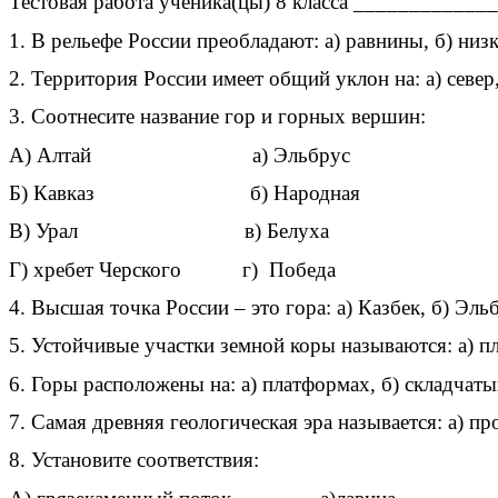
Тестовая работа ученика(цы) 8 класса ___________
1. В рельефе России преобладают: а) равнины, б) низ
2. Территория России имеет общий уклон на: а) север, б
3. Соотнесите название гор и горных вершин:
А) Алтай а) Эльбрус
Б) Кавказ б) Народная
В) Урал в) Белуха
Г) хребет Черского г) Победа
4. Высшая точка России – это гора: а) Казбек, б) Эльб
5. Устойчивые участки земной коры называются: а) п
6. Горы расположены на: а) платформах, б) складчаты
7. Самая древняя геологическая эра называется: а) про
8. Установите соответствия: