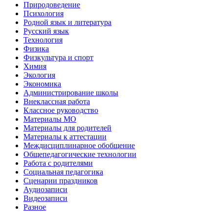
Природоведение
Психология
Родной язык и литература
Русский язык
Технология
Физика
Физкультура и спорт
Химия
Экология
Экономика
Администрирование школы
Внеклассная работа
Классное руководство
Материалы МО
Материалы для родителей
Материалы к аттестации
Междисциплинарное обобщение
Общепедагогические технологии
Работа с родителями
Социальная педагогика
Сценарии праздников
Аудиозаписи
Видеозаписи
Разное