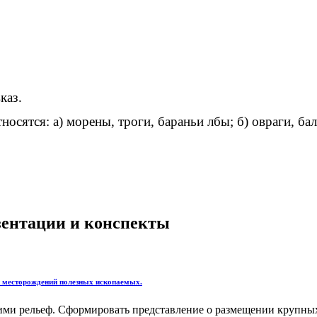
каз.
осятся: а) морены, троги, бараньи лбы; б) овраги, ба
езентации и конспекты
 месторождений полезных ископаемых.
ми рельеф. Сформировать представление о размещении крупных 