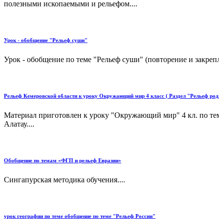
полезными ископаемыми и рельефом....
Урок - обобщение "Рельеф суши"
Урок - обобщение по теме "Рельеф суши" (повторение и закрепл
Рельеф Кемеровской области к уроку Окружающий мир 4 класс ( Раздел "Рельеф род
Материал приготовлен к уроку "Окружающий мир" 4 кл. по тем
Алатау....
Обобщение по темам «ФГП и рельеф Евразии»
Сингапурская методика обучения....
урок географии по теме обобщение по теме "Рельеф России"