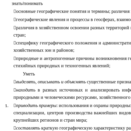
знать/понимать
основные географические понятия и термины; различия
географические явления и процессы в геосферах, взаимо
различия в хозяйственном освоении разных территорий
стран;
специфику географического положения и административ
хозяйственных зон и районов;
природные и антропогенные причины возникновения ге
стихийных природных и техногенных явлений;
Уметь
выделять, описывать и объяснять
существенные признак
находить
в разных источниках и анализировать инф
природными и человеческими ресурсами, хозяйственного 
приводить примеры
: использования и охраны природны
специализации, центров производства важнейших видов
крупнейших регионов и стран мира;
составлять
краткую географическую характеристику ра