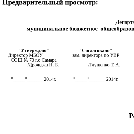
Предварительный просмотр:
Департ
муниципальное бюджетное общеобразова
"Утверждаю"
"Согласовано"
Директор МБОУ
зам. директора по УВР
СОШ № 73 г.о.Самара
________/Дрожджа Н. Б.
_______/Глущенко Т. А.
"_____"_______2014г.
"_____"_______2014г.
Р