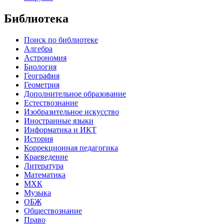
Библиотека
Поиск по библиотеке
Алгебра
Астрономия
Биология
География
Геометрия
Дополнительное образование
Естествознание
Изобразительное искусство
Иностранные языки
Информатика и ИКТ
История
Коррекционная педагогика
Краеведение
Литература
Математика
МХК
Музыка
ОБЖ
Обществознание
Право