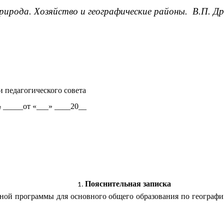
ирода. Хозяйство и географические районы. В.П. Дро
и педагогического совета
 _____от «___» ____20__
Пояснительная записка
рной программы для основного общего образования по географи