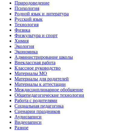
Природоведение
Психология
Родной язык и литература
Русский язык
Технология
Физика
Физкультура и спорт
Химия
Экология
Экономика
Администрирование школы
Внеклассная работа
Классное руководство
Материалы МО
Материалы для родителей
Материалы к аттестации
Междисциплинарное обобщение
Общепедагогические технологии
Работа с родителями
Социальная педагогика
Сценарии праздников
Аудиозаписи
Видеозаписи
Разное