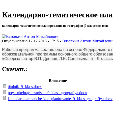
Календарно-тематическое пла
календарно-тематическое планирование по географии (9 класс) по теме
Опубликовано 12.12.2015 - 17:15 -
Вязовкин Антон Михайлови
Рабочая программа составлена на основе Федерального г
образовательной программы основного общего образован
«Сферы», автор В.П. Дронов, Л.Е. Савельева, 5 – 9 классы
Скачать:
Вложение
titulnik_9_klass.docx
poyasnitelnaya_zapiska_9_klass_geografiya.docx
kalendarno-tematicheskoe_planirovanie_9_klass_geografiya.docx