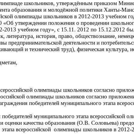
мпиаде школьников, утверждённым приказом Министе
амента образования и молодёжной политики Ханты-Ман
йской олимпиады школьников в 2012-2013 учебном год
90 «Об утверждении положения о проведении школьног
2013 учебном году», с 15.11. 2012 по 15.12.2012 был
ык, литература, история, право, обществознание, неме
овы предпринимательской деятельности и потребительс
живающий и технический труд), физическая культура,
дметам,
 всероссийской олимпиады школьников согласно прило
ероссийской олимпиады школьников согласно приложен
награждения победителей муниципального этапа всеро
 победителей муниципального этапа всероссийской о
ценки качества образования (О.В. Соловьева) пред
 этапа всероссийской олимпиады школьников в 2012-2