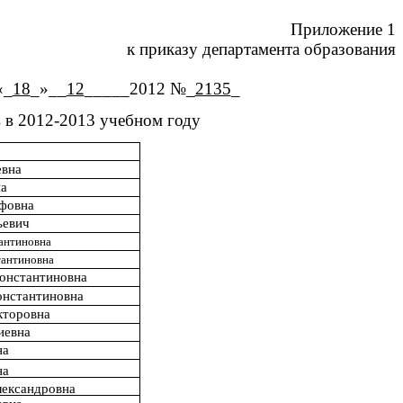
Приложение 1
к приказу департамента образования
_
18
_»__
12
_____2012 №_
2135
_
 в 2012-2013 учебном году
евна
на
уфовна
ьевич
антиновна
тантиновна
онстантиновна
онстантиновна
кторовна
иевна
на
на
лександровна