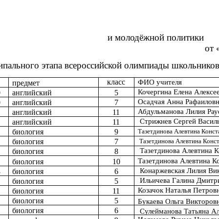
лодёжной политики
т «
ипального этапа всероссийской олимпиады школьников
класс
ФИО учителя
предмет
Кочергина Елена Алексе
0
английский
5
Осадчая Анна Рафаилов
0
английский
7
Абдульманова Лилия Ра
английский
11
Стрижнев Сергей Васил
английский
11
биология
9
Тазетдинова Алевтина Конст
биология
7
Тазетдинова Алевтина Конс
Тазетдинова Алевтина К
биология
8
Тазетдинова Алевтина К
биология
10
Конаржевская Лилия Ви
3
биология
6
Ильичева Галина Дмитр
биология
5
Козачок Наталья Петров
биология
11
биология
5
Букаева Ольга Викторов
биология
6
Сулейманова Татьяна А