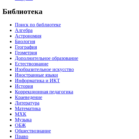
Библиотека
Поиск по библиотеке
Алгебра
Астрономия
Биология
География
Геометрия
Дополнительное образование
Естествознание
Изобразительное искусство
Иностранные языки
Информатика и ИКТ
История
Коррекционная педагогика
Краеведение
Литература
Математика
МХК
Музыка
ОБЖ
Обществознание
Право