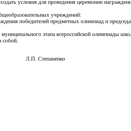
оздать условия для проведения
церемонии награждени
бщеобразовательных учреждений:
раждения победителей предметных олимпиад и председ
 муниципального этапа всероссийской олимпиады школ
а собой.
а Л.П. Степаненко