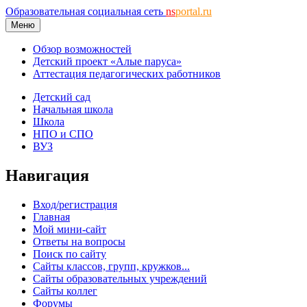
Образовательная социальная сеть
ns
portal.ru
Меню
Обзор возможностей
Детский проект «Алые паруса»
Аттестация педагогических работников
Детский сад
Начальная школа
Школа
НПО и СПО
ВУЗ
Навигация
Вход/регистрация
Главная
Мой мини-сайт
Ответы на вопросы
Поиск по сайту
Сайты классов, групп, кружков...
Сайты образовательных учреждений
Сайты коллег
Форумы