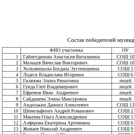
и мо
о
Состав победителей муниц
ФИО участника
ОУ
1
Гайнетдинова Анастасия Витальевна
СОШ 1
2
Мальцев Вячеслав Викторович
СОШ 1
3
Хольэвиньска Богдана Эугенюшевна
СОШ 5
4
Лодеск Владислава Игоревна
СОШ 6
5
Гилязова Элина Ринатовна
лицей
6
Гунда Глеб Владимирович
лицей
7
Ефремов Иван Андреевич
лицей
8
Сайдашева Элина Мансуровна
лицей
9
Андоськин Даниил Алексеевич
СОШ 1
10
Шимельфених Андрей Романович
СОШ 2
11
Макеева Ольга Александровна
СОШ 5
12
Алферова Екатерина Артемовна
СОШ 6
13
Живаев Николай Андреевич
СОШ 9