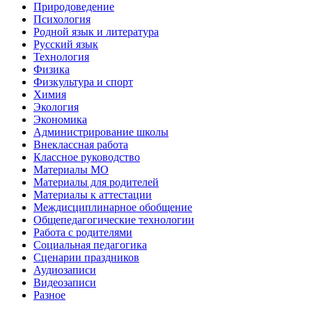
Природоведение
Психология
Родной язык и литература
Русский язык
Технология
Физика
Физкультура и спорт
Химия
Экология
Экономика
Администрирование школы
Внеклассная работа
Классное руководство
Материалы МО
Материалы для родителей
Материалы к аттестации
Междисциплинарное обобщение
Общепедагогические технологии
Работа с родителями
Социальная педагогика
Сценарии праздников
Аудиозаписи
Видеозаписи
Разное