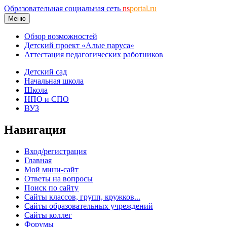
Образовательная социальная сеть
ns
portal.ru
Меню
Обзор возможностей
Детский проект «Алые паруса»
Аттестация педагогических работников
Детский сад
Начальная школа
Школа
НПО и СПО
ВУЗ
Навигация
Вход/регистрация
Главная
Мой мини-сайт
Ответы на вопросы
Поиск по сайту
Сайты классов, групп, кружков...
Сайты образовательных учреждений
Сайты коллег
Форумы