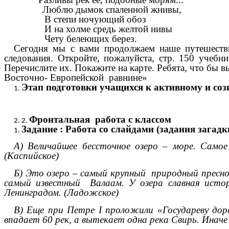
Люблю дымок спаленной жнивы,
В степи ночующий обоз
И на холме средь желтой нивы
Чету белеющих берез.
Сегодня мы с вами продолжаем наше путешеств
следования. Откройте, пожалуйста, стр. 150 учебн
Перечислите их. Покажите на карте. Ребята, что бы 
Восточно- Европейской равнине»
Этап подготовки учащихся к активному и соз
Фронтальная работа с классом
Задание : Работа со слайдами (задания загад
А) Величайшее бессточное озеро – море. Самое
(Каспийское)
Б) Это озеро – самый крупный природный преснов
самый известный Валаам. У озера славная исто
Ленинградом. (Ладожское)
В) Еще при Петре I проложили «Государеву доро
впадает 60 рек, а вытекает одна река Свирь. Иначе