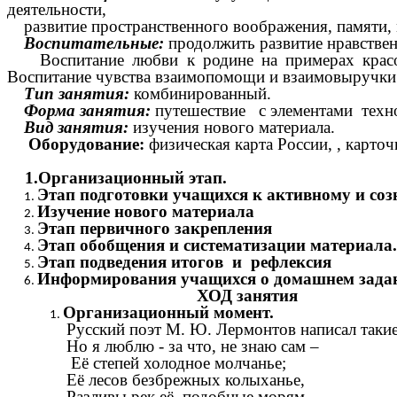
деятельности,
развитие пространственного воображения, памяти
Воспитательные:
продолжить развитие нравствен
Воспитание любви к родине на примерах крас
Воспитание чувства взаимопомощи и взаимовыручки
Тип занятия:
комбинированный.
Форма занятия:
путешествие с элементами техн
Вид занятия:
изучения нового материала.
Оборудование:
физическая карта России, , карто
1.Организационный этап.
Этап подготовки учащихся к активному и соз
Изучение нового материала
Этап первичного закрепления
Этап обобщения и систематизации материала.
Этап подведения итогов и рефлексия
Информирования учащихся о домашнем задан
ХОД занятия
Организационный момент.
Русский поэт М. Ю. Лермонтов написал таки
Но я люблю - за что, не знаю сам –
Её степей холодное молчанье;
Её лесов безбрежных колыханье,
Разливы рек её, подобные морям...