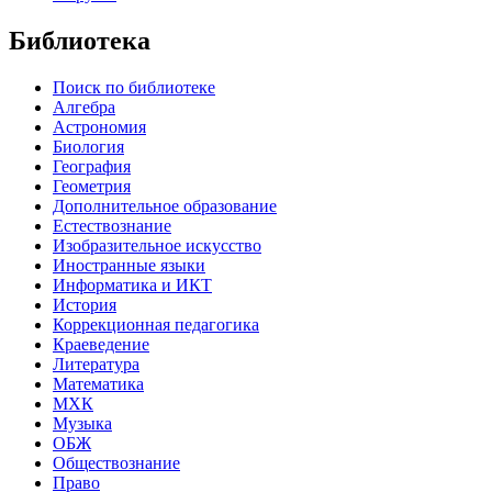
Библиотека
Поиск по библиотеке
Алгебра
Астрономия
Биология
География
Геометрия
Дополнительное образование
Естествознание
Изобразительное искусство
Иностранные языки
Информатика и ИКТ
История
Коррекционная педагогика
Краеведение
Литература
Математика
МХК
Музыка
ОБЖ
Обществознание
Право