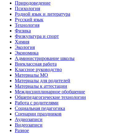
Природоведение
Психология
Родной язык и литература
Русский язык
Технология
Физика
Физкультура и спорт
Химия
Экология
Экономика
Администрирование школы
Внеклассная работа
Классное руководство
Материалы МО
Материалы для родителей
Материалы к аттестации
Междисциплинарное обобщение
Общепедагогические технологии
Работа с родителями
Социальная педагогика
Сценарии праздников
Аудиозаписи
Видеозаписи
Разное