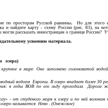
ие по просторам Русской равнины
.
Но для этого н
ика и найдите карту - схему России (рис. 83), на 
вы могли рассказать инностранцам о границе России?
идательному усвоению материала.
ки озера)
 крупное в мире. Оно заполнено солоноватой водой
одный водоем Европы. В озеро впадает более 30 рек
рия: в годы ВОВ по его льду проходила Дорога ж
гу» - от студеного моря к озеру и по ней волоком 
 озеро называется Нево . (Онежское)