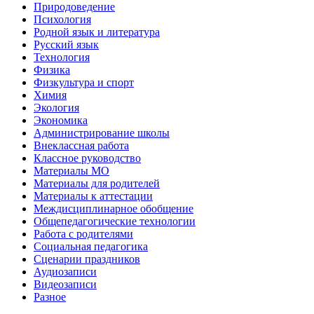
Природоведение
Психология
Родной язык и литература
Русский язык
Технология
Физика
Физкультура и спорт
Химия
Экология
Экономика
Администрирование школы
Внеклассная работа
Классное руководство
Материалы МО
Материалы для родителей
Материалы к аттестации
Междисциплинарное обобщение
Общепедагогические технологии
Работа с родителями
Социальная педагогика
Сценарии праздников
Аудиозаписи
Видеозаписи
Разное