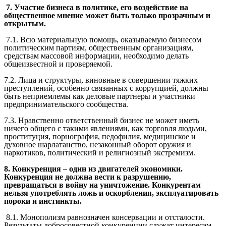
7. Участие бизнеса в политике, его воздействие на
общественное мнение может быть только прозрачным и
открытым.
7.1. Всю материальную помощь, оказываемую бизнесом
политическим партиям, общественным организациям,
средствам массовой информации, необходимо делать
общеизвестной и проверяемой.
7.2. Лица и структуры, виновные в совершении тяжких
преступлений, особенно связанных с коррупцией, должны
быть неприемлемы как деловые партнеры и участники
предпринимательского сообщества.
7.3. Нравственно ответственный бизнес не может иметь
ничего общего с такими явлениями, как торговля людьми,
проституция, порнография, педофилия, медицинское и
духовное шарлатанство, незаконный оборот оружия и
наркотиков, политический и религиозный экстремизм.
8. Конкуренция – один из двигателей экономики.
Конкуренция не должна вести к разрушению,
превращаться в войну на уничтожение. Конкурентам
нельзя употреблять ложь и оскорбления, эксплуатировать
пороки и инстинкты.
8.1. Монополизм равнозначен консервации и отсталости.
Результаты добросовестной конкуренции служат интересам