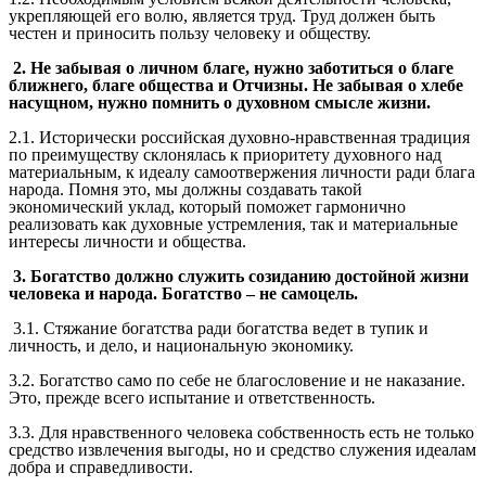
укрепляющей его волю, является труд. Труд должен быть
честен и приносить пользу человеку и обществу.
2. Не забывая о личном благе, нужно заботиться о благе
ближнего, благе общества и Отчизны. Не забывая о хлебе
насущном, нужно помнить о духовном смысле жизни.
2.1. Исторически российская духовно-нравственная традиция
по преимуществу склонялась к приоритету духовного над
материальным, к идеалу самоотвержения личности ради блага
народа. Помня это, мы должны создавать такой
экономический уклад, который поможет гармонично
реализовать как духовные устремления, так и материальные
интересы личности и общества.
3. Богатство должно служить созиданию достойной жизни
человека и народа. Богатство – не самоцель.
3.1. Стяжание богатства ради богатства ведет в тупик и
личность, и дело, и национальную экономику.
3.2. Богатство само по себе не благословение и не наказание.
Это, прежде всего испытание и ответственность.
3.3. Для нравственного человека собственность есть не только
средство извлечения выгоды, но и средство служения идеалам
добра и справедливости.