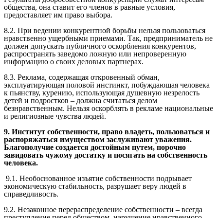
общества, она ставит его членов в равные условия,
предоставляет им право выбора.
8.2. При ведении конкурентной борьбы нельзя пользоваться
нравственно ущербными приемами. Так, предприниматель не
должен допускать публичного оскорбления конкурентов,
распространять заведомо ложную или непроверенную
информацию о своих деловых партнерах.
8.3. Реклама, содержащая откровенный обман,
эксплуатирующая половой инстинкт, побуждающая человека
к пьянству, курению, использующая душевную незрелость
детей и подростков – должна считаться делом
безнравственным. Нельзя оскорблять в рекламе национальные
и религиозные чувства людей.
9. Институт собственности, право владеть, пользоваться и
распоряжаться имуществом заслуживают уважения.
Благополучие создается достойным путем, порочно
завидовать чужому достатку и посягать на собственность
человека.
9.1. Необоснованное изъятие собственности подрывает
экономическую стабильность, разрушает веру людей в
справедливость.
9.2. Незаконное перераспределение собственности – всегда
преступление перед обществом, нарушение нравственного