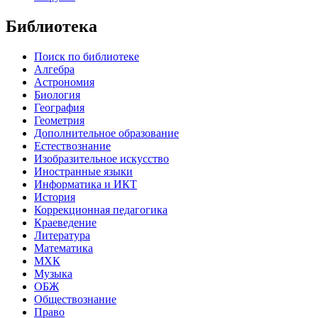
Библиотека
Поиск по библиотеке
Алгебра
Астрономия
Биология
География
Геометрия
Дополнительное образование
Естествознание
Изобразительное искусство
Иностранные языки
Информатика и ИКТ
История
Коррекционная педагогика
Краеведение
Литература
Математика
МХК
Музыка
ОБЖ
Обществознание
Право