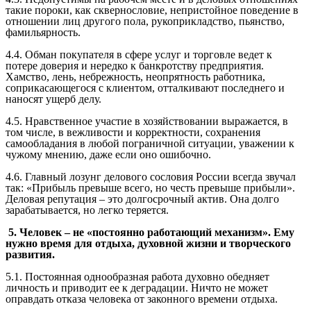
такие пороки, как сквернословие, непристойное поведение в
отношении лиц другого пола, рукоприкладство, пьянство,
фамильярность.
4.4. Обман покупателя в сфере услуг и торговле ведет к
потере доверия и нередко к банкротству предприятия.
Хамство, лень, небрежность, неопрятность работника,
соприкасающегося с клиентом, отталкивают последнего и
наносят ущерб делу.
4.5. Нравственное участие в хозяйствовании выражается, в
том числе, в вежливости и корректности, сохранения
самообладания в любой пограничной ситуации, уважении к
чужому мнению, даже если оно ошибочно.
4.6. Главный лозунг делового сословия России всегда звучал
так: «Прибыль превыше всего, но честь превыше прибыли».
Деловая репутация – это долгосрочный актив. Она долго
зарабатывается, но легко теряется.
5. Человек – не «постоянно работающий механизм». Ему
нужно время для отдыха, духовной жизни и творческого
развития.
5.1. Постоянная однообразная работа духовно обедняет
личность и приводит ее к деградации. Ничто не может
оправдать отказа человека от законного времени отдыха.