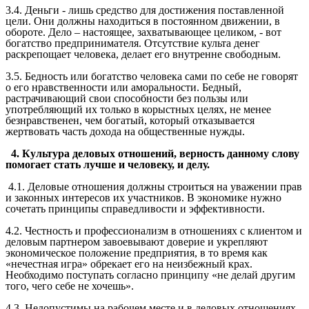
3.4. Деньги - лишь средство для достижения поставленной
цели. Они должны находиться в постоянном движении, в
обороте. Дело – настоящее, захватывающее целиком, - вот
богатство предпринимателя. Отсутствие культа денег
раскрепощает человека, делает его внутренне свободным.
3.5. Бедность или богатство человека сами по себе не говорят
о его нравственности или аморальности. Бедный,
растрачивающий свои способности без пользы или
употребляющий их только в корыстных целях, не менее
безнравственен, чем богатый, который отказывается
жертвовать часть дохода на общественные нужды.
4. Культура деловых отношений, верность данному слову
помогает стать лучше и человеку, и делу.
4.1. Деловые отношения должны строиться на уважении прав
и законных интересов их участников. В экономике нужно
сочетать принципы справедливости и эффективности.
4.2. Честность и профессионализм в отношениях с клиентом и
деловым партнером завоевывают доверие и укрепляют
экономическое положение предприятия, в то время как
«нечестная игра» обрекает его на неизбежный крах.
Необходимо поступать согласно принципу «не делай другим
того, чего себе не хочешь».
4.3. Недопустимы на рабочем месте и в деловых отношениях