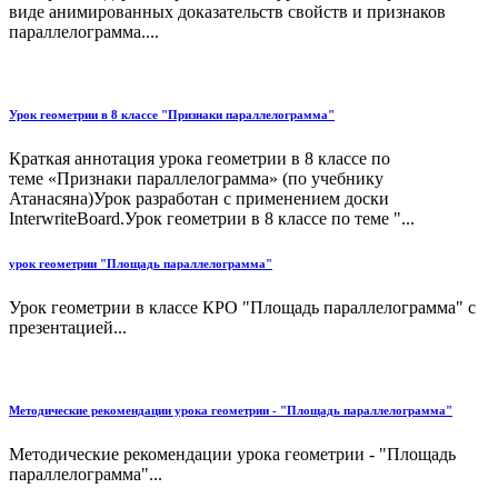
виде анимированных доказательств свойств и признаков
параллелограмма....
Урок геометрии в 8 классе "Признаки параллелограмма"
Краткая аннотация урока геометрии в 8 классе по
теме «Признаки параллелограмма» (по учебнику
Атанасяна)Урок разработан с применением доски
InterwriteBoard.Урок геометрии в 8 классе по теме "...
урок геометрии "Площадь параллелограмма"
Урок геометрии в классе КРО "Площадь параллелограмма" с
презентацией...
Методические рекомендации урока геометрии - "Площадь параллелограмма"
Методические рекомендации урока геометрии - "Площадь
параллелограмма"...