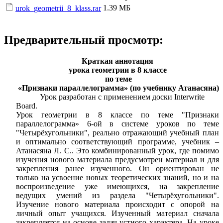
1.39 МБ
urok_geometrii_8_klass.rar
Предварительный просмотр:
Краткая аннотация
урока геометрии в 8 классе
по теме
«Признаки параллелограмма» (по учебнику Атанасяна)
Урок разработан с применением доски Interwrite
Board.
Урок геометрии в 8 классе по теме "Признаки
параллелограмма» 6-ой в системе уроков по теме
"Четырёхугольники", реально отражающий учебный план
и оптимально соответствующий программе, учебник –
Атанасяна Л. С.. Это комбинированный урок, где помимо
изучения нового материала предусмотрен материал и для
закрепления ранее изученного. Он ориентирован не
только на усвоение новых теоретических знаний, но и на
воспроизведение уже имеющихся, на закрепление
ведущих умений из раздела "Четырёхугольники".
Изучение нового материала происходит с опорой на
личный опыт учащихся. Изученный материал сначала
закрепляется на основе задач устного характера. На уроке