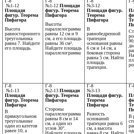
Г-8
Г-8
Г-8
№1-12
№1-12
Площади
№3-12
№
Площади
фигур. Теорема
Площади фигур.
П
фигур. Теорема
Пифагора
Теорема
фи
Пифагора
Пифагора
Те
Высоты
П
Высота
параллелограмма
В
Ст
равностороннего
равны 12 см и 9
равнобедренной
ро
треугольника
см, а его площадь
трапеции
90
равна 7. Найдите
равны 36 см².
основания равны
ди
его площадь.
Найдите площадь
6 см и 14 см, а
ра
параллелограмма
боковая сторона
На
равна 5 см. Найти
пл
площадь
ро
трапеции.
Г-8
Г-8
Г-8
№1-13
№2-13
Площади
№3-13
№
Площади
фигур. Теорема
Площади фигур.
П
фигур. Теорема
Пифагора
Теорема
фи
Пифагора
Пифагора
Те
Стороны
П
В
параллелограмма
Разность
прямоугольном
В 
равны 8 см и 14
оснований
треугольнике
ст
см, а один из
трапеции равна 6
один из катетов
ра
углов 30°.
см, а высота
равен 10, а
од
Найдите площадь
равна 8 см. Найти