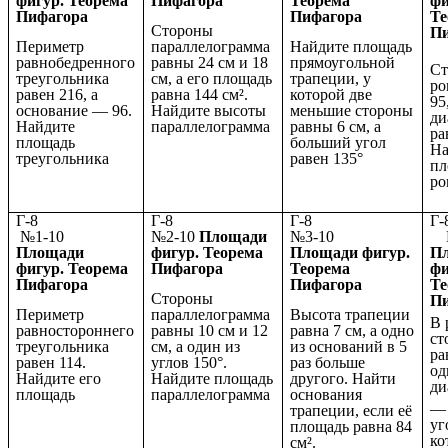
фигур. Теорема
Пифагора
Теорема
фи
Пифагора
Пифагора
Те
Стороны
П
Периметр
параллелограмма
Найдите площадь
равнобедренного
равны 24 см и 18
прямоугольной
Ст
треугольника
см, а его площадь
трапеции, у
ро
равен 216, а
равна 144 см².
которой две
95
основание — 96.
Найдите высоты
меньшие стороны
ди
Найдите
параллелограмма
равны 6 см, а
ра
площадь
больший угол
На
треугольника
равен 135°
пл
ро
Г-8
Г-8
Г-8
№1-10
№2-10
Площади
№3-10
№
Площади
фигур. Теорема
Площади фигур.
П
фигур. Теорема
Пифагора
Теорема
фи
Пифагора
Пифагора
Те
Стороны
П
Периметр
параллелограмма
Высота трапеции
В 
равностороннего
равны 10 см и 12
равна 7 см, а одно
ст
треугольника
см, а один из
из оснований в 5
ра
равен 114.
углов 150°.
раз больше
од
Найдите его
Найдите площадь
другого. Найти
ди
площадь
параллелограмма
основания
трапеции, если её
уг
площадь равна 84
ко
см².