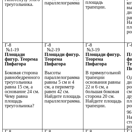
площадь
ко
параллелограмма
треугольника.
трапеции.
вы
ди
ра
На
пл
ро
Г-8
Г-8
Г-8
№1-19
№2-19
№3-19
№
Площади
Площади фигур.
Площади фигур.
П
фигур. Теорема
Теорема
Теорема
фи
Пифагора
Пифагора
Пифагора
Те
П
Боковая сторона
Высоты
В прямоугольной
равнобедренного
параллелограмма
трапеции
Од
треугольника
равны 5 см и 4
основания равны
ди
равна 15 см, а
см, а периметр
22 и 6 см, а
ро
основание 24 см.
равен 42 см.
большая боковая
см
Чему равна
Найдите площадь
сторона 20 см.
др
площадь
параллелограмма.
Найдите площадь
пл
треугольника?
трапеции.
ро
96
На
ст
ро
Г-8
Г-8
Г-8