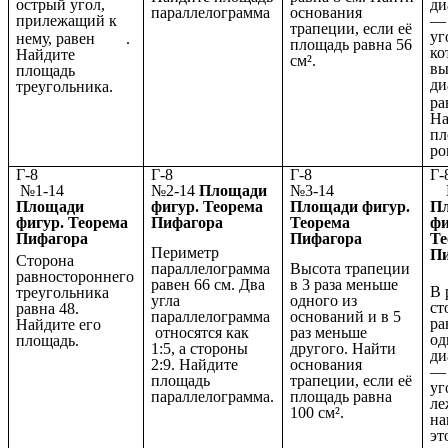
острый угол,
ди
параллелограмма
основания
прилежащий к
— 
трапеции, если её
уг
нему, равен
.
площадь равна 56
ко
Найдите
см².
вы
площадь
ди
треугольника.
ра
На
пл
ро
Г-8
Г-8
Г-8
№1-14
№2-14
Площади
№3-14
№
Площади
фигур. Теорема
Площади фигур.
П
фигур. Теорема
Пифагора
Теорема
фи
Пифагора
Пифагора
Те
Периметр
П
Сторона
параллелограмма
Высота трапеции
равностороннего
равен 66 см. Два
в 3 раза меньше
В 
треугольника
угла
одного из
ст
равна 48.
параллелограмма
оснований и в 5
ра
Найдите его
относятся как
раз меньше
од
площадь.
1:5, а стороны
другого. Найти
ди
2:9. Найдите
основания
— 
площадь
трапеции, если её
уг
параллелограмма.
площадь равна
л
100 см².
на
эт