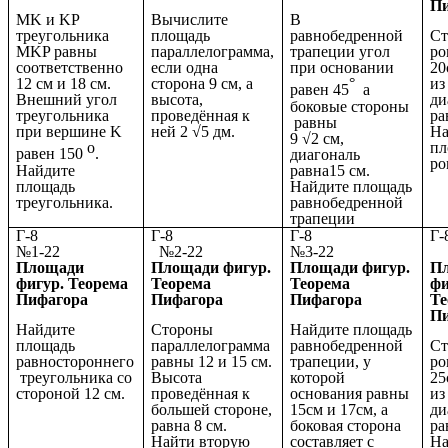
П
MK и KP
Вычислите
В
треугольника
площадь
равнобедренной
Ст
MKP равны
параллелограмма,
трапеции угол
ро
соответственно
если одна
при основании
20
12 см и 18 см.
сторона 9 см, а
°
из
равен 45
а
Внешний угол
высота,
ди
боковые стороны
треугольника
проведённая к
ра
равны
при вершине K
ней 2 √5 дм.
На
9 √2 см,
о
пл
равен 150
.
диагональ
ро
Найдите
равна15 см.
площадь
Найдите площадь
треугольника.
равнобедренной
трапеции
Г-8
Г-8
Г-8
№1-22
№2-22
№3-22
№
Площади
Площади фигур.
Площади фигур.
П
фигур. Теорема
Теорема
Теорема
фи
Пифагора
Пифагора
Пифагора
Те
П
Найдите
Стороны
Найдите площадь
площадь
параллелограмма
равнобедренной
Ст
равностороннего
равны 12 и 15 см.
трапеции, у
ро
треугольника со
Высота
которой
25
стороной 12 см.
проведённая к
основания равны
из
большей стороне,
15см и 17см, а
ди
равна 8 см.
боковая сторона
ра
Найти вторую
составляет с
На