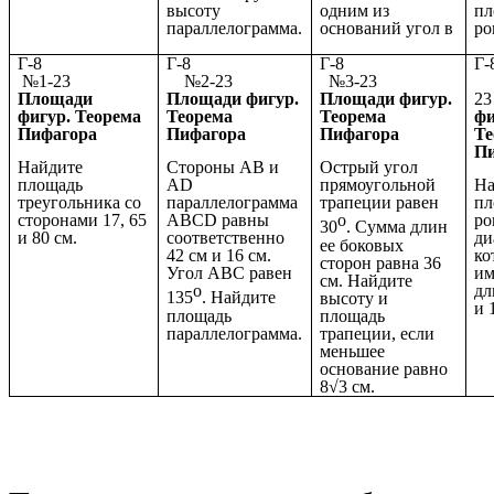
высоту
одним из
пл
параллелограмма.
оснований угол в
ро
Г-8
Г-8
Г-8
№1-23
№2-23
№3-23
Площади
Площади фигур.
Площади фигур.
2
фигур. Теорема
Теорема
Теорема
фи
Пифагора
Пифагора
Пифагора
Те
П
Найдите
Стороны AB и
Острый угол
площадь
AD
прямоугольной
На
треугольника со
параллелограмма
трапеции равен
пл
сторонами 17, 65
ABCD равны
о
ро
30
. Сумма длин
и 80 см.
соответственно
ди
ее боковых
42 см и 16 см.
ко
сторон равна 36
Угол ABC равен
и
см. Найдите
о
дл
135
. Найдите
высоту и
и 
площадь
площадь
параллелограмма.
трапеции, если
меньшее
основание равно
8√3 см.