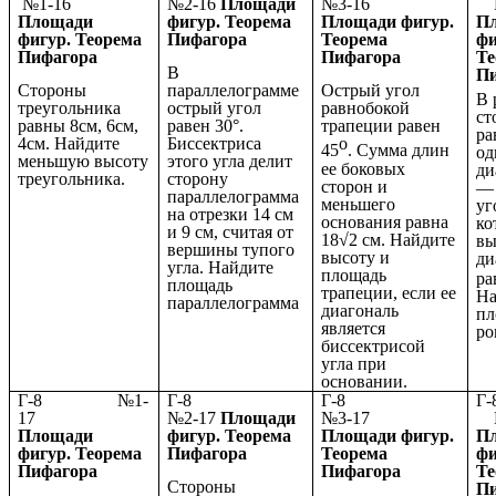
№1-16
№2-16
Площади
№3-16
№
Площади
фигур. Теорема
Площади фигур.
П
фигур. Теорема
Пифагора
Теорема
фи
Пифагора
Пифагора
Те
В
П
Стороны
параллелограмме
Острый угол
В 
треугольника
острый угол
равнобокой
ст
равны 8см, 6см,
равен 30°.
трапеции равен
ра
4см. Найдите
Биссектриса
о
45
. Сумма длин
од
меньшую высоту
этого угла делит
ее боковых
ди
треугольника.
сторону
сторон и
— 
параллелограмма
меньшего
уг
на отрезки 14 см
основания равна
ко
и 9 см, считая от
18√2 см. Найдите
вы
вершины тупого
высоту и
ди
угла. Найдите
площадь
ра
площадь
трапеции, если ее
На
параллелограмма
диагональ
пл
является
ро
биссектрисой
угла при
основании.
Г-8 №1-
Г-8
Г-8
17
№2-17
Площади
№3-17
№
Площади
фигур. Теорема
Площади фигур.
П
фигур. Теорема
Пифагора
Теорема
фи
Пифагора
Пифагора
Те
Стороны
П