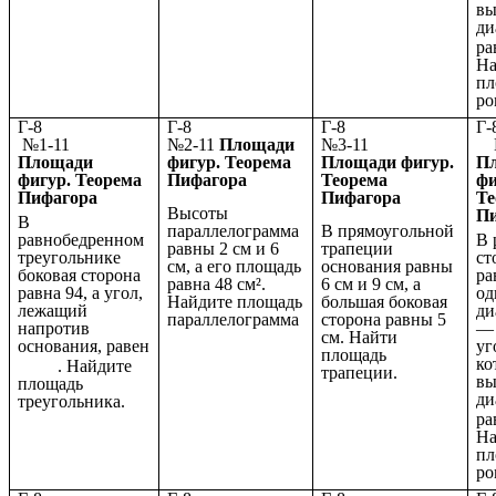
вы
ди
ра
На
пл
ро
Г-8
Г-8
Г-8
№1-11
№2-11
Площади
№3-11
№
Площади
фигур. Теорема
Площади фигур.
П
фигур. Теорема
Пифагора
Теорема
фи
Пифагора
Пифагора
Те
Высоты
П
В
параллелограмма
В прямоугольной
равнобедренном
В 
равны 2 см и 6
трапеции
треугольнике
ст
см, а его площадь
основания равны
боковая сторона
ра
равна 48 см².
6 см и 9 см, а
равна 94, а угол,
од
Найдите площадь
большая боковая
лежащий
ди
параллелограмма
сторона равны 5
напротив
— 
см. Найти
основания, равен
уг
площадь
ко
. Найдите
трапеции.
вы
площадь
ди
треугольника.
ра
На
пл
ро