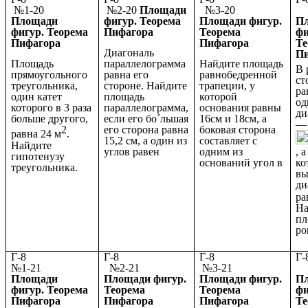
№1-20
№2-20
Площади
№3-20
№
Площади
фигур. Теорема
Площади фигур.
П
фигур. Теорема
Пифагора
Теорема
фи
Пифагора
Пифагора
Те
Диагональ
П
Площадь
параллелограмма
Найдите площадь
В 
прямоугольного
равна его
равнобедренной
ст
треугольника,
стороне. Найдите
трапеции, у
ра
один катет
площадь
которой
од
которого в 3 раза
параллелограмма,
основания равны
ди
больше другого,
если его бо´льшая
16см и 18см, а
—
2
его сторона равна
боковая сторона
равна 24 м
.
15,2 см, а один из
составляет с
Найдите
углов равен
одним из
, 
гипотенузу
оснований угол в
ко
треугольника.
вы
ди
ра
На
пл
ро
Г-8
Г-8
Г-8
№1-21
№2-21
№3-21
№
Площади
Площади фигур.
Площади фигур.
П
фигур. Теорема
Теорема
Теорема
фи
Пифагора
Пифагора
Пифагора
Те