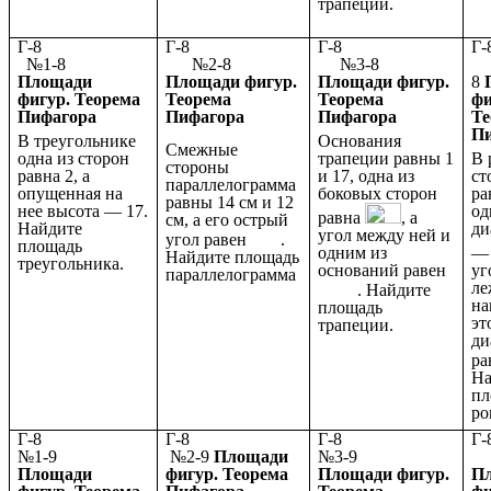
трапеции.
Г-8
Г-8
Г-8
№1-8
№2-8
№3-8
Площади
Площади фигур.
Площади фигур.
8
фигур. Теорема
Теорема
Теорема
фи
Пифагора
Пифагора
Пифагора
Те
П
В треугольнике
Основания
Смежные
одна из сторон
трапеции равны 1
В 
стороны
равна 2, а
и 17, одна из
ст
параллелограмма
опущенная на
боковых сторон
ра
равны 14 см и 12
нее высота — 17.
од
равна
, а
см, а его острый
Найдите
ди
угол между ней и
угол равен
.
площадь
одним из
Найдите площадь
треугольника.
оснований равен
уг
параллелограмма
л
. Найдите
на
площадь
эт
трапеции.
ди
ра
На
пл
ро
Г-8
Г-8
Г-8
№1-9
№2-9
Площади
№3-9
№
Площади
фигур. Теорема
Площади фигур.
П