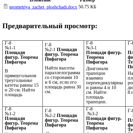
50.75 КБ
geometriya_zachet_ploshchadi.docx
Предварительный просмотр:
Г-8
Г-8
Г-8
№1-1
№3-1
№
№2-1
Площади
Площади
Площади фигур.
П
фигур. Теорема
фигур. Теорема
Теорема
фи
Пифагора
Пифагора
Пифагора
Те
П
Найти высоты
Диагонали
В
параллелограмма
трапеции
На
прямоугольном
со сторонами 10
взаимно
пл
треугольнике
и 6 см, если его
перпендикулярны
ро
катеты равны 15
площадь равна 30
и равны 4 и 10
ди
и 20 см. Найти
см.
см. Найти
8 
площадь
площадь
трапеции.
Г-8
Г-8
Г-8
№1-2
№3-2
№2-2
Площади
№
Площади
Площади фигур.
фигур. Теорема
П
фигур. Теорема
Теорема
Пифагора
фи
Пифагора
Пифагора
Те