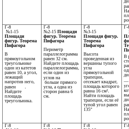
ди
ра
На
пл
ро
Г-8
Г-8
Г-8
№1-15
№2-15
Площади
№3-15
№
Площади
фигур. Теорема
Площади фигур.
П
фигур. Теорема
Пифагора
Теорема
фи
Пифагора
Пифагора
Те
Периметр
П
В
параллелограмма
Высота
В 
прямоугольном
равен 32 см.
проведенная из
ст
треугольнике
Найдите площадь
вершины тупого
ра
один из катетов
параллелограмма,
угла
од
равен 10, а угол,
если один из
прямоугольной
ди
лежащий
трапеции,
углов на
напротив него,
отсекает квадрат,
больше прямого
уг
площадь которого
равен
.
угла, а одна из
ко
равна 16 см².
Найдите
сторон равна 6
вы
Найти площадь
площадь
см.
ди
трапеции, если её
треугольника.
тупой угол равен
ра
135°
На
пл
ро
Г-8
Г-8
Г-8