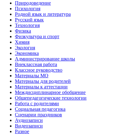
Природоведение
Психология
Родной язык и литература
Русский язык
Технология
Физика
Физкультура и спорт
Химия
Экология
Экономика
Администрирование школы
Внеклассная работа
Классное руководство
Материалы МО
Материалы для родителей
Материалы к аттестации
Междисциплинарное обобщение
Общепедагогические технологии
Работа с родителями
Социальная педагогика
Сценарии праздников
Аудиозаписи
Видеозаписи
Разное