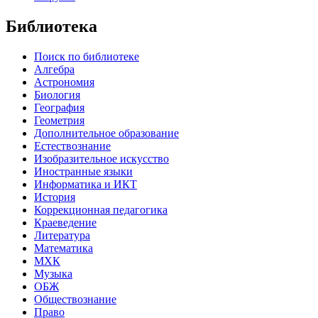
Библиотека
Поиск по библиотеке
Алгебра
Астрономия
Биология
География
Геометрия
Дополнительное образование
Естествознание
Изобразительное искусство
Иностранные языки
Информатика и ИКТ
История
Коррекционная педагогика
Краеведение
Литература
Математика
МХК
Музыка
ОБЖ
Обществознание
Право