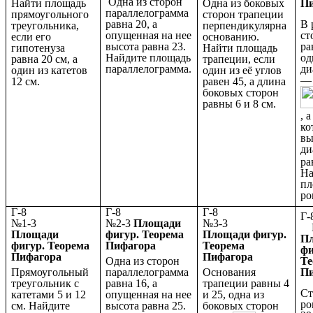
Одна из сторон
Найти площадь
Одна из боковых
П
параллелограмма
прямоугольного
сторон трапеции
равна 20, а
В 
треугольника,
перпендикулярна
опущенная на нее
ст
если его
основанию.
высота равна 23.
ра
гипотенуза
Найти площадь
Найдите площадь
од
равна 20 см, а
трапеции, если
параллелограмма.
ди
один из катетов
один из её углов
—
12 см.
равен 45, а длина
боковых сторон
равны 6 и 8 см.
, 
ко
вы
ди
ра
На
пл
ро
Г-8
Г-8
Г-8
№1-3
№2-3
Площади
№3-3
№
Площади
фигур. Теорема
Площади фигур.
П
фигур. Теорема
Пифагора
Теорема
фи
Пифагора
Пифагора
Одна из сторон
Те
Прямоугольный
параллелограмма
Основания
П
треугольник с
равна 16, а
трапеции равны 4
Ст
катетами 5 и 12
опущенная на нее
и 25, одна из
ро
см. Найдите
высота равна 25.
боковых сторон