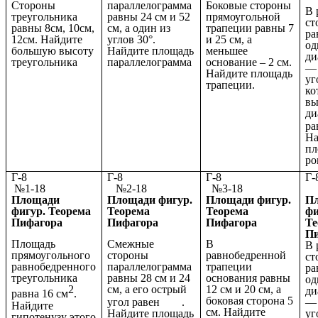
Стороны
параллелограмма
Боковые стороны
В 
треугольника
равны 24 см и 52
прямоугольной
ст
равны 8см, 10см,
см, а один из
трапеции равны 7
ра
12см. Найдите
углов 30°.
и 25 см, а
од
большую высоту
Найдите площадь
меньшее
ди
треугольника
параллелограмма
основание – 2 см.
— 
Найдите площадь
уг
трапеции.
ко
вы
ди
ра
На
пл
ро
Г-8
Г-8
Г-8
№1-18
№2-18
№3-18
№
Площади
Площади фигур.
Площади фигур.
П
фигур. Теорема
Теорема
Теорема
фи
Пифагора
Пифагора
Пифагора
Те
П
Площадь
Смежные
В
В 
прямоугольного
стороны
равнобедренной
ст
равнобедренного
параллелограмма
трапеции
ра
треугольника
равны 28 см и 24
основания равны
од
2
см, а его острый
12 см и 20 см, а
ди
равна 16 см
.
боковая сторона 5
— 
угол равен
.
Найдите
см. Найдите
уг
Найдите площадь
гипотенузу этого