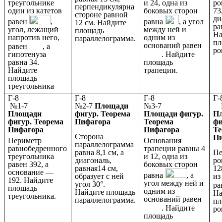
треугольнике
и 24, одна из
ро
перпендикулярна
один из катетов
боковых сторон
73
стороне равной
ди
равен
,
равна
, а угол
12 см. Найдите
ра
угол, лежащий
между ней и
площадь
На
напротив него,
одним из
параллелограмма.
пл
оснований равен
равен
, а
ро
гипотенуза
. Найдите
равна 34.
площадь
Найдите
трапеции.
площадь
треугольника
Г-8
Г-8
Г-8
№1-7
№2-7
Площади
№3-7
№
Площади
фигур. Теорема
Площади фигур.
П
фигур. Теорема
Пифагора
Теорема
фи
Пифагора
Пифагора
Те
Сторона
П
Периметр
Основания
параллелограмма
равнобедренного
трапеции равны 4
равна 8,1 см, а
Пе
треугольника
и 12, одна из
диагональ,
ро
равен 392, а
боковых сторон
равная14 см,
12
основание —
равна
, а
образует с ней
из
192. Найдите
угол между ней и
угол 30°.
ра
площадь
одним из
Найдите площадь
На
треугольника.
оснований равен
параллелограмма.
пл
. Найдите
ро
площадь