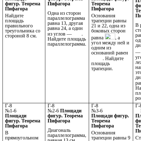
П
фигур. Теорема
Пифагора
Теорема
фи
Пифагора
Пифагора
Те
Одна из сторон
Найдите
Основания
П
параллелограмма
площадь
трапеции равны
равна 13, другая
В 
правильного
21 и 22, одна из
равна 24, а один
ст
треугольника со
боковых сторон
из углов —
.
ра
стороной 8 см.
равна
, а
Найдите площадь
од
угол между ней и
параллелограмма.
ди
одним из
оснований равен
уг
. Найдите
л
площадь
на
трапеции.
эт
ди
ра
На
пл
ро
Г-8
Г-8
Г-8
№1-6
№2-6
Площади
№3-6
№
Площади
фигур. Теорема
Площади фигур.
П
фигур. Теорема
Пифагора
Теорема
фи
Пифагора
Пифагора
Те
Диагональ
П
В
Основания
параллелограмма,
прямоугольном
трапеции равны 9
Ст
равная 13 см,