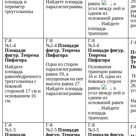
29
площадь и
Найдите площадь
равна
, а
ди
периметр
параллелограмма.
угол между ней и
ра
треугольника
одним из
На
оснований равен
пл
. Найдите
ро
площадь
трапеции.
Г-8
Г-8
Г-8
№1-4
№2-4
Площади
№3-4
№
Площади
фигур. Теорема
Площади фигур.
П
фигур. Теорема
Пифагора
Теорема
фи
Пифагора
Пифагора
Те
Одна из сторон
Найдите
Основания
П
параллелограмма
площадь
трапеции равны
равна 19, а
П
равнобедренного
16 и 18, одна из
опущенная на нее
ро
треугольника с
боковых сторон
высота равна 27.
28
боковой
равна
, а
Найдите площадь
уг
стороной 17 см и
угол между ней и
параллелограмма
основанием 16
одним из
На
см.
оснований равен
пл
. Найдите
ро
площадь
трапеции.
Г-8
Г-8
Г-8
№1-5
№2-5
Площади
№3-5
№
Площади
фигур. Теорема
Площади фигур.