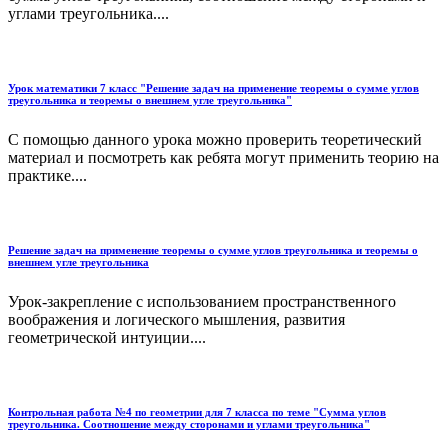
углами треугольника....
Урок математики 7 класс "Решение задач на применение теоремы о сумме углов
треугольника и теоремы о внешнем угле треугольника"
С помощью данного урока можно проверить теоретический
материал и посмотреть как ребята могут применить теорию на
практике....
Решение задач на применение теоремы о сумме углов треугольника и теоремы о
внешнем угле треугольника
Урок-закрепление с использованием пространственного
воображения и логического мышления, развития
геометрической интуиции....
Контрольная работа №4 по геометрии для 7 класса по теме "Сумма углов
треугольника. Соотношение между сторонами и углами треугольника"