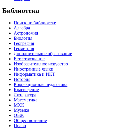
Библиотека
Поиск по библиотеке
Алгебра
Астрономия
Биология
География
Геометрия
Дополнительное образование
Естествознание
Изобразительное искусство
Иностранные языки
Информатика и ИКТ
История
Коррекционная педагогика
Краеведение
Литература
Математика
МХК
Музыка
ОБЖ
Обществознание
Право