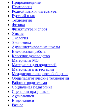
Природоведение
Психология
Родной язык и литература
Русский язык
Технология
Физика
Физкультура и спорт
Химия
Экология
Экономика
Администрирование школы
Внеклассная работа
Классное руководство
Материалы МО
Материалы для родителей
Материалы к аттестации
Междисциплинарное обобщение
Общепедагогические технологии
Работа с родителями
Социальная педагогика
Сценарии праздников
Аудиозаписи
Видеозаписи
Разное