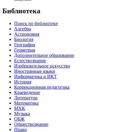
Библиотека
Поиск по библиотеке
Алгебра
Астрономия
Биология
География
Геометрия
Дополнительное образование
Естествознание
Изобразительное искусство
Иностранные языки
Информатика и ИКТ
История
Коррекционная педагогика
Краеведение
Литература
Математика
МХК
Музыка
ОБЖ
Обществознание
Право