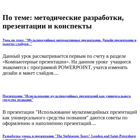
По теме: методические разработки,
презентации и конспекты
Урок по теме: "Мультимедийные интерактивные презентации. Дизайн презентации и
макеты слайдов. "
Данный урок рассматривается первым по счету в разделе
«Компьютерные презентации». На данном уроке учащиеся
знакомятся с программой POWERPOINT, учатся изменять
дизайн и макет слайдов....
Презентация "Использование мультимедийных презентаций как универсального
средства познания"
В презентации "Использование мультимедийных презентаций
как универсального средства познания" даются советы по
оформлению и наполнению презентаций....
Разработка урока и презентации "The Sightseeng Tours" London and Saint-Petersburg
c презентацией