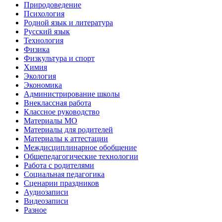
Природоведение
Психология
Родной язык и литература
Русский язык
Технология
Физика
Физкультура и спорт
Химия
Экология
Экономика
Администрирование школы
Внеклассная работа
Классное руководство
Материалы МО
Материалы для родителей
Материалы к аттестации
Междисциплинарное обобщение
Общепедагогические технологии
Работа с родителями
Социальная педагогика
Сценарии праздников
Аудиозаписи
Видеозаписи
Разное