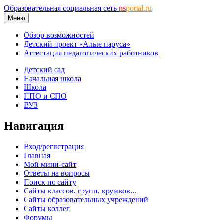
Образовательная социальная сеть
ns
portal.ru
Меню
Обзор возможностей
Детский проект «Алые паруса»
Аттестация педагогических работников
Детский сад
Начальная школа
Школа
НПО и СПО
ВУЗ
Навигация
Вход/регистрация
Главная
Мой мини-сайт
Ответы на вопросы
Поиск по сайту
Сайты классов, групп, кружков...
Сайты образовательных учреждений
Сайты коллег
Форумы