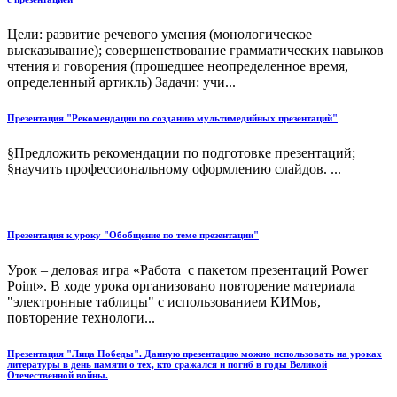
Цели: развитие речевого умения (монологическое
высказывание); совершенствование грамматических навыков
чтения и говорения (прошедшее неопределенное время,
определенный артикль) Задачи: учи...
Презентация "Рекомендации по созданию мультимедийных презентаций"
§Предложить рекомендации по подготовке презентаций;
§научить профессиональному оформлению слайдов. ...
Презентация к уроку "Обобщение по теме презентации"
Урок – деловая игра «Работа с пакетом презентаций Power
Point». В ходе урока организовано повторение материала
"электронные таблицы" с использованием КИМов,
повторение технологи...
Презентация "Лица Победы". Данную презентацию можно использовать на уроках
литературы в день памяти о тех, кто сражался и погиб в годы Великой
Отечественной войны.