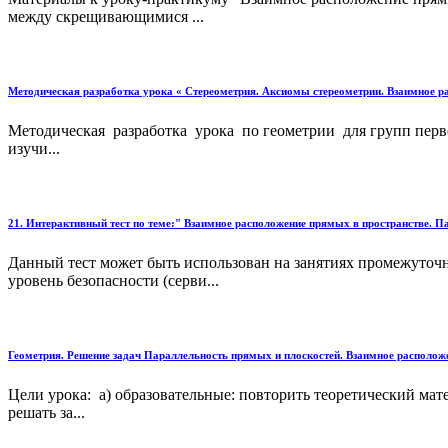
между скрещивающимися ...
Методическая разработка урока « Стереометрия. Аксиомы стереометрии. Взаимное р
Методическая разработка урока по геометрии для групп перво
изучи...
21. Интерактивный тест по теме:" Взаимное расположение прямых в пространстве. П
Данный тест может быть использован на занятиях промежуточн
уровень безопасности (серви...
Геометрия. Решение задач Параллельность прямых и плоскостей. Взаимное располож
Цели урока: а) образовательные: повторить теоретический ма
решать за...