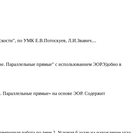
кости", по УМК Е.В.Потоскуев, Л.И.Звавич....
ве. Параллельные прямые" с использованием ЭОР.Удобно в
. Параллельные прямые» на основе ЭОР. Содержит
рочная работа по теме.2. Условия 6 задач на нахождение угла