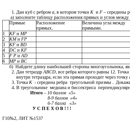
Дан куб с ребром
a
, в котором точки
К
и
F –
середины р
а) заполните таблицу расположения прямых и углов между
Прямые
Расположение
Величина угла между
прямых.
прямыми.
1
KF
и
MP
2
KM
и
FP
3
KF
и
BD
4
DC
и
KF
5
F P
и
AD
6
MP
и
BC
б) Найдите длину наибольшей стороны многоугольника, яв
Дан тетраэдр
ABCD
, все ребра которого равны 12. Точка
внутри тетраэдра, если эта прямая проходит через точку
Точка
K
- середина ребра треугольной призмы . Докажи
В треугольнике медиана и биссектриса перпендикулярны
Итого
–
10 баллов «5»
8-9 баллов «4»
6-7 балла «3»
У С П Е Х О В ! ! !
Г10№2, ЛИТ №1537