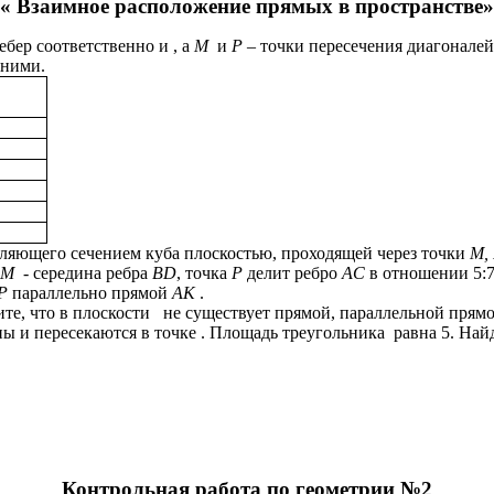
« Взаимное расположение прямых в пространстве»
ебер соответственно и , а
M
и
P –
точки пересечения диагоналей
 ними.
ляющего сечением куба плоскостью, проходящей через точки
M,
M
- середина ребра
BD
, точка
P
делит ребро
AC
в отношении 5:7,
P
параллельно прямой
AK
.
те, что в плоскости не существует прямой, параллельной прямо
 и пересекаются в точке . Площадь треугольника равна 5. Найд
Контрольная работа по геометрии №2