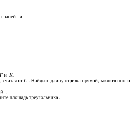
 граней и .
 F
и
K.
 считая от
C
. Найдите длину отрезка прямой, заключенного
й .
ите площадь треугольника .