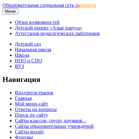
Образовательная социальная сеть
ns
portal.ru
Меню
Обзор возможностей
Детский проект «Алые паруса»
Аттестация педагогических работников
Детский сад
Начальная школа
Школа
НПО и СПО
ВУЗ
Навигация
Вход/регистрация
Главная
Мой мини-сайт
Ответы на вопросы
Поиск по сайту
Сайты классов, групп, кружков...
Сайты образовательных учреждений
Сайты коллег
Форумы