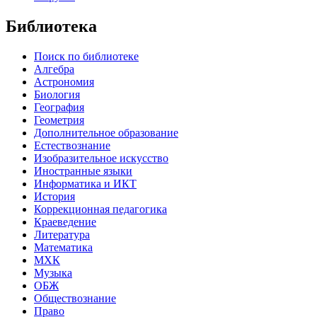
Библиотека
Поиск по библиотеке
Алгебра
Астрономия
Биология
География
Геометрия
Дополнительное образование
Естествознание
Изобразительное искусство
Иностранные языки
Информатика и ИКТ
История
Коррекционная педагогика
Краеведение
Литература
Математика
МХК
Музыка
ОБЖ
Обществознание
Право