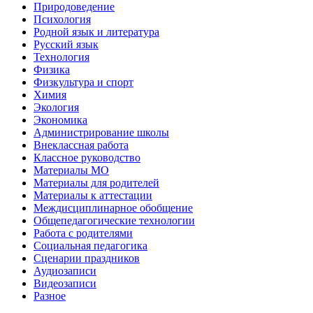
Природоведение
Психология
Родной язык и литература
Русский язык
Технология
Физика
Физкультура и спорт
Химия
Экология
Экономика
Администрирование школы
Внеклассная работа
Классное руководство
Материалы МО
Материалы для родителей
Материалы к аттестации
Междисциплинарное обобщение
Общепедагогические технологии
Работа с родителями
Социальная педагогика
Сценарии праздников
Аудиозаписи
Видеозаписи
Разное