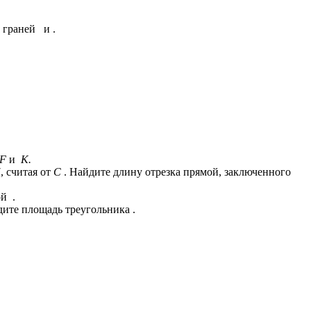
 граней и .
 F
и
K.
 считая от
C
. Найдите длину отрезка прямой, заключенного
й .
ите площадь треугольника .