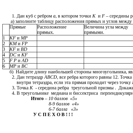
Дан куб с ребром
a
, в котором точки
К
и
F –
середины р
а) заполните таблицу расположения прямых и углов между
Прямые
Расположение
Величина угла между
прямых.
прямыми.
1
KF
и
MP
2
KM
и
FP
3
KF
и
BD
4
DC
и
KF
5
F P
и
AD
6
MP
и
BC
б) Найдите длину наибольшей стороны многоугольника, яв
Дан тетраэдр
ABCD
, все ребра которого равны 12. Точка
внутри тетраэдра, если эта прямая проходит через точку
Точка
K
- середина ребра треугольной призмы . Докажи
В треугольнике медиана и биссектриса перпендикулярны
Итого
– 10 баллов «5»
8-9 баллов «4»
6-7 балла «3»
У С П Е Х О В ! ! !