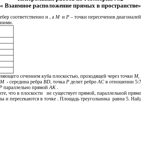
« Взаимное расположение прямых в пространстве»
ебер соответственно и , а
M
и
P –
точки пересечения диагоналей
 ними.
ляющего сечением куба плоскостью, проходящей через точки
M,
M
- середина ребра
BD
, точка
P
делит ребро
AC
в отношении 5:7,
P
параллельно прямой
AK
.
те, что в плоскости не существует прямой, параллельной прямо
 и пересекаются в точке . Площадь треугольника равна 5. Найд