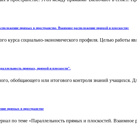
асположение прямых в пространстве. Взаимное расположение прямой и плоскости»
го курса социально-экономического профиля. Целью работы явля
араллельность прямых, прямой и плоскости".
ого, обобщающего или итогового контроля знаний учащихся. Дл
ение прямых в пространстве
териал по теме «Параллельность прямых и плоскостей. Взаимное