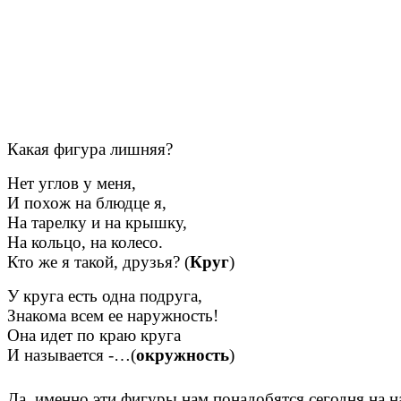
Какая фигура лишняя?
Нет углов у меня,
И похож на блюдце я,
На тарелку и на крышку,
На кольцо, на колесо.
Кто же я такой, друзья? (
Круг
)
У круга есть одна подруга,
Знакома всем ее наружность!
Она идет по краю круга
И называется -…(
окружность
)
Да, именно эти фигуры нам понадобятся сегодня на 