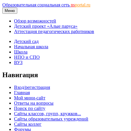
Образовательная социальная сеть
ns
portal.ru
Меню
Обзор возможностей
Детский проект «Алые паруса»
Аттестация педагогических работников
Детский сад
Начальная школа
Школа
НПО и СПО
ВУЗ
Навигация
Вход/регистрация
Главная
Мой мини-сайт
Ответы на вопросы
Поиск по сайту
Сайты классов, групп, кружков...
Сайты образовательных учреждений
Сайты коллег
Форумы