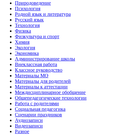
Природоведение
Психология
Родной язык и литература
Русский язык
Технология
Физика
Физкультура и спорт
Химия
Экология
Экономика
Администрирование школы
Внеклассная работа
Классное руководство
Материалы МО
Материалы для родителей
Материалы к аттестации
Междисциплинарное обобщение
Общепедагогические технологии
Работа с родителями
Социальная педагогика
Сценарии праздников
Аудиозаписи
Видеозаписи
Разное