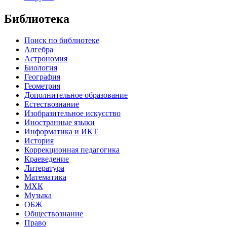
Библиотека
Поиск по библиотеке
Алгебра
Астрономия
Биология
География
Геометрия
Дополнительное образование
Естествознание
Изобразительное искусство
Иностранные языки
Информатика и ИКТ
История
Коррекционная педагогика
Краеведение
Литература
Математика
МХК
Музыка
ОБЖ
Обществознание
Право