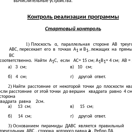
вычислительные устройства.
Контроль реализации программы
Стартовый контроль
Плоскость α, параллельная стороне АВ треуг
АВС, пересекает его в точках А
и В
, лежащих на прям
1
1
ВС
соответственно. Найти А
С, если АС= 15 см; А
В
= 4 см; АВ = 
1
1
1
а) 3 см; в) 10 см;
б) 4 см; г) другой ответ.
Найти расстояние от некоторой точки до плоскости ква
если расстояние от этой точки до вершин квадрата равно 4 см
сторона
квадрата равна 2см.
а) 13 см; в) 15 см;
б) 14 см; г) другой ответ.
Основанием пирамиды ДАВС является правильный
а
треугольник АВС , сторона которого равна
. Ребро ДА