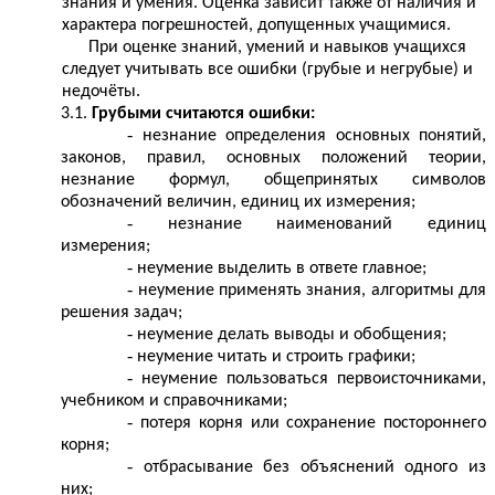
знания и умения. Оценка зависит также от наличия и
характера погрешностей, допущенных учащимися.
При оценке знаний, умений и навыков учащихся
следует учитывать все ошибки (грубые и негрубые) и
недочёты.
3.1.
Грубыми считаются ошибки:
незнание определения основных понятий,
законов, правил, основных положений теории,
незнание формул, общепринятых символов
обозначений величин, единиц их измерения;
незнание наименований единиц
измерения;
неумение выделить в ответе главное;
неумение применять знания, алгоритмы для
решения задач;
неумение делать выводы и обобщения;
неумение читать и строить графики;
неумение пользоваться первоисточниками,
учебником и справочниками;
потеря корня или сохранение постороннего
корня;
отбрасывание без объяснений одного из
них;