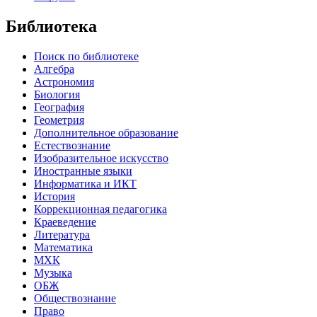
Библиотека
Поиск по библиотеке
Алгебра
Астрономия
Биология
География
Геометрия
Дополнительное образование
Естествознание
Изобразительное искусство
Иностранные языки
Информатика и ИКТ
История
Коррекционная педагогика
Краеведение
Литература
Математика
МХК
Музыка
ОБЖ
Обществознание
Право