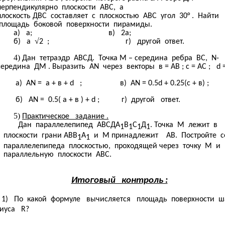
перпендикулярно плоскости АВС, а
плоскость ДВС составляет с плоскостью АВС угол 30° . Найти
площадь боковой поверхности пирамиды.
а) а; в) 2а;
√
б) а
2 ; г) другой ответ.
Дан тетраэдр АВСД. Точка М – середина ребра ВС, N-
середина ДМ . Выразить АN через векторы в = АВ ; с = АС ; d =
а) АN = а + в + d ; в) AN = 0.5d + 0.25(с + в) ;
б) AN = 0.5( а + в ) + d ; г) другой ответ.
Практическое задание .
Дан параллелепипед АВСДА
В
С
Д
. Точка М лежит в
1
1
1
1
плоскости грани АВВ
А
и М принадлежит АВ. Постройте с
1
1
параллелепипеда плоскостью, проходящей через точку М и
параллельную плоскости АВС.
Итоговый контроль :
1) По какой формуле вычисляется площадь поверхнос
иуса R?