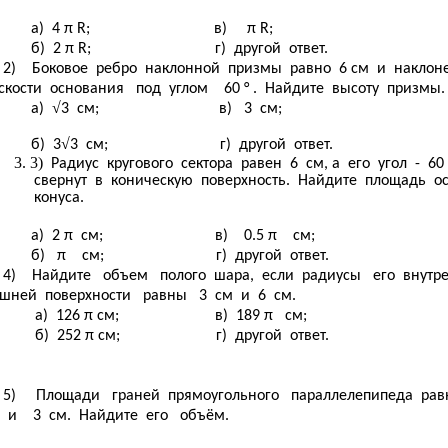
а) 4 π R; в) π R;
б) 2 π R; г) другой ответ.
2) Боковое ребро наклонной призмы равно 6 см и наклон
скости основания под углом 60 ° . Найдите высоту призмы.
√
а)
3 см; в) 3 см;
√
б) 3
3 см; г) другой ответ.
Радиус кругового сектора равен 6 см, а его угол - 60 
свернут в коническую поверхность. Найдите площадь о
конуса.
а) 2 π см; в) 0.5 π см;
б) π см; г) другой ответ.
4) Найдите объем полого шара, если радиусы его внутр
шней поверхности равны 3 см и 6 см.
а) 126 π см; в) 189 π см;
б) 252 π см; г) другой ответ.
5) Площади граней прямоугольного параллелепипеда равн
и 3 см. Найдите его объём.