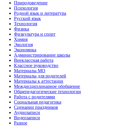
Природоведение
Психология
Родной язык и литература
Русский язык
Технология
Физика
Физкультура и спорт
Химия
Экология
Экономика
Администрирование школы
Внеклассная работа
Классное руководство
Материалы МО
Материалы для родителей
Материалы к аттестации
Междисциплинарное обобщение
Общепедагогические технологии
Работа с родителями
Социальная педагогика
Сценарии праздников
Аудиозаписи
Видеозаписи
Разное