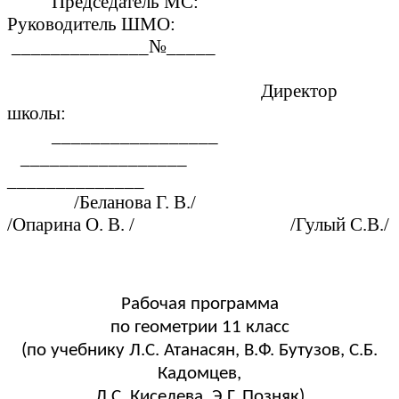
Председатель МС:
Руководитель ШМО:
______________№_____
Директор
школы:
_________________
_________________
______________
/Беланова Г. В./
/Опарина О. В. / /Гулый С.В./
Рабочая программа
по геометрии 11 класс
(по учебнику Л.С. Атанасян, В.Ф. Бутузов, С.Б.
Кадомцев,
Л.С. Киселева, Э.Г. Позняк)