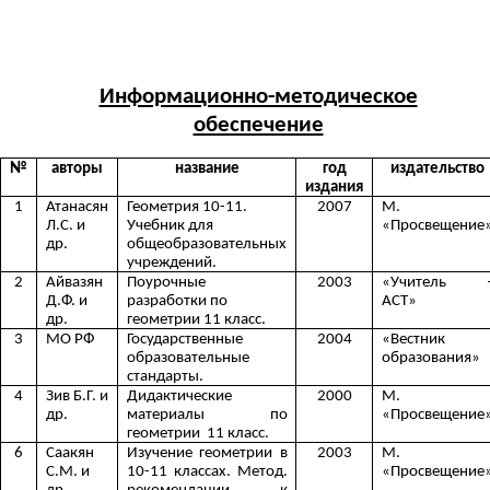
Информационно-методическое
обеспечение
№
авторы
название
год
издательство
издания
1
Атанасян
Геометрия 10-11.
2007
М.
Л.С. и
Учебник для
«Просвещение
др.
общеобразовательных
учреждений.
2
Айвазян
Поурочные
2003
«Учитель 
Д.Ф. и
разработки по
АСТ»
др.
геометрии 11 класс.
3
МО РФ
Государственные
2004
«Вестник
образовательные
образования»
стандарты.
4
Зив Б.Г. и
Дидактические
2000
М.
др.
материалы по
«Просвещение
геометрии 11 класс.
6
Саакян
Изучение геометрии в
2003
М.
С.М. и
10-11 классах. Метод.
«Просвещение