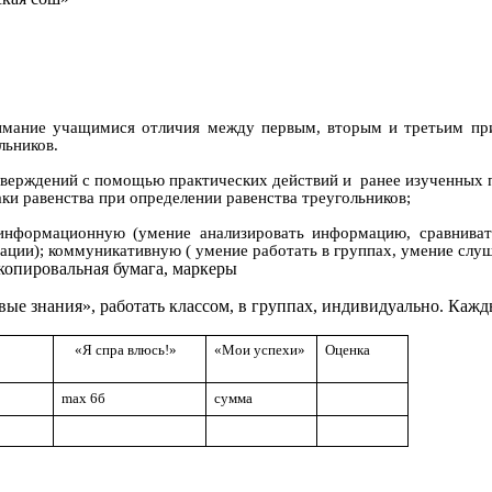
мание учащимися отличия между первым, вторым и третьим приз
льников.
тверждений с помощью практических действий и ранее изученных 
и равенства при определении равенства треугольников;
информационную (умение анализировать информацию, сравнивать
ии); коммуникативную ( умение работать в группах, умение слуш
копировальная бумага, маркеры
вые знания», работать классом, в группах, индивидуально. Кажды
«Я спра влюсь!»
«Мои успехи»
Оценка
max 6б
сумма