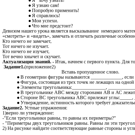
Я хочу узнать?
Я узнаю сам!
Попробую применить!
Я справлюсь!
Мои успехи.
Что мне предстоит?
Девизом нашего урока является высказывание немецкого матем
«смотреть» и «видеть», замечать и отличать различные особенн
Кто ничего не замечает,
Тот ничего не изучает.
Кто ничего не изучает,
Тот вечно хнычет и скучает.
Актуализация знаний. -
Итак, начнем с первого пункта. Для т
Задание1.
(приложение2)
Вставь пропущенное слово.
В геометрии фигуры называются _____________, если
Фигура, состоящая из трех точек не лежащих на одно
Элементы треугольника:______________, ___________
В треугольнике АВС между сторонами АВ и АС лежит
Стороне ВС треугольника АВС прилежат углы:_____, 
Утверждение, истинность которого требует доказате
Задание2.
Устные упражнения:
1)верно ли утверждение:
-"Если треугольники равны, то равны их периметры?"
- "Периметры двух треугольников равны. Равны ли эти треугол
2) На рисунке найдите соответствующие равные стороны и углы