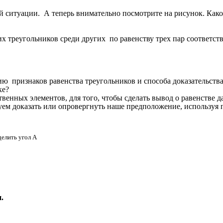
й ситуации.
А теперь внимательно посмотрите на рисунок. Как
х треугольников среди других по равенству трех пар соответст
ю признаков равенства треугольников и способа доказательства
ке?
венных элементов, для того, чтобы сделать вывод о равенстве 
ем доказать или опровергнуть наше предположение, используя 
елить угол А
.