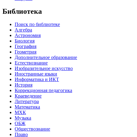
Библиотека
Поиск по библиотеке
Алгебра
Астрономия
Биология
География
Геометрия
Дополнительное образование
Естествознание
Изобразительное искусство
Иностранные языки
Информатика и ИКТ
История
Коррекционная педагогика
Краеведение
Литература
Математика
МХК
Музыка
ОБЖ
Обществознание
Право