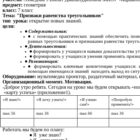
предмет:
геометрия
класс:
7 класс
Тема: "Признаки равенства треугольников"
тип урока:
открытие новых знаний.
цели:
Содержательная:
с помощью практических знаний обеспечить пони
равных треугольников и признаками равенства треуго
Деятельностная:
формировать у учащихся навыки доказательства у
формировать у учащихся умения применять признак
Развивающая:
формировать ключевые компетенции учащихся: 
помощью имеющихся знаний находить выход из ситуац
Оборудование:
мультимедиа проектор,
раздаточный материал, 
Организационный момент. Мотивация.
-Доброе утро ребята. Сегодня на уроке мы будем открывать «но
«карту успеха» (приложение1).
«Я знаю!»
«Я хочу узнать!»
«Я узнаю
«Попробую
сам!»
применить!»
max 5б
max 3б
max 6б
max 3б
Работать мы будем по плану:
Я уже знаю?