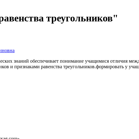
равенства треугольников"
иновна
еских знаний обеспечивает понимание учащимися отличия межд
иков и признаками равенства треугольников.формировать у уча
кая сош»