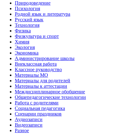
Природоведение
Психология
Родной язык и литература
Русский язык
Технология
Физика
Физкультура и спорт
Химия
Экология
Экономика
Администрирование школы
Внеклассная работа
Классное руководство
Материалы МО
Материалы для родителей
Материалы к аттестации
Междисциплинарное обобщение
Общепедагогические технологии
Работа с родителями
Социальная педагогика
Сценарии праздников
Аудиозаписи
Видеозаписи
Разное