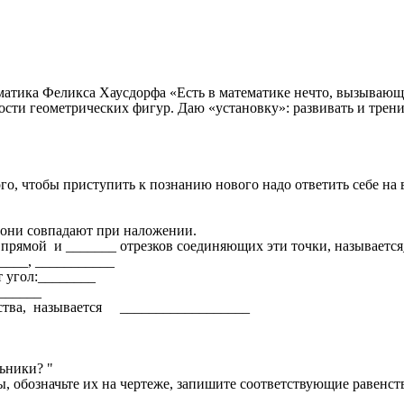
атика Феликса Хаусдорфа «Есть в математике нечто, вызывающе
ости геометрических фигур. Даю «установку»: развивать и трени
ого, чтобы приступить к познанию нового надо ответить себе на 
 они совпадают при наложении.
й прямой и _______ отрезков соединяющих эти точки, называет
____, ___________
 угол:________
______
льства, называется __________________
ьники? "
, обозначьте их на чертеже, запишите соответствующие равенств