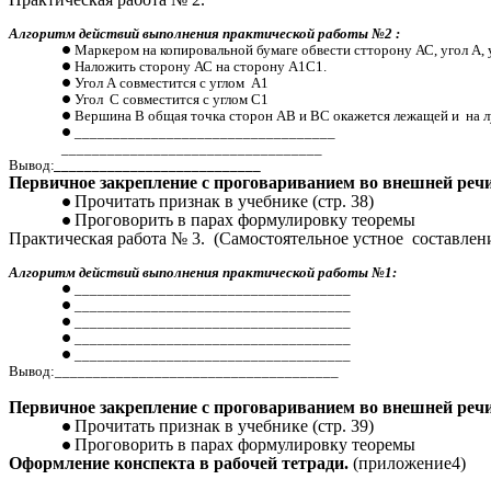
Алгоритм действий выполнения практической работы №2 :
Маркером на копировальной бумаге обвести стторону АС, угол А, 
Наложить сторону АС на сторону А1С1.
Угол А совместится с углом А1
Угол С совместится с углом С1
Вершина В общая точка сторон АВ и ВС окажется лежащей и на л
__________________________________
__________________________________
Вывод:
___________________________
Первичное закрепление с проговариванием во внешней речи
Прочитать признак в учебнике (стр. 38)
Проговорить в парах формулировку теоремы
Практическая работа № 3. (Самостоятельное устное составлен
Алгоритм действий выполнения практической работы №1:
____________________________________
____________________________________
____________________________________
____________________________________
____________________________________
Вывод:_____________________________________
Первичное закрепление с проговариванием во внешней речи
Прочитать признак в учебнике (стр. 39)
Проговорить в парах формулировку теоремы
Оформление конспекта в рабочей тетради.
(приложение4)