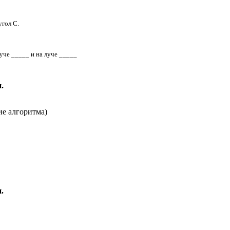
угол С.
уче _____ и на луче _____
.
ие алгоритма)
.