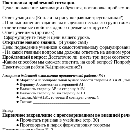
Постановка проблемной ситуации.
Цель:
повышение мотивации обучения, постановка проблемно
Ответ учащихся (Есть ли на рисунке равные треугольники?)
- При выполнении задания вы выделили несколько групп схожи
отличительные свойства одного предмета от других?
Ответ учеников (признак)
-Сформулируйте тему и цели нашего урока.
Открытие нового знания.
(Я узнаю сам!)
Цель: подведение учеников к самостоятельному формулировани
- На какой главный вопрос мы должны ответить на данном уро
Проблемный вопрос:
Достаточно ли иметь три пары соответст
-Каким способом мы сможем ответить на свой вопрос? Попробу
Практическая работа №1(приложение3)
Алгоритм действий выполнения практической работы №1:
Маркером на копировальной бумаге обвести стороны АВ и АС, выд
Вершину А совместить с вершиной А1.
Наложить сторону АВ на сторону А1В1.
Наложить сторону АС на сторону А1С1
Так как АВ=А1В1, то точка В совпадет с точкой ______
Так как ____________________________
____________________________________
Вывод: ___________________________________________
Первичное закрепление с проговариванием во внешней речи
Прочитать признак в учебнике (стр. 30)
Проговорить в парах формулировку теоремы
Практическая работа № 2.