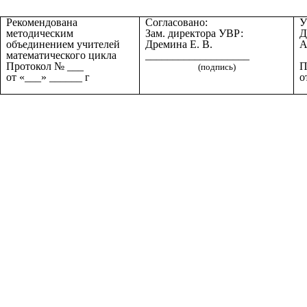
Рекомендована
Согласовано:
У
методическим
Зам. директора УВР:
Д
объединением учителей
Дремина Е. В.
математического цикла
___________________
Протокол № ___
П
(подпись)
от «___» ______ г
о