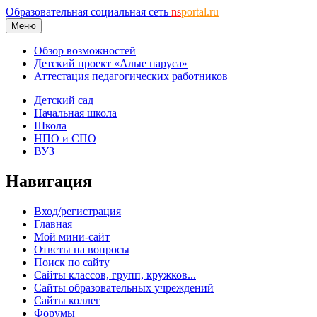
Образовательная социальная сеть
ns
portal.ru
Меню
Обзор возможностей
Детский проект «Алые паруса»
Аттестация педагогических работников
Детский сад
Начальная школа
Школа
НПО и СПО
ВУЗ
Навигация
Вход/регистрация
Главная
Мой мини-сайт
Ответы на вопросы
Поиск по сайту
Сайты классов, групп, кружков...
Сайты образовательных учреждений
Сайты коллег
Форумы