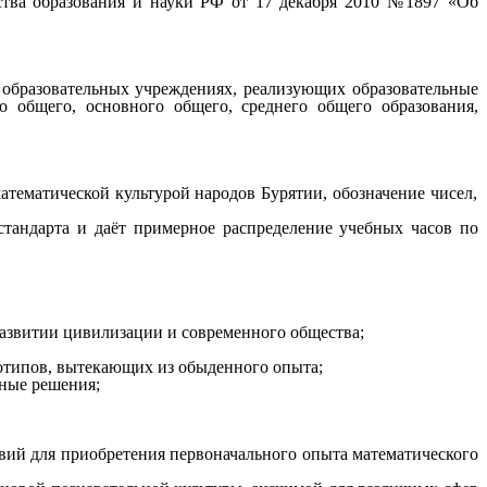
ства образования и науки РФ от 17 декабря 2010 №1897 «Об
 образовательных учреждениях, реализующих образовательные
 общего, основного общего, среднего общего образования,
тематической культурой народов Бурятии, обозначение чисел,
стандарта и даёт примерное распределение учебных часов по
развитии цивилизации и современного общества;
отипов, вытекающих из обыденного опыта;
ьные решения;
овий для приобретения первоначального опыта математического