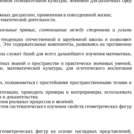
новой познавательной культуры, значимой для различных сфер
ежных дисциплин, применения в повседневной жизни;
ематической деятельности.
раллельные прямые, соотношение между сторонами и углами
 тенденции отечественной и зарубежной школы и позволяют
. Эти содержательные компоненты, развиваясь на протяжении
на служит базой для всего дальнейшего изучения математики,
тных знаний о пространстве и практически значимых умений,
, математической культуры, для эстетического воспитания
ии, познакомиться с простейшими пространственными телами и
атизации, приводить примеры и контрпримеры, использовать
 и доказательства;
ния реальных процессов и явлений.
утем систематического изучения свойств геометрических фигур
геометрических фигур на основе наглядных представлений,