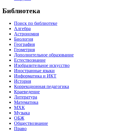
Библиотека
Поиск по библиотеке
Алгебра
Астрономия
Биология
География
Геометрия
Дополнительное образование
Естествознание
Изобразительное искусство
Иностранные языки
Информатика и ИКТ
История
Коррекционная педагогика
Краеведение
Литература
Математика
МХК
Музыка
ОБЖ
Обществознание
Право