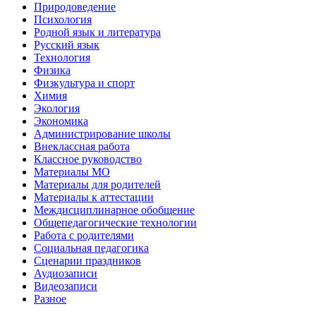
Природоведение
Психология
Родной язык и литература
Русский язык
Технология
Физика
Физкультура и спорт
Химия
Экология
Экономика
Администрирование школы
Внеклассная работа
Классное руководство
Материалы МО
Материалы для родителей
Материалы к аттестации
Междисциплинарное обобщение
Общепедагогические технологии
Работа с родителями
Социальная педагогика
Сценарии праздников
Аудиозаписи
Видеозаписи
Разное