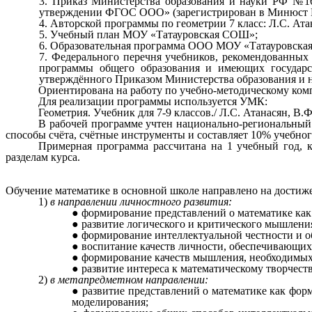
Приказ Министерства образования и науки РФ №16
утверждении ФГОС ООО» (зарегистрирован в Минюст №
Авторской программы по геометрии 7 класс: Л.С. Ата
Учебный план МОУ «Татауровская СОШ»;
Образовательная программа ООО МОУ «Татауровска
Федерального перечня учебников, рекомендованных 
программы общего образования и имеющих государст
утверждённого Приказом Министерства образования и н
Ориентирована на работу по учебно-методическому ком
Для реализации программы используется УМК:
Геометрия. Учебник для 7-9 классов./ Л.С. Атанасян, В.
В рабочей программе учтен национально-региональный 
способы счёта, счётные инструменты и составляет 10% учебног
Примерная программа рассчитана на 1 учебный год, к
разделам курса.
Обучение математике в основной школе направлено на дости
1)
в направлении личностного развития:
формирование представлений о математике как
развитие логического и критического мышления
формирование интеллектуальной честности и о
воспитание качеств личности, обеспечивающих
формирование качеств мышления, необходимых
развитие интереса к математическому творчест
2)
в метапредметном направлении:
развитие представлений о математике как фор
моделирования;