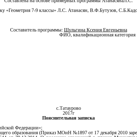
Составлена на основе примерных программы Атанасяна
Л.С.
ку «Геометрия 7-9 классы»
Л.С. Атанасян, В.Ф.Бутузов, С.Б.Кадо
Составитель программы:
Шульгина Ксения Евгеньевна
ФИО, квалификационная категория
с.Татаурово
2017г
Пояснительная записка
сийской Федерации»;
щего образования (Приказ МОиН №1897 от 17 декабря 2010 заре