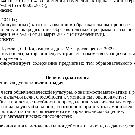
44 от 29.12.2014. О внесении изменений в приказ Министер
35915 от 06.02.2015);
насян;
я СОШ»;
(допущенных) к использованию в образовательном процессе в
венную аккредитацию образовательных программ начального
ауки РФ №253 от 31 марта 2014г (с изменениями).
плекту:
Ф.Бутузов, С.Б.Кадомцев и др. - М.: Просвещение, 2009.
компонент, который предусматривает знакомство учащихся с ма
о времени.
онкретизирует содержание предметных тем образовательного 
Цели и задачи курса
жение следующих
целей и задач
:
 части общечеловеческой культуры, о значимости математики в 
, культуры речи, способности к умственному эксперименту;
бъективности, способности к преодолению мыслительных стере
 социальную мобильность, способность принимать самостоятел
 для адаптации в современном информационном обществе;
ву и математических способностей;
ме описания и методе познания действительности, создание усл