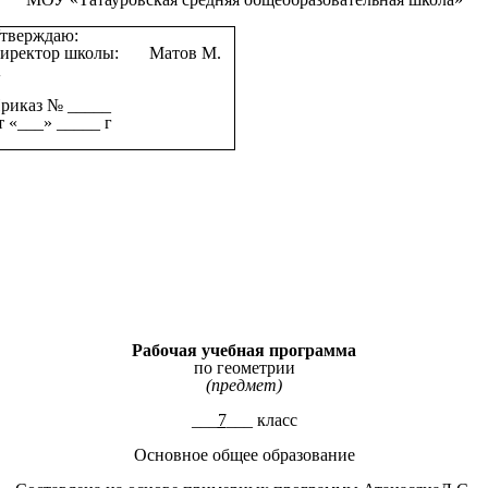
тверждаю:
иректор школы: Матов М.
А
риказ № _____
т «___» _____ г
Рабочая учебная программа
по геометрии
(предмет)
___
7
___
класс
Основное общее образование