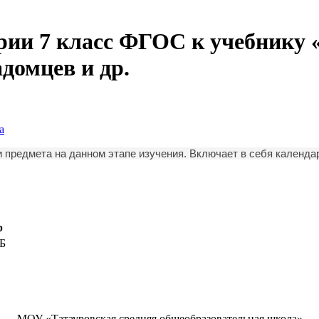
рии 7 класс ФГОС к учебнику «
домцев и др.
а
и предмета на данном этапе изучения. Включает в себя календа
р
КБ
МОУ «Татауровская средняя общеобразовательная школа»