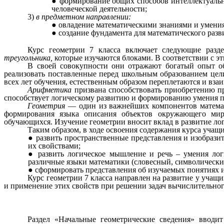
формирование общих способов интеллектуально
человеческой деятельности;
3)
в предметном направлении:
овладение математическими знаниями и умени
создание фундамента для математического раз
Курс геометрии 7 класса включает следующие разд
треугольника,
которые изучаются блоками. В соответствии с э
В своей совокупности они отражают богатый опыт о
реализовать поставленные перед школьным образованием цел
всех лет обучения, естественным образом переплетаются и вза
Арифметика
призвана способствовать приобретению п
способствует логическому развитию и формированию умения п
Геометрия
— один из важнейших компонентов математ
формирования языка описания объектов окружающего мира,
обучающихся. Изучение геометрии вносит вклад в развитие ло
Таким образом, в ходе освоения содержания курса учащ
развить пространственные представления и изобраз
их свойствами;
развить логическое мышление и речь – умения ло
различные языки математики (словесный, символический
сформировать представления об изучаемых понятиях 
Курс геометрии 7 класса направлен на развитие у учащ
и применение этих свойств при решении задач вычислительног
Раздел «Начальные геометрические сведения» вводи