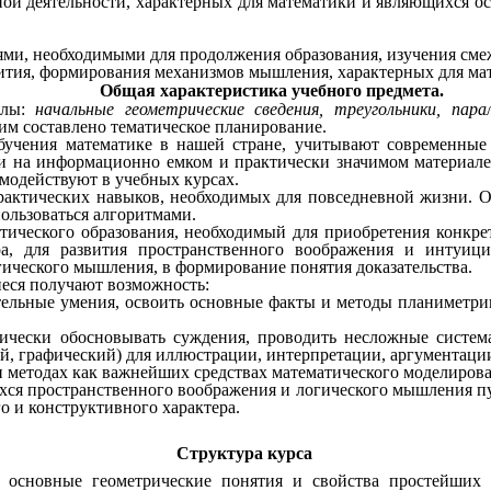
й деятельности, характерных для математики и являющихся ос
ями, необходимыми для продолжения образования, изучения см
вития, формирования механизмов мышления, характерных для мат
Общая характеристика учебного предмета.
елы:
начальные геометрические сведения, треугольники, па
тим составлено тематическое планирование.
бучения математике в нашей стране, учитывают современные
и на информационно емком и практически значимом материале
имодействуют в учебных курсах.
рактических навыков, необходимых для повседневной жизни. О
ользоваться алгоритмами.
ического образования, необходимый для приобретения конкре
 для развития пространственного воображения и интуиции
гического мышления, в формирование понятия доказательства.
иеся получают возможность:
ительные умения, освоить основные факты и методы планиметр
гически обосновывать суждения, проводить несложные систем
, графический) для иллюстрации, интерпретации, аргументации
и методах как важнейших средствах математического моделирова
ихся пространственного воображения и логического мышления п
о и конструктивного характера.
Структура курса
т основные геометрические понятия и свойства простейших 