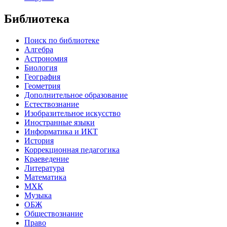
Библиотека
Поиск по библиотеке
Алгебра
Астрономия
Биология
География
Геометрия
Дополнительное образование
Естествознание
Изобразительное искусство
Иностранные языки
Информатика и ИКТ
История
Коррекционная педагогика
Краеведение
Литература
Математика
МХК
Музыка
ОБЖ
Обществознание
Право