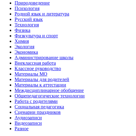
Природоведение
Психология
Родной язык и литература
Русский язык
Технология
Физика
Физкультура и спорт
Химия
Экология
Экономика
Администрирование школы
Внеклассная работа
Классное руководство
Материалы МО
Материалы для родителей
Материалы к аттестации
Междисциплинарное обобщение
Общепедагогические технологии
Работа с родителями
Социальная педагогика
Сценарии праздников
Аудиозаписи
Видеозаписи
Разное