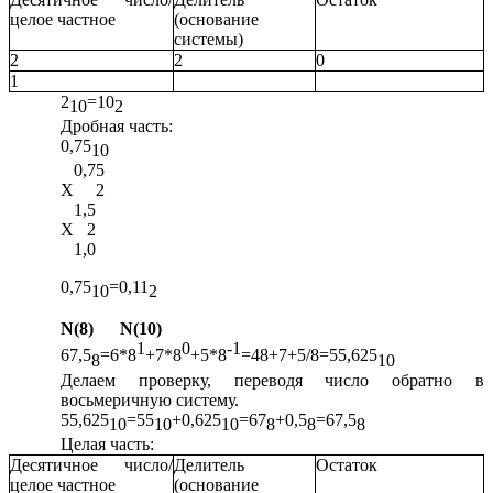
целое частное
(основание
системы)
2
2
0
1
2
=10
10
2
Дробная часть:
0,75
10
0,75
X 2
1,5
X 2
1,0
0,75
=0,11
10
2
N(8) N(10)
1
0
-1
67,5
=6*8
+7*8
+5*8
=48+7+5/8=55,625
8
10
Делаем проверку, переводя число обратно в
восьмеричную систему.
55,625
=55
+0,625
=67
+0,5
=67,5
10
10
10
8
8
8
Целая часть:
Десятичное число/
Делитель
Остаток
целое частное
(основание