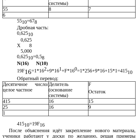
системы)
55
8
7
6
55
=67
10
8
Дробная часть:
0,625
10
0,625
X 8
5,000
0,625
=0,5
10
8
N(16) N(10)
2
1
0
16
19F
=1*16
+9*16
+F*16
=1*256+9*16+15*1=415
10
Обратный перевод:
Десятичное число/
Делитель
F
целое частное
(основание
Остаток
системы)
415
16
15
25
16
9
1
415
=19F
10
16
После объяснения идёт закрепление нового материала,
ученики работают у доски по желанию, решая примеры