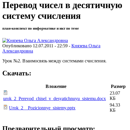
Перевод чисел в десятичную
систему счисления
план-конспект по информатике и икт по теме
Опубликовано 12.07.2011 - 22:59 -
Князева Ольга
Александровна
Урок №2. Взаимосвязь между системами счисления.
Скачать:
Вложение
Размер
23.07
КБ
urok_2_Perevod_chisel_v_desyatichnuyu_sistemu.docx
94.33
Urok_2__Pozicionnye_sistemy.pptx
КБ
Предварительный просмотр: