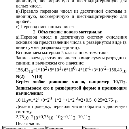
двоичную, восьмеричную и шестнадцатеричную для
целых чисел.
в).Правило перевода чисел из десятичной системы в
двоичную, восьмеричную и шестнадцатеричную для
дробей.
г).Перевод смешанных чисел.
Объяснение нового материала:
а).Перевод чисел в десятичную систему счисления
основан на представлении числа в развёрнутом виде (в
виде суммы разрядных единиц).
Вспоминаем материал 5 класса по математике:
Записываем десятичное число в виде суммы разрядных
единиц и вычисляем его значение:
2
1
0
-1
-2
156,43
=1*10
+5*10
+6*10
+4*10
+3*10
=156,43
10
10
N(2) N(10)
Берём любое двоичное число, например 10,11
.
2
Записываем его в развёрнутой форме и производим
вычисления:
1
0
-1
-2
10,11
=1*2
+0*2
+1*2
+1*2
=2+0,5+0,25=2,75
2
10
Делаем проверку, переводя число обратно в двоичную
систему.
2,75
=2
+0,75
=10
+0,11
=10,11
10
10
10
2
2
2
Целая часть:
Десятичное число/
Делитель
Остаток