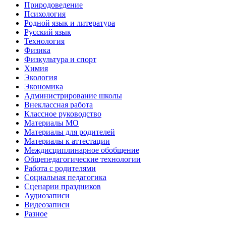
Природоведение
Психология
Родной язык и литература
Русский язык
Технология
Физика
Физкультура и спорт
Химия
Экология
Экономика
Администрирование школы
Внеклассная работа
Классное руководство
Материалы МО
Материалы для родителей
Материалы к аттестации
Междисциплинарное обобщение
Общепедагогические технологии
Работа с родителями
Социальная педагогика
Сценарии праздников
Аудиозаписи
Видеозаписи
Разное