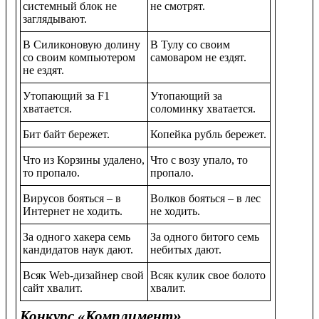
системный блок не
не смотрят.
заглядывают.
В Силиконовую долину
В Тулу со своим
со своим компьютером
самоваром не ездят.
не ездят.
Утопающий за F1
Утопающий за
хватается.
соломинку хватается.
Бит байт бережет.
Копейка рубль бережет.
Что из Корзины удалено,
Что с возу упало, то
то пропало.
пропало.
Вирусов бояться – в
Волков бояться – в лес
Интернет не ходить.
не ходить.
За одного хакера семь
За одного битого семь
кандидатов наук дают.
небитых дают.
Всяк Web-дизайнер свой
Всяк кулик свое болото
сайт хвалит.
хвалит.
»
Конкурс «Комплимент