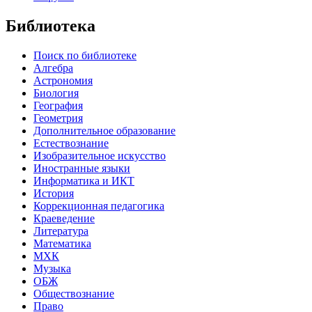
Библиотека
Поиск по библиотеке
Алгебра
Астрономия
Биология
География
Геометрия
Дополнительное образование
Естествознание
Изобразительное искусство
Иностранные языки
Информатика и ИКТ
История
Коррекционная педагогика
Краеведение
Литература
Математика
МХК
Музыка
ОБЖ
Обществознание
Право