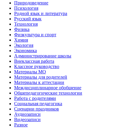
Природоведение
Психология
Родной язык и литература
Русский язык
Технология
Физика
Физкультура и спорт
Химия
Экология
Экономика
Администрирование школы
Внеклассная работа
Классное руководство
Материалы МО
Материалы для родителей
Материалы к аттестации
Междисциплинарное обобщение
Общепедагогические технологии
Работа с родителями
Социальная педагогика
Сценарии праздников
Аудиозаписи
Видеозаписи
Разное