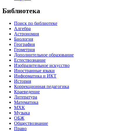
Библиотека
Поиск по библиотеке
Алгебра
Астрономия
Биология
География
Геометрия
Дополнительное образование
Естествознание
Изобразительное искусство
Иностранные языки
Информатика и ИКТ
История
Коррекционная педагогика
Краеведение
Литература
Математика
МХК
Музыка
ОБЖ
Обществознание
Право