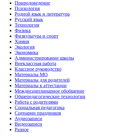
Природоведение
Психология
Родной язык и литература
Русский язык
Технология
Физика
Физкультура и спорт
Химия
Экология
Экономика
Администрирование школы
Внеклассная работа
Классное руководство
Материалы МО
Материалы для родителей
Материалы к аттестации
Междисциплинарное обобщение
Общепедагогические технологии
Работа с родителями
Социальная педагогика
Сценарии праздников
Аудиозаписи
Видеозаписи
Разное