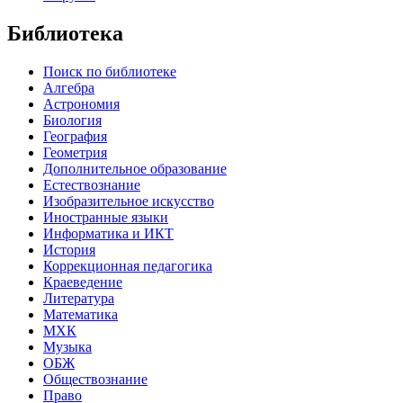
Библиотека
Поиск по библиотеке
Алгебра
Астрономия
Биология
География
Геометрия
Дополнительное образование
Естествознание
Изобразительное искусство
Иностранные языки
Информатика и ИКТ
История
Коррекционная педагогика
Краеведение
Литература
Математика
МХК
Музыка
ОБЖ
Обществознание
Право